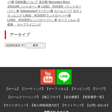
ー)車
GW休業について
未分類
Mercedes-Benz
JAGUAR（ジャガー）車
LAND ROVER（ランドロー
バー）車
Volkswagen(ワーゲン)車
ルームリペア
ボディ
ラッピング
LAND ROVER(ランドローバー)車
LAND ROVER(レンジローバー）車
カーフィルム
日
産車
ルーフライニング
アーカイブ
【ホーム】
【コーティング】
【カーフィルム】
【ラッピング】
【リペア】
【ルームクリーニング】
【施工ブログ】
【会社概要】
【更新履歴一覧】
【サイトポリシー】
【個人情報保護方針】
【サイトマップ】
【お問い合わせ】