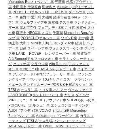
Mercedes-Benz（ベンツ）車
三菱車
AUDI(アウディ）
車
小田原市
伊勢原市
海老名市
Volkswagen(ワーゲン）
車
PORSCHE(ポルシェ)車
LEXSUS車
ダイハツ車
ジム
ニー車
秦野市
愛川町
大磯町
綾瀬市在住
Jeeｐ（ジー
プ）車
ヴェルファイア車
東京都
テスラ車
ランドクルー
ザー車
厚木市在住
フェアレディZ車
ご挨拶
挨拶分
スバ
ル車
藤沢市
NBOX車
スズキ
千葉県
Mercedes-Benz(ベ
ンツ)車
PORSCHE(ポルシェ）車
ワゴンR車
Jeep車
足
柄上郡
大和市
MINI車
川崎市
ホンダ
Z32車
綾瀬市
ハリ
アー車
日産
スペーシア車
フォルクスワーゲン車
プリウ
ス車
LAND ROVER（レンジローバー）車
謹賀新年
AlfaRomeo(アルファロメオ）車
セラミックコーティン
グ
セルシオ車
クラウン車
Alfa Romeo(アルファロメ
オ）車
MINI(ミニ)車
JAGUAR(ジャガー）車
ハイエース
車
アルファード
Ferrari(フェラーリ）車
ルーフランニ
ングリペア
ヤマハ
ヤリス(ヤリスクロス）
クラウン
ハ
イエース
ランドクルーザー
PORＳＣHE(ポルシェ）車
TESLA(テスラ）車
トヨタ車
ハリアー
ヴェルファイア
LAND ROVER(ランドローバー）車
ヤリス
ダイハツ
MINI（ミニ）車
AUDI（アウディ）車
VOLVO(ボルボ)車
PORSCHE（ポルシェ）車
エシュロンコーティング
AUDI（アウディ)車
VOLVO（ボルボ)車
Mercedes-
Benz(ベンツ）車
Volkswagen（ワーゲン）車
ガラスコ
ーティング
TESLA(テスラ)車
パーツコーティング
JAGUAR(ジャガー)車
LAND ROVER（ランドローバ