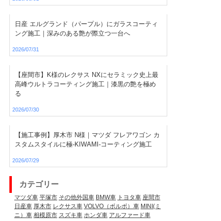
日産 エルグランド（パープル）にガラスコーティ
ング施工｜深みのある艶が際立つ一台へ
2026/07/31
【座間市】K様のレクサス NXにセラミック史上最
高峰ウルトラコーティング施工｜漆黒の艶を極め
る
2026/07/30
【施工事例】厚木市 N様｜マツダ フレアワゴン カ
スタムスタイルに極-KIWAMI-コーティング施工
2026/07/29
カテゴリー
マツダ車
平塚市
その他外国車
BMW車
トヨタ車
座間市
日産車
厚木市
レクサス車
VOLVO（ボルボ）車
MINI(ミ
ニ）車
相模原市
スズキ車
ホンダ車
アルファード車