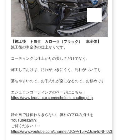
【施工後 トヨタ カローラ（ブラック） 車全体】
施工後の車全体の仕上がりです。
コーティングは仕上がりの美しさだけでなく、
施工しておけば、汚れがつきにくく、汚れがついても
落ちやすいので、お手入れが楽になるので、お勧めです
エシュロンコーティングのページはこちら！
https://www.teoria-car.com/echelom_coating.php
静止画では伝わりきらない、弊社のプロの拘りを
YouTube動画で
ご覧ください！！
https://www.youtube.com/channel/UCwV15ryZJcm4pNPf0ZhXu9g