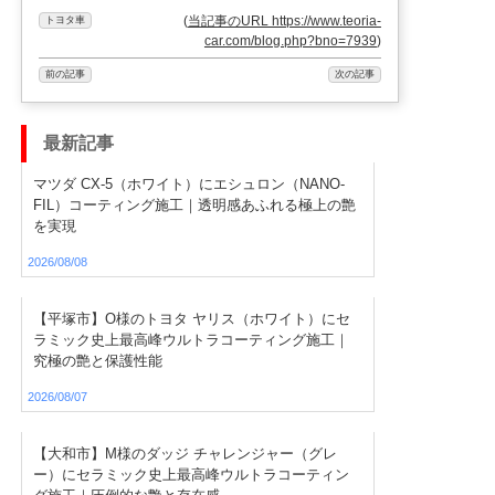
(
当記事のURL https://www.teoria-
トヨタ車
car.com/blog.php?bno=7939
)
前の記事
次の記事
最新記事
マツダ CX-5（ホワイト）にエシュロン（NANO-
FIL）コーティング施工｜透明感あふれる極上の艶
を実現
2026/08/08
【平塚市】O様のトヨタ ヤリス（ホワイト）にセ
ラミック史上最高峰ウルトラコーティング施工｜
究極の艶と保護性能
2026/08/07
【大和市】M様のダッジ チャレンジャー（グレ
ー）にセラミック史上最高峰ウルトラコーティン