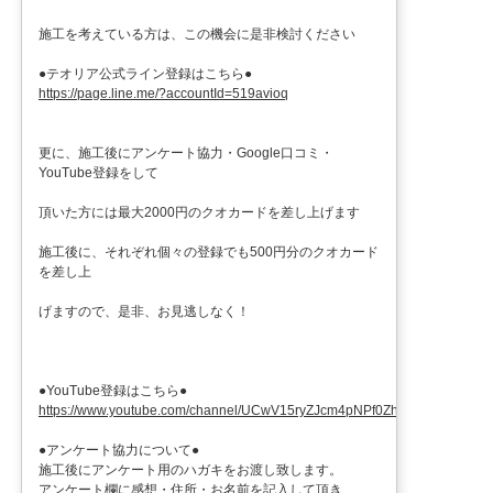
施工を考えている方は、この機会に是非検討ください
●テオリア公式ライン登録はこちら●
https://page.line.me/?accountId=519avioq
更に、施工後にアンケート協力・Google口コミ・
YouTube登録をして
頂いた方には最大2000円のクオカードを差し上げます
施工後に、それぞれ個々の登録でも500円分のクオカード
を差し上
げますので、是非、お見逃しなく！
●YouTube登録はこちら●
https://www.youtube.com/channel/UCwV15ryZJcm4pNPf0ZhXu9g
●アンケート協力について●
施工後にアンケート用のハガキをお渡し致します。
アンケート欄に感想・住所・お名前を記入して頂き、