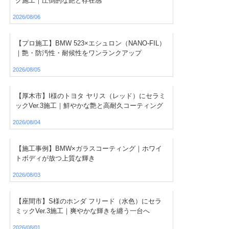
グ施工｜圧倒的な艶と存在感
2026/08/06
【プロ施工】BMW 523×エシュロン（NANO-FIL）
｜艶・防汚性・耐候性をワンランクアップ
2026/08/05
【厚木市】I様のトヨタ ヤリス（レッド）にセラミ
ックVer.3施工｜鮮やかな艶と高耐久コーティング
2026/08/04
【施工事例】BMW×ガラスコーティング｜ホワイ
トボディが放つ上質な輝き
2026/08/03
【座間市】S様のホンダ フリード（水色）にセラ
ミックVer.3施工｜爽やかな輝きを纏う一台へ
2026/08/01