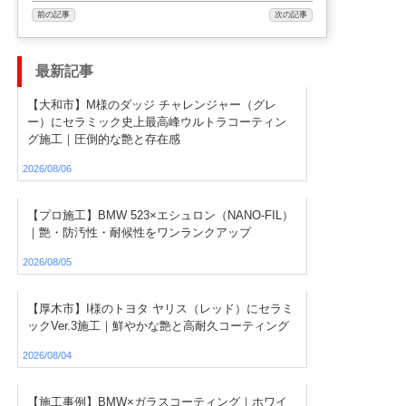
前の記事
次の記事
最新記事
【大和市】M様のダッジ チャレンジャー（グレ
ー）にセラミック史上最高峰ウルトラコーティン
グ施工｜圧倒的な艶と存在感
2026/08/06
【プロ施工】BMW 523×エシュロン（NANO-FIL）
｜艶・防汚性・耐候性をワンランクアップ
2026/08/05
【厚木市】I様のトヨタ ヤリス（レッド）にセラミ
ックVer.3施工｜鮮やかな艶と高耐久コーティング
2026/08/04
【施工事例】BMW×ガラスコーティング｜ホワイ