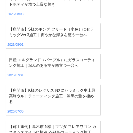
トボディが放つ上質な輝き
2026/08/03
【座間市】S様のホンダ フリード（水色）にセラ
ミックVer.3施工｜爽やかな輝きを纏う一台へ
2026/08/01
日産 エルグランド（パープル）にガラスコーティ
ング施工｜深みのある艶が際立つ一台へ
2026/07/31
【座間市】K様のレクサス NXにセラミック史上最
高峰ウルトラコーティング施工｜漆黒の艶を極め
る
2026/07/30
【施工事例】厚木市 N様｜マツダ フレアワゴン カ
スタムスタイルに極-KIWAMI-コーティング施工