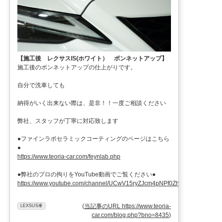
【施工後 レクサスIS(ホワイト） ボンネットアップ】
施工後のボンネットアップの仕上がりです。
自分で洗車しても
納得がいく出来ない際は、是非！！一度ご相談ください
弊社、スタッフが丁寧に対応致します
●ファインラボセラミックコーティングのページはこちら
●
https://www.teoria-car.com/feynlab.php
●弊社のプロの拘りをYouTube動画でご覧ください●
https://www.youtube.com/channel/UCwV15ryZJcm4pNPf0ZhXu9g
(
当記事のURL https://www.teoria-
LEXSUS車
car.com/blog.php?bno=8435
)