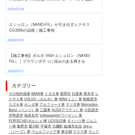
2026/07/29
エシュロン（NANO-FIL）が引き出すレクサス
GS300hの品格｜施工事例
2026/07/28
【施工事例】ボルボ V60×エシュロン（NANO-
FIL）｜ブラウンボディに深みのある輝きを
2026/07/27
カテゴリー
その他外国車
BMW車
トヨタ車
座間市
日産車
厚木市
レ
クサス車
VOLVO（ボルボ）車
MINI(ミニ）車
相模原市
スズキ車
ホンダ車
アルファード車
マツダ車
Mercedes-
Benz（ベンツ）車
三菱車
AUDI(アウディ）車
小田原市
伊勢原市
海老名市
Volkswagen(ワーゲン）車
PORSCHE(ポルシェ)車
LEXSUS車
ダイハツ車
ジムニ
ー車
秦野市
愛川町
平塚市
大磯町
綾瀬市在住
Jeeｐ
（ジープ）車
ヴェルファイア車
東京都
テスラ車
ランド