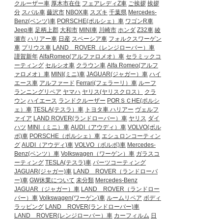
クルーザー車
厚木市在住
フェアレディZ車
ご挨拶
挨拶
分
スバル車
藤沢市
NBOX車
スズキ
千葉県
Mercedes-
Benz(ベンツ)車
PORSCHE(ポルシェ）車
ワゴンR車
Jeep車
足柄上郡
大和市
MINI車
川崎市
ホンダ
Z32車
綾
瀬市
ハリアー車
日産
スペーシア車
フォルクスワーゲン
車
プリウス車
LAND ROVER（レンジローバー）車
謹賀新年
AlfaRomeo(アルファロメオ）車
セラミックコ
ーティング
セルシオ車
クラウン車
Alfa Romeo(アルフ
ァロメオ）車
MINI(ミニ)車
JAGUAR(ジャガー）車
ハイ
エース車
アルファード
Ferrari(フェラーリ）車
ルーフ
ランニングリペア
ヤマハ
ヤリス(ヤリスクロス）
クラ
ウン
ハイエース
ランドクルーザー
PORＳＣHE(ポルシ
ェ）車
TESLA(テスラ）車
トヨタ車
ハリアー
ヴェルフ
ァイア
LAND ROVER(ランドローバー）車
ヤリス
ダイ
ハツ
MINI（ミニ）車
AUDI（アウディ）車
VOLVO(ボル
ボ)車
PORSCHE（ポルシェ）車
エシュロンコーティン
グ
AUDI（アウディ)車
VOLVO（ボルボ)車
Mercedes-
Benz(ベンツ）車
Volkswagen（ワーゲン）車
ガラスコ
ーティング
TESLA(テスラ)車
パーツコーティング
JAGUAR(ジャガー)車
LAND ROVER（ランドローバ
ー)車
GW休業について
未分類
Mercedes-Benz
JAGUAR（ジャガー）車
LAND ROVER（ランドロー
バー）車
Volkswagen(ワーゲン)車
ルームリペア
ボディ
ラッピング
LAND ROVER(ランドローバー)車
LAND ROVER(レンジローバー）車
カーフィルム
日