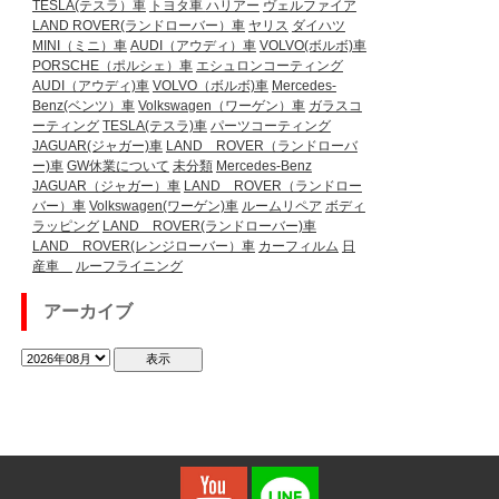
TESLA(テスラ）車
トヨタ車
ハリアー
ヴェルファイア
LAND ROVER(ランドローバー）車
ヤリス
ダイハツ
MINI（ミニ）車
AUDI（アウディ）車
VOLVO(ボルボ)車
PORSCHE（ポルシェ）車
エシュロンコーティング
AUDI（アウディ)車
VOLVO（ボルボ)車
Mercedes-
Benz(ベンツ）車
Volkswagen（ワーゲン）車
ガラスコ
ーティング
TESLA(テスラ)車
パーツコーティング
JAGUAR(ジャガー)車
LAND ROVER（ランドローバ
ー)車
GW休業について
未分類
Mercedes-Benz
JAGUAR（ジャガー）車
LAND ROVER（ランドロー
バー）車
Volkswagen(ワーゲン)車
ルームリペア
ボディ
ラッピング
LAND ROVER(ランドローバー)車
LAND ROVER(レンジローバー）車
カーフィルム
日
産車
ルーフライニング
アーカイブ