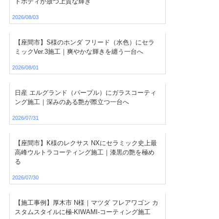
トボディが放つ上質な輝き
2026/08/03
【座間市】S様のホンダ フリード（水色）にセラ
ミックVer.3施工｜爽やかな輝きを纏う一台へ
2026/08/01
日産 エルグランド（パープル）にガラスコーティ
ング施工｜深みのある艶が際立つ一台へ
2026/07/31
【座間市】K様のレクサス NXにセラミック史上最
高峰ウルトラコーティング施工｜漆黒の艶を極め
る
2026/07/30
【施工事例】厚木市 N様｜マツダ フレアワゴン カ
スタムスタイルに極-KIWAMI-コーティング施工