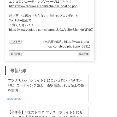
エシュロンコーティングのページはこちら！
https://www.teoria-car.com/echelom_coating.php
静止画では伝わりきらない、弊社のプロの拘りを
YouTube動画で
ご覧ください！！
https://www.youtube.com/channel/UCwV15ryZJcm4pNPf0ZhXu9g
(
当記事のURL https://www.teoria-
スズキ車
car.com/blog.php?bno=6831
)
前の記事
次の記事
最新記事
マツダ CX-5（ホワイト）にエシュロン（NANO-
FIL）コーティング施工｜透明感あふれる極上の艶
を実現
2026/08/08
【平塚市】O様のトヨタ ヤリス（ホワイト）にセ