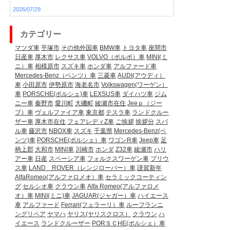
2026/07/29
カテゴリー
マツダ車
平塚市
その他外国車
BMW車
トヨタ車
座間市
日産車
厚木市
レクサス車
VOLVO（ボルボ）車
MINI(ミ
ニ）車
相模原市
スズキ車
ホンダ車
アルファード車
Mercedes-Benz（ベンツ）車
三菱車
AUDI(アウディ）
車
小田原市
伊勢原市
海老名市
Volkswagen(ワーゲン）
車
PORSCHE(ポルシェ)車
LEXSUS車
ダイハツ車
ジム
ニー車
秦野市
愛川町
大磯町
綾瀬市在住
Jeeｐ（ジー
プ）車
ヴェルファイア車
東京都
テスラ車
ランドクルー
ザー車
厚木市在住
フェアレディZ車
ご挨拶
挨拶分
スバ
ル車
藤沢市
NBOX車
スズキ
千葉県
Mercedes-Benz(ベ
ンツ)車
PORSCHE(ポルシェ）車
ワゴンR車
Jeep車
足
柄上郡
大和市
MINI車
川崎市
ホンダ
Z32車
綾瀬市
ハリ
アー車
日産
スペーシア車
フォルクスワーゲン車
プリウ
ス車
LAND ROVER（レンジローバー）車
謹賀新年
AlfaRomeo(アルファロメオ）車
セラミックコーティン
グ
セルシオ車
クラウン車
Alfa Romeo(アルファロメ
オ）車
MINI(ミニ)車
JAGUAR(ジャガー）車
ハイエース
車
アルファード
Ferrari(フェラーリ）車
ルーフランニ
ングリペア
ヤマハ
ヤリス(ヤリスクロス）
クラウン
ハ
イエース
ランドクルーザー
PORＳＣHE(ポルシェ）車