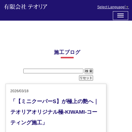
Select Language
▼
施工ブログ
2026/03/18
「【ミニクーパーS】が極上の艶へ｜
テオリアオリジナル極-KIWAMI-コー
ティング施工」