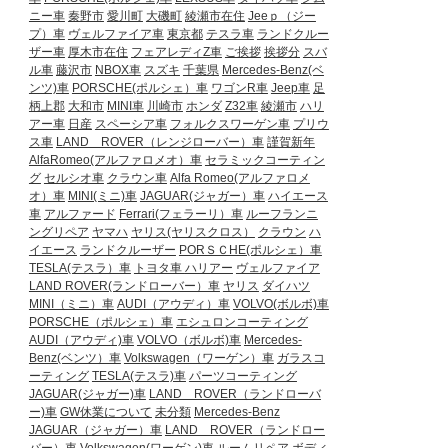
ニー車
秦野市
愛川町
大磯町
綾瀬市在住
Jeeｐ（ジー
プ）車
ヴェルファイア車
東京都
テスラ車
ランドクルー
ザー車
厚木市在住
フェアレディZ車
ご挨拶
挨拶分
スバ
ル車
藤沢市
NBOX車
スズキ
千葉県
Mercedes-Benz(ベ
ンツ)車
PORSCHE(ポルシェ）車
ワゴンR車
Jeep車
足
柄上郡
大和市
MINI車
川崎市
ホンダ
Z32車
綾瀬市
ハリ
アー車
日産
スペーシア車
フォルクスワーゲン車
プリウ
ス車
LAND ROVER（レンジローバー）車
謹賀新年
AlfaRomeo(アルファロメオ）車
セラミックコーティン
グ
セルシオ車
クラウン車
Alfa Romeo(アルファロメ
オ）車
MINI(ミニ)車
JAGUAR(ジャガー）車
ハイエース
車
アルファード
Ferrari(フェラーリ）車
ルーフランニ
ングリペア
ヤマハ
ヤリス(ヤリスクロス）
クラウン
ハ
イエース
ランドクルーザー
PORＳＣHE(ポルシェ）車
TESLA(テスラ）車
トヨタ車
ハリアー
ヴェルファイア
LAND ROVER(ランドローバー）車
ヤリス
ダイハツ
MINI（ミニ）車
AUDI（アウディ）車
VOLVO(ボルボ)車
PORSCHE（ポルシェ）車
エシュロンコーティング
AUDI（アウディ)車
VOLVO（ボルボ)車
Mercedes-
Benz(ベンツ）車
Volkswagen（ワーゲン）車
ガラスコ
ーティング
TESLA(テスラ)車
パーツコーティング
JAGUAR(ジャガー)車
LAND ROVER（ランドローバ
ー)車
GW休業について
未分類
Mercedes-Benz
JAGUAR（ジャガー）車
LAND ROVER（ランドロー
バー）車
Volkswagen(ワーゲン)車
ルームリペア
ボディ