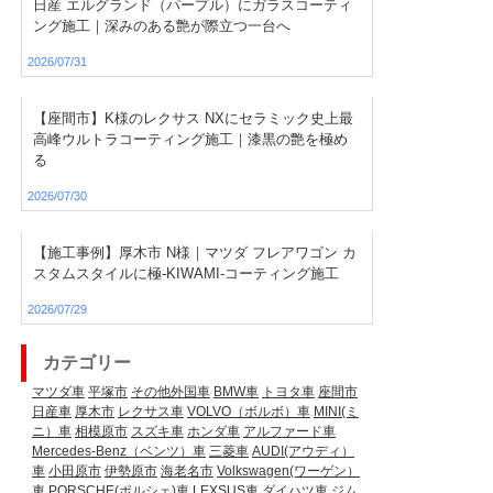
日産 エルグランド（パープル）にガラスコーティ
ング施工｜深みのある艶が際立つ一台へ
2026/07/31
【座間市】K様のレクサス NXにセラミック史上最
高峰ウルトラコーティング施工｜漆黒の艶を極め
る
2026/07/30
【施工事例】厚木市 N様｜マツダ フレアワゴン カ
スタムスタイルに極-KIWAMI-コーティング施工
2026/07/29
カテゴリー
マツダ車
平塚市
その他外国車
BMW車
トヨタ車
座間市
日産車
厚木市
レクサス車
VOLVO（ボルボ）車
MINI(ミ
ニ）車
相模原市
スズキ車
ホンダ車
アルファード車
Mercedes-Benz（ベンツ）車
三菱車
AUDI(アウディ）
車
小田原市
伊勢原市
海老名市
Volkswagen(ワーゲン）
車
PORSCHE(ポルシェ)車
LEXSUS車
ダイハツ車
ジム