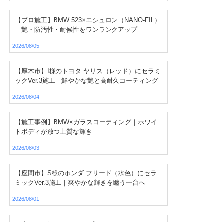
【プロ施工】BMW 523×エシュロン（NANO-FIL）
｜艶・防汚性・耐候性をワンランクアップ
2026/08/05
【厚木市】I様のトヨタ ヤリス（レッド）にセラミ
ックVer.3施工｜鮮やかな艶と高耐久コーティング
2026/08/04
【施工事例】BMW×ガラスコーティング｜ホワイ
トボディが放つ上質な輝き
2026/08/03
【座間市】S様のホンダ フリード（水色）にセラ
ミックVer.3施工｜爽やかな輝きを纏う一台へ
2026/08/01