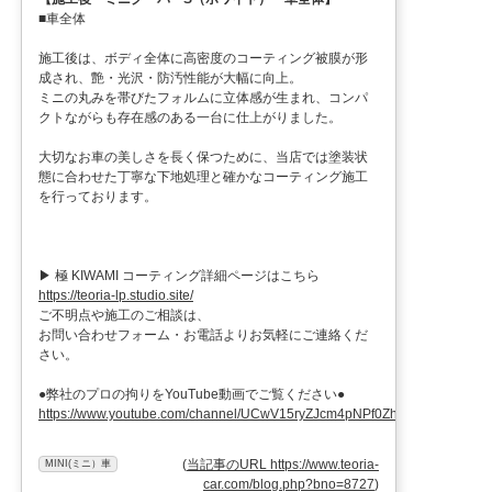
■車全体
施工後は、ボディ全体に高密度のコーティング被膜が形
成され、艶・光沢・防汚性能が大幅に向上。
ミニの丸みを帯びたフォルムに立体感が生まれ、コンパ
クトながらも存在感のある一台に仕上がりました。
大切なお車の美しさを長く保つために、当店では塗装状
態に合わせた丁寧な下地処理と確かなコーティング施工
を行っております。
▶︎ 極 KIWAMI コーティング詳細ページはこちら
https://teoria-lp.studio.site/
ご不明点や施工のご相談は、
お問い合わせフォーム・お電話よりお気軽にご連絡くだ
さい。
●弊社のプロの拘りをYouTube動画でご覧ください●
https://www.youtube.com/channel/UCwV15ryZJcm4pNPf0ZhXu9g
(
当記事のURL https://www.teoria-
MINI(ミニ）車
car.com/blog.php?bno=8727
)