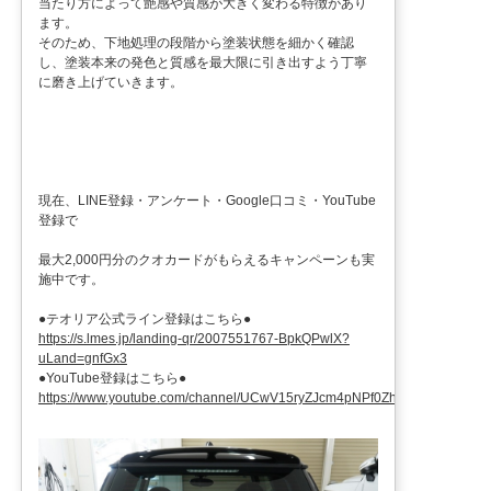
当たり方によって艶感や質感が大きく変わる特徴があり
ます。
そのため、下地処理の段階から塗装状態を細かく確認
し、塗装本来の発色と質感を最大限に引き出すよう丁寧
に磨き上げていきます。
現在、LINE登録・アンケート・Google口コミ・YouTube
登録で
最大2,000円分のクオカードがもらえるキャンペーンも実
施中です。
●テオリア公式ライン登録はこちら●
https://s.lmes.jp/landing-qr/2007551767-BpkQPwlX?
uLand=gnfGx3
●YouTube登録はこちら●
https://www.youtube.com/channel/UCwV15ryZJcm4pNPf0ZhXu9g