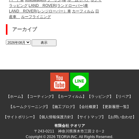
ラッピング
LAND ROVER(ランドローバー)車
LAND ROVER(レンジローバー）車
カーフィルム
日
産車
ルーフライニング
アーカイブ
【ホーム】
【コーティング】
【カーフィルム】
【ラッピング】
【リペア】
【ルームクリーニング】
【施工ブログ】
【会社概要】
【更新履歴一覧】
【サイトポリシー】
【個人情報保護方針】
【サイトマップ】
【お問い合わせ】
有限会社 テオリア
〒243-0211 神奈川県厚木市三田２０−２
Copyright © 2026 TEORIA INC. All Rights Reserved.