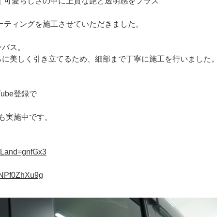
｜可愛らしさの中に上質な艶と透明感をプラス
ーティングを施工させていただきました。
ンバス。
らに美しく引き立てるため、細部まで丁寧に施工を行いました
ube登録で
ンも実施中です。
?uLand=gnfGx3
pNPf0ZhXu9g