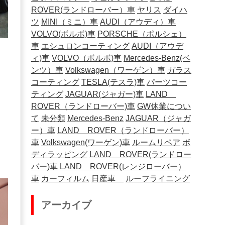
ROVER(ランドローバー）車
ヤリス
ダイハ
ツ
MINI（ミニ）車
AUDI（アウディ）車
VOLVO(ボルボ)車
PORSCHE（ポルシェ）
車
エシュロンコーティング
AUDI（アウデ
ィ)車
VOLVO（ボルボ)車
Mercedes-Benz(ベ
ンツ）車
Volkswagen（ワーゲン）車
ガラス
コーティング
TESLA(テスラ)車
パーツコー
ティング
JAGUAR(ジャガー)車
LAND
ROVER（ランドローバー)車
GW休業につい
て
未分類
Mercedes-Benz
JAGUAR（ジャガ
ー）車
LAND ROVER（ランドローバー）
車
Volkswagen(ワーゲン)車
ルームリペア
ボ
ディラッピング
LAND ROVER(ランドロー
バー)車
LAND ROVER(レンジローバー）
車
カーフィルム
日産車
ルーフライニング
アーカイブ