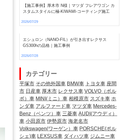
【施工事例】厚木市 N様｜マツダ フレアワゴン カ
スタムスタイルに極-KIWAMI-コーティング施工
2026/07/29
。
エシュロン（NANO-FIL）が引き出すレクサス
GS300hの品格｜施工事例
2026/07/28
カテゴリー
平塚市
その他外国車
BMW車
トヨタ車
座間
市
日産車
厚木市
レクサス車
VOLVO（ボル
ボ）車
MINI(ミニ）車
相模原市
スズキ車
ホ
ンダ車
アルファード車
マツダ車
Mercedes-
Benz（ベンツ）車
三菱車
AUDI(アウディ）
車
小田原市
伊勢原市
海老名市
Volkswagen(ワーゲン）車
PORSCHE(ポル
シェ)車
LEXSUS車
ダイハツ車
ジムニー車