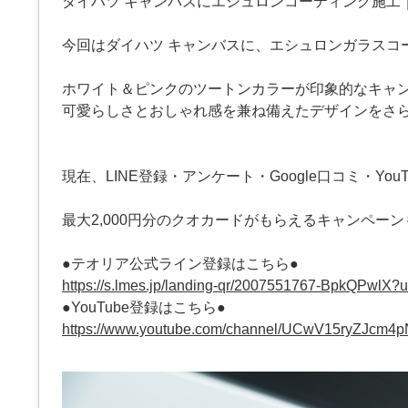
ダイハツ キャンバスにエシュロンコーティング施工
今回はダイハツ キャンバスに、エシュロンガラスコ
ホワイト＆ピンクのツートンカラーが印象的なキャ
可愛らしさとおしゃれ感を兼ね備えたデザインをさ
現在、LINE登録・アンケート・Google口コミ・YouT
最大2,000円分のクオカードがもらえるキャンペー
●テオリア公式ライン登録はこちら●
https://s.lmes.jp/landing-qr/2007551767-BpkQPwlX
●YouTube登録はこちら●
https://www.youtube.com/channel/UCwV15ryZJcm4