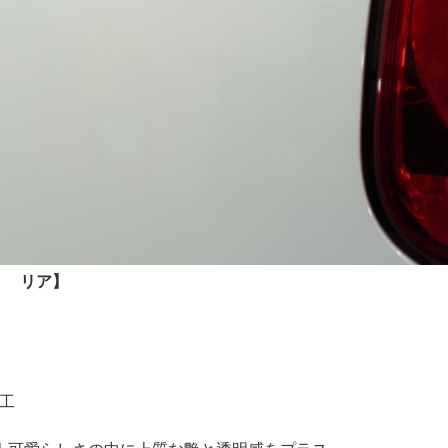
） リア】
）
施工