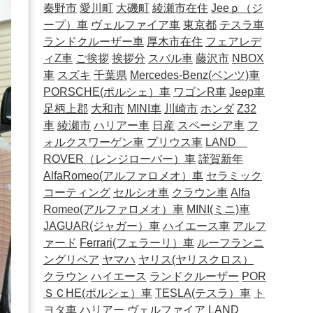
秦野市
愛川町
大磯町
綾瀬市在住
Jeeｐ（ジ
ープ）車
ヴェルファイア車
東京都
テスラ車
ランドクルーザー車
厚木市在住
フェアレデ
ィZ車
ご挨拶
挨拶分
スバル車
藤沢市
NBOX
車
スズキ
千葉県
Mercedes-Benz(ベンツ)車
PORSCHE(ポルシェ）車
ワゴンR車
Jeep車
足柄上郡
大和市
MINI車
川崎市
ホンダ
Z32
車
綾瀬市
ハリアー車
日産
スペーシア車
フ
ォルクスワーゲン車
プリウス車
LAND
ROVER（レンジローバー）車
謹賀新年
AlfaRomeo(アルファロメオ）車
セラミック
コーティング
セルシオ車
クラウン車
Alfa
Romeo(アルファロメオ）車
MINI(ミニ)車
JAGUAR(ジャガー）車
ハイエース車
アルフ
ァード
Ferrari(フェラーリ）車
ルーフランニ
ングリペア
ヤマハ
ヤリス(ヤリスクロス）
クラウン
ハイエース
ランドクルーザー
POR
ＳＣHE(ポルシェ）車
TESLA(テスラ）車
ト
ヨタ車
ハリアー
ヴェルファイア
LAND