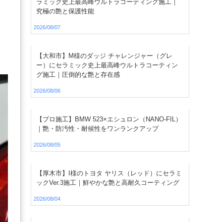
ラミック史上最高峰ウルトラコーティング施工｜
究極の艶と保護性能
2026/08/07
【大和市】M様のダッジ チャレンジャー（グレ
ー）にセラミック史上最高峰ウルトラコーティン
グ施工｜圧倒的な艶と存在感
2026/08/06
【プロ施工】BMW 523×エシュロン（NANO-FIL）
｜艶・防汚性・耐候性をワンランクアップ
2026/08/05
【厚木市】I様のトヨタ ヤリス（レッド）にセラミ
ックVer.3施工｜鮮やかな艶と高耐久コーティング
2026/08/04