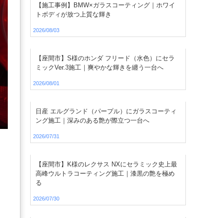
【施工事例】BMW×ガラスコーティング｜ホワイ
トボディが放つ上質な輝き
2026/08/03
【座間市】S様のホンダ フリード（水色）にセラ
ミックVer.3施工｜爽やかな輝きを纏う一台へ
2026/08/01
日産 エルグランド（パープル）にガラスコーティ
ング施工｜深みのある艶が際立つ一台へ
2026/07/31
【座間市】K様のレクサス NXにセラミック史上最
高峰ウルトラコーティング施工｜漆黒の艶を極め
る
2026/07/30