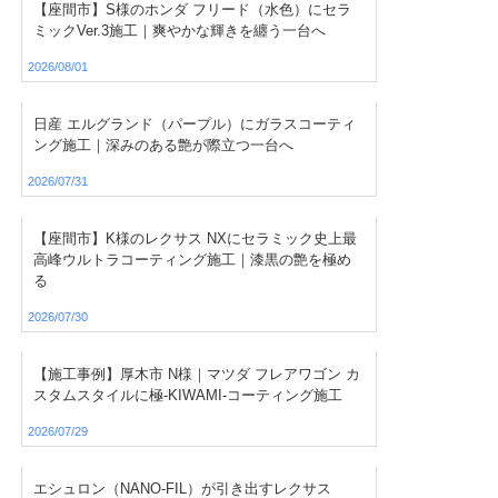
【座間市】S様のホンダ フリード（水色）にセラ
ミックVer.3施工｜爽やかな輝きを纏う一台へ
2026/08/01
日産 エルグランド（パープル）にガラスコーティ
ング施工｜深みのある艶が際立つ一台へ
2026/07/31
【座間市】K様のレクサス NXにセラミック史上最
高峰ウルトラコーティング施工｜漆黒の艶を極め
る
2026/07/30
【施工事例】厚木市 N様｜マツダ フレアワゴン カ
スタムスタイルに極-KIWAMI-コーティング施工
2026/07/29
エシュロン（NANO-FIL）が引き出すレクサス