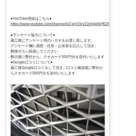
●YouTube登録はこちら●
https://www.youtube.com/channel/UCwV15ryZJcm4pNPf0ZhXu9g
●アンケート協力について●
施工後にアンケート用のハガキをお渡し致します。
アンケート欄に感想・住所・お名前を記入して頂き、
郵便ポスへ投函してください
数日後に弊社から、クオカード500円分を送付いたします
●Google口コミについて●
施工後Google口コミをして頂き、口コミ確認後に弊社か
らクオカード500円分を送付いたします