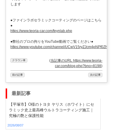
します
●ファインラボセラミックコーティングのページはこちら
●
https://www.teoria-car.com/feynlab.php
●弊社のプロの拘りをYouTube動画でご覧ください●
https://www.youtube.com/channel/UCwV15ryZJcm4pNPf0ZhXu9g
(
当記事のURL https://www.teoria-
クラウン車
car.com/blog.php?bno=8198
)
前の記事
次の記事
最新記事
【平塚市】O様のトヨタ ヤリス（ホワイト）にセ
ラミック史上最高峰ウルトラコーティング施工｜
究極の艶と保護性能
2026/08/07