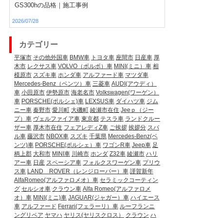
GS300hの品格｜施工事例
2026/07/28
カテゴリー
平塚市
その他外国車
BMW車
トヨタ車
座間市
日産車
厚
木市
レクサス車
VOLVO（ボルボ）車
MINI(ミニ）車
相
模原市
スズキ車
ホンダ車
アルファード車
マツダ車
Mercedes-Benz（ベンツ）車
三菱車
AUDI(アウディ）
車
小田原市
伊勢原市
海老名市
Volkswagen(ワーゲン）
車
PORSCHE(ポルシェ)車
LEXSUS車
ダイハツ車
ジム
ニー車
秦野市
愛川町
大磯町
綾瀬市在住
Jeeｐ（ジー
プ）車
ヴェルファイア車
東京都
テスラ車
ランドクルー
ザー車
厚木市在住
フェアレディZ車
ご挨拶
挨拶分
スバ
ル車
藤沢市
NBOX車
スズキ
千葉県
Mercedes-Benz(ベ
ンツ)車
PORSCHE(ポルシェ）車
ワゴンR車
Jeep車
足
柄上郡
大和市
MINI車
川崎市
ホンダ
Z32車
綾瀬市
ハリ
アー車
日産
スペーシア車
フォルクスワーゲン車
プリウ
ス車
LAND ROVER（レンジローバー）車
謹賀新年
AlfaRomeo(アルファロメオ）車
セラミックコーティン
グ
セルシオ車
クラウン車
Alfa Romeo(アルファロメ
オ）車
MINI(ミニ)車
JAGUAR(ジャガー）車
ハイエース
車
アルファード
Ferrari(フェラーリ）車
ルーフランニ
ングリペア
ヤマハ
ヤリス(ヤリスクロス）
クラウン
ハ