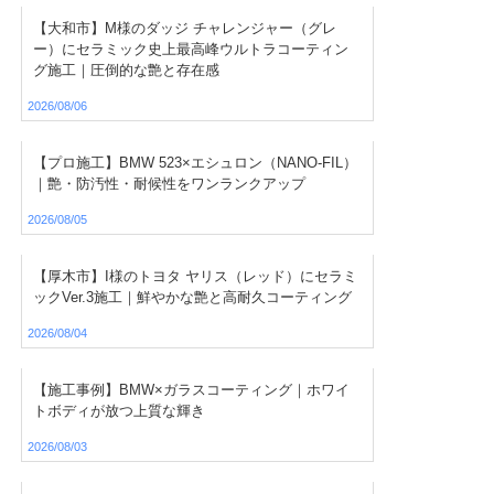
【大和市】M様のダッジ チャレンジャー（グレ
ー）にセラミック史上最高峰ウルトラコーティン
グ施工｜圧倒的な艶と存在感
2026/08/06
【プロ施工】BMW 523×エシュロン（NANO-FIL）
｜艶・防汚性・耐候性をワンランクアップ
2026/08/05
【厚木市】I様のトヨタ ヤリス（レッド）にセラミ
ックVer.3施工｜鮮やかな艶と高耐久コーティング
2026/08/04
【施工事例】BMW×ガラスコーティング｜ホワイ
トボディが放つ上質な輝き
2026/08/03