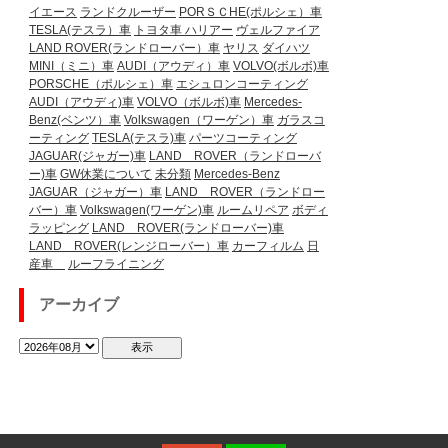
イエース
ランドクルーザー
PORＳＣHE(ポルシェ）車
TESLA(テスラ）車
トヨタ車
ハリアー
ヴェルファイア
LAND ROVER(ランドローバー）車
ヤリス
ダイハツ
MINI（ミニ）車
AUDI（アウディ）車
VOLVO(ボルボ)車
PORSCHE（ポルシェ）車
エシュロンコーティング
AUDI（アウディ)車
VOLVO（ボルボ)車
Mercedes-
Benz(ベンツ）車
Volkswagen（ワーゲン）車
ガラスコ
ーティング
TESLA(テスラ)車
パーツコーティング
JAGUAR(ジャガー)車
LAND ROVER（ランドローバ
ー)車
GW休業について
未分類
Mercedes-Benz
JAGUAR（ジャガー）車
LAND ROVER（ランドロー
バー）車
Volkswagen(ワーゲン)車
ルームリペア
ボディ
ラッピング
LAND ROVER(ランドローバー)車
LAND ROVER(レンジローバー）車
カーフィルム
日
産車
ルーフライニング
アーカイブ