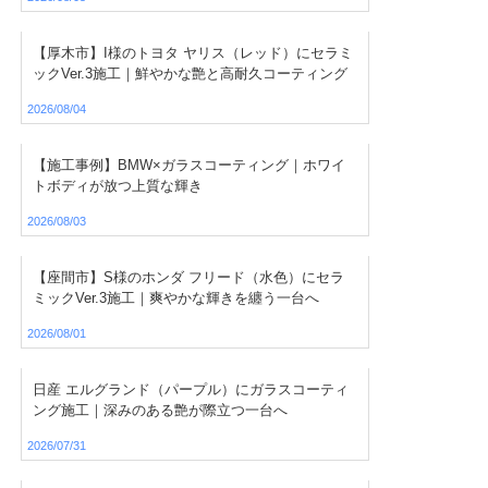
【厚木市】I様のトヨタ ヤリス（レッド）にセラミ
ックVer.3施工｜鮮やかな艶と高耐久コーティング
2026/08/04
【施工事例】BMW×ガラスコーティング｜ホワイ
トボディが放つ上質な輝き
2026/08/03
【座間市】S様のホンダ フリード（水色）にセラ
ミックVer.3施工｜爽やかな輝きを纏う一台へ
2026/08/01
日産 エルグランド（パープル）にガラスコーティ
ング施工｜深みのある艶が際立つ一台へ
2026/07/31