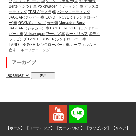
グ
AUDI（アウディ)車
VOLVO（ボルボ)車
Mercedes-
Benz(ベンツ）車
Volkswagen（ワーゲン）車
ガラスコ
ーティング
TESLA(テスラ)車
パーツコーティング
JAGUAR(ジャガー)車
LAND ROVER（ランドローバ
ー)車
GW休業について
未分類
Mercedes-Benz
JAGUAR（ジャガー）車
LAND ROVER（ランドロー
バー）車
Volkswagen(ワーゲン)車
ルームリペア
ボディ
ラッピング
LAND ROVER(ランドローバー)車
LAND ROVER(レンジローバー）車
カーフィルム
日
産車
ルーフライニング
アーカイブ
【ホーム】
【コーティング】
【カーフィルム】
【ラッピング】
【リペア】