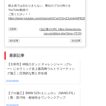
静止画では伝わりきらない、弊社のプロの拘りを
YouTube動画で
ご覧ください！！
https://www.youtube.com/channel/UCwV15ryZJcm4pNPf0ZhXu9g
(
当記事のURL https://www.teoria-
日産車
car.com/blog.php?bno=7570
)
前の記事
次の記事
最新記事
【大和市】M様のダッジ チャレンジャー（グレ
ー）にセラミック史上最高峰ウルトラコーティン
グ施工｜圧倒的な艶と存在感
2026/08/06
【プロ施工】BMW 523×エシュロン（NANO-FIL）
｜艶・防汚性・耐候性をワンランクアップ
2026/08/05