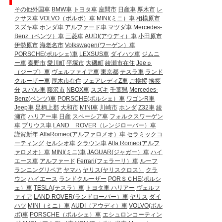
その他外国車
BMW車
トヨタ車
座間市
日産車
厚木市
レ
クサス車
VOLVO（ボルボ）車
MINI(ミニ）車
相模原市
スズキ車
ホンダ車
アルファード車
マツダ車
Mercedes-
Benz（ベンツ）車
三菱車
AUDI(アウディ）車
小田原市
伊勢原市
海老名市
Volkswagen(ワーゲン）車
PORSCHE(ポルシェ)車
LEXSUS車
ダイハツ車
ジムニ
ー車
秦野市
愛川町
平塚市
大磯町
綾瀬市在住
Jeeｐ
（ジープ）車
ヴェルファイア車
東京都
テスラ車
ランド
クルーザー車
厚木市在住
フェアレディZ車
ご挨拶
挨拶
分
スバル車
藤沢市
NBOX車
スズキ
千葉県
Mercedes-
Benz(ベンツ)車
PORSCHE(ポルシェ）車
ワゴンR車
Jeep車
足柄上郡
大和市
MINI車
川崎市
ホンダ
Z32車
綾
瀬市
ハリアー車
日産
スペーシア車
フォルクスワーゲン
車
プリウス車
LAND ROVER（レンジローバー）車
謹賀新年
AlfaRomeo(アルファロメオ）車
セラミックコ
ーティング
セルシオ車
クラウン車
Alfa Romeo(アルフ
ァロメオ）車
MINI(ミニ)車
JAGUAR(ジャガー）車
ハイ
エース車
アルファード
Ferrari(フェラーリ）車
ルーフ
ランニングリペア
ヤマハ
ヤリス(ヤリスクロス）
クラ
ウン
ハイエース
ランドクルーザー
PORＳＣHE(ポルシ
ェ）車
TESLA(テスラ）車
トヨタ車
ハリアー
ヴェルフ
ァイア
LAND ROVER(ランドローバー）車
ヤリス
ダイ
ハツ
MINI（ミニ）車
AUDI（アウディ）車
VOLVO(ボル
ボ)車
PORSCHE（ポルシェ）車
エシュロンコーティン