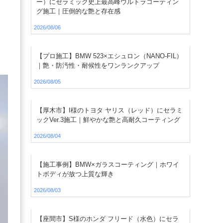
ー）にセラミック史上最高峰ウルトラコーティン
グ施工｜圧倒的な艶と存在感
2026/08/06
【プロ施工】BMW 523×エシュロン（NANO-FIL）
｜艶・防汚性・耐候性をワンランクアップ
2026/08/05
【厚木市】I様のトヨタ ヤリス（レッド）にセラミ
ックVer.3施工｜鮮やかな艶と高耐久コーティング
2026/08/04
【施工事例】BMW×ガラスコーティング｜ホワイ
トボディが放つ上質な輝き
2026/08/03
【座間市】S様のホンダ フリード（水色）にセラ