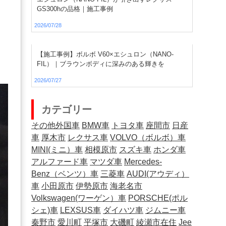
GS300hの品格｜施工事例
2026/07/28
【施工事例】ボルボ V60×エシュロン（NANO-
FIL）｜ブラウンボディに深みのある輝きを
2026/07/27
カテゴリー
その他外国車
BMW車
トヨタ車
座間市
日産
車
厚木市
レクサス車
VOLVO（ボルボ）車
MINI(ミニ）車
相模原市
スズキ車
ホンダ車
アルファード車
マツダ車
Mercedes-
Benz（ベンツ）車
三菱車
AUDI(アウディ）
車
小田原市
伊勢原市
海老名市
Volkswagen(ワーゲン）車
PORSCHE(ポル
シェ)車
LEXSUS車
ダイハツ車
ジムニー車
秦野市
愛川町
平塚市
大磯町
綾瀬市在住
Jee