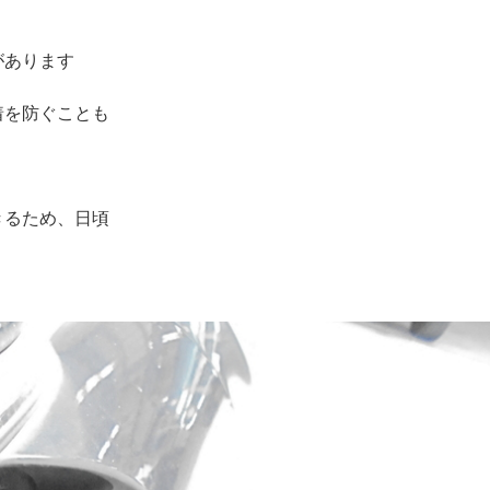
。
があります
着を防ぐことも
きるため、日頃
。