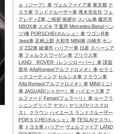
ｐ（ジープ）車
ヴェルファイア車
東京都
テ
スラ車
ランドクルーザー車
厚木市在住
フェ
アレディZ車
ご挨拶
挨拶分
スバル車
藤沢市
NBOX車
スズキ
千葉県
Mercedes-Benz(ベン
ツ)車
PORSCHE(ポルシェ）車
ワゴンR車
Jeep車
足柄上郡
大和市
MINI車
川崎市
ホン
ダ
Z32車
綾瀬市
ハリアー車
日産
スペーシア
車
フォルクスワーゲン車
プリウス車
LAND ROVER（レンジローバー）車
謹賀
新年
AlfaRomeo(アルファロメオ）車
セラミ
ックコーティング
セルシオ車
クラウン車
Alfa Romeo(アルファロメオ）車
MINI(ミニ)
車
JAGUAR(ジャガー）車
ハイエース車
ア
ルファード
Ferrari(フェラーリ）車
ルーフラ
ンニングリペア
ヤマハ
ヤリス(ヤリスクロ
ス）
クラウン
ハイエース
ランドクルーザー
PORＳＣHE(ポルシェ）車
TESLA(テスラ）
車
トヨタ車
ハリアー
ヴェルファイア
LAND