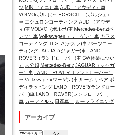
ROVER(ランドローバー）車
ヤリス
ダイハ
ツ
MINI（ミニ）車
AUDI（アウディ）車
VOLVO(ボルボ)車
PORSCHE（ポルシェ）
車
エシュロンコーティング
AUDI（アウデ
ィ)車
VOLVO（ボルボ)車
Mercedes-Benz(ベ
ンツ）車
Volkswagen（ワーゲン）車
ガラス
コーティング
TESLA(テスラ)車
パーツコー
ティング
JAGUAR(ジャガー)車
LAND
ROVER（ランドローバー)車
GW休業につい
て
未分類
Mercedes-Benz
JAGUAR（ジャガ
ー）車
LAND ROVER（ランドローバー）
車
Volkswagen(ワーゲン)車
ルームリペア
ボ
ディラッピング
LAND ROVER(ランドロー
バー)車
LAND ROVER(レンジローバー）
車
カーフィルム
日産車
ルーフライニング
アーカイブ