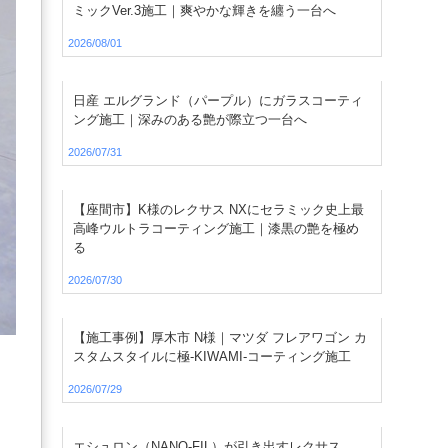
ミックVer.3施工｜爽やかな輝きを纏う一台へ
2026/08/01
日産 エルグランド（パープル）にガラスコーティ
ング施工｜深みのある艶が際立つ一台へ
2026/07/31
【座間市】K様のレクサス NXにセラミック史上最
高峰ウルトラコーティング施工｜漆黒の艶を極め
る
2026/07/30
【施工事例】厚木市 N様｜マツダ フレアワゴン カ
スタムスタイルに極-KIWAMI-コーティング施工
2026/07/29
エシュロン（NANO-FIL）が引き出すレクサス