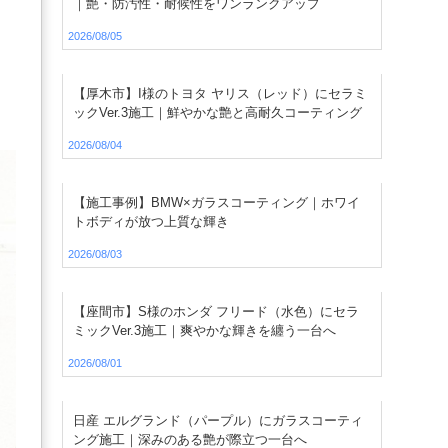
｜艶・防汚性・耐候性をワンランクアップ
2026/08/05
【厚木市】I様のトヨタ ヤリス（レッド）にセラミ
ックVer.3施工｜鮮やかな艶と高耐久コーティング
2026/08/04
【施工事例】BMW×ガラスコーティング｜ホワイ
トボディが放つ上質な輝き
2026/08/03
【座間市】S様のホンダ フリード（水色）にセラ
ミックVer.3施工｜爽やかな輝きを纏う一台へ
2026/08/01
日産 エルグランド（パープル）にガラスコーティ
ング施工｜深みのある艶が際立つ一台へ