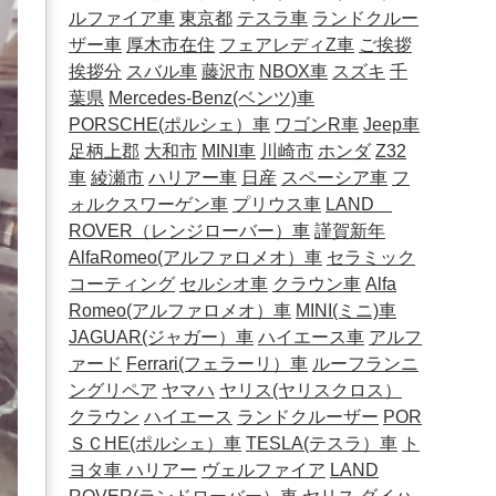
ルファイア車
東京都
テスラ車
ランドクルー
ザー車
厚木市在住
フェアレディZ車
ご挨拶
挨拶分
スバル車
藤沢市
NBOX車
スズキ
千
葉県
Mercedes-Benz(ベンツ)車
PORSCHE(ポルシェ）車
ワゴンR車
Jeep車
足柄上郡
大和市
MINI車
川崎市
ホンダ
Z32
車
綾瀬市
ハリアー車
日産
スペーシア車
フ
ォルクスワーゲン車
プリウス車
LAND
ROVER（レンジローバー）車
謹賀新年
AlfaRomeo(アルファロメオ）車
セラミック
コーティング
セルシオ車
クラウン車
Alfa
Romeo(アルファロメオ）車
MINI(ミニ)車
JAGUAR(ジャガー）車
ハイエース車
アルフ
ァード
Ferrari(フェラーリ）車
ルーフランニ
ングリペア
ヤマハ
ヤリス(ヤリスクロス）
クラウン
ハイエース
ランドクルーザー
POR
ＳＣHE(ポルシェ）車
TESLA(テスラ）車
ト
ヨタ車
ハリアー
ヴェルファイア
LAND