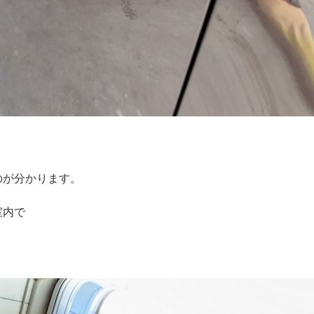
。
のが分かります。
室内で
。