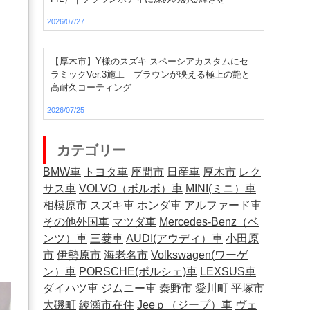
2026/07/27
【厚木市】Y様のスズキ スペーシアカスタムにセ
ラミックVer.3施工｜ブラウンが映える極上の艶と
高耐久コーティング
2026/07/25
カテゴリー
BMW車
トヨタ車
座間市
日産車
厚木市
レク
サス車
VOLVO（ボルボ）車
MINI(ミニ）車
相模原市
スズキ車
ホンダ車
アルファード車
その他外国車
マツダ車
Mercedes-Benz（ベ
ンツ）車
三菱車
AUDI(アウディ）車
小田原
市
伊勢原市
海老名市
Volkswagen(ワーゲ
ン）車
PORSCHE(ポルシェ)車
LEXSUS車
ダイハツ車
ジムニー車
秦野市
愛川町
平塚市
大磯町
綾瀬市在住
Jeeｐ（ジープ）車
ヴェ