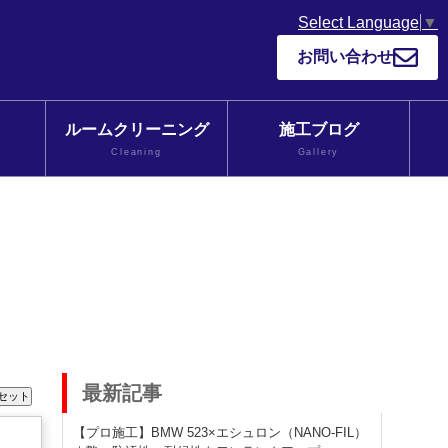
Select Language
▼
お問い合わせ
ルームクリーニング
施工ブログ
Cleaning
Gallery
最新記事
【プロ施工】BMW 523×エシュロン（NANO-FIL）