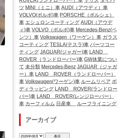
ROVER(ランドローバー）車
ヤリス
ダイハ
ツ
MINI（ミニ）車
AUDI（アウディ）車
VOLVO(ボルボ)車
PORSCHE（ポルシェ）
車
エシュロンコーティング
AUDI（アウデ
ィ)車
VOLVO（ボルボ)車
Mercedes-Benz(ベ
ンツ）車
Volkswagen（ワーゲン）車
ガラス
コーティング
TESLA(テスラ)車
パーツコー
ティング
JAGUAR(ジャガー)車
LAND
ROVER（ランドローバー)車
GW休業につい
て
未分類
Mercedes-Benz
JAGUAR（ジャガ
ー）車
LAND ROVER（ランドローバー）
車
Volkswagen(ワーゲン)車
ルームリペア
ボ
ディラッピング
LAND ROVER(ランドロー
バー)車
LAND ROVER(レンジローバー）
車
カーフィルム
日産車
ルーフライニング
アーカイブ