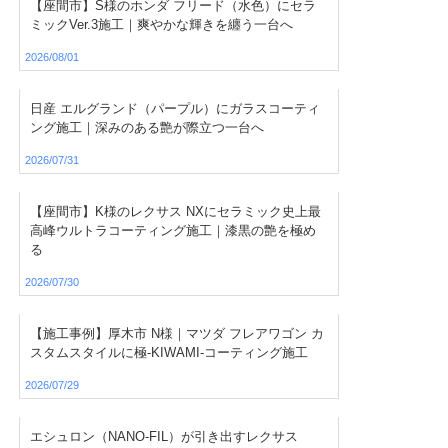
【座間市】S様のホンダ フリード（水色）にセラ
ミックVer.3施工｜爽やかな輝きを纏う一台へ
2026/08/01
日産 エルグランド（パープル）にガラスコーティ
ング施工｜深みのある艶が際立つ一台へ
2026/07/31
【座間市】K様のレクサス NXにセラミック史上最
高峰ウルトラコーティング施工｜漆黒の艶を極め
る
2026/07/30
【施工事例】厚木市 N様｜マツダ フレアワゴン カ
スタムスタイルに極-KIWAMI-コーティング施工
2026/07/29
エシュロン（NANO-FIL）が引き出すレクサス