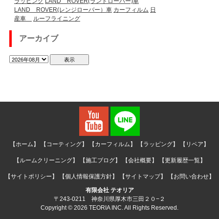
ラッピング
LAND ROVER(ランドローバー)車
LAND ROVER(レンジローバー）車
カーフィルム
日
産車
ルーフライニング
アーカイブ
【ホーム】
【コーティング】
【カーフィルム】
【ラッピング】
【リペア】
【ルームクリーニング】
【施工ブログ】
【会社概要】
【更新履歴一覧】
【サイトポリシー】
【個人情報保護方針】
【サイトマップ】
【お問い合わせ】
有限会社 テオリア
〒243-0211 神奈川県厚木市三田２０−２
Copyright © 2026 TEORIA INC. All Rights Reserved.