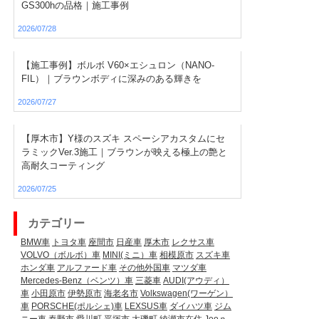
GS300hの品格｜施工事例
2026/07/28
【施工事例】ボルボ V60×エシュロン（NANO-
FIL）｜ブラウンボディに深みのある輝きを
2026/07/27
【厚木市】Y様のスズキ スペーシアカスタムにセ
ラミックVer.3施工｜ブラウンが映える極上の艶と
高耐久コーティング
2026/07/25
カテゴリー
BMW車
トヨタ車
座間市
日産車
厚木市
レクサス車
VOLVO（ボルボ）車
MINI(ミニ）車
相模原市
スズキ車
ホンダ車
アルファード車
その他外国車
マツダ車
Mercedes-Benz（ベンツ）車
三菱車
AUDI(アウディ）
車
小田原市
伊勢原市
海老名市
Volkswagen(ワーゲン）
車
PORSCHE(ポルシェ)車
LEXSUS車
ダイハツ車
ジム