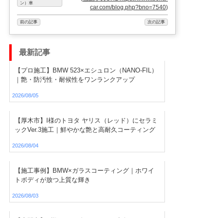
ン）車
car.com/blog.php?bno=7540
)
前の記事
次の記事
最新記事
【プロ施工】BMW 523×エシュロン（NANO-FIL）
｜艶・防汚性・耐候性をワンランクアップ
2026/08/05
【厚木市】I様のトヨタ ヤリス（レッド）にセラミ
ックVer.3施工｜鮮やかな艶と高耐久コーティング
2026/08/04
【施工事例】BMW×ガラスコーティング｜ホワイ
トボディが放つ上質な輝き
2026/08/03