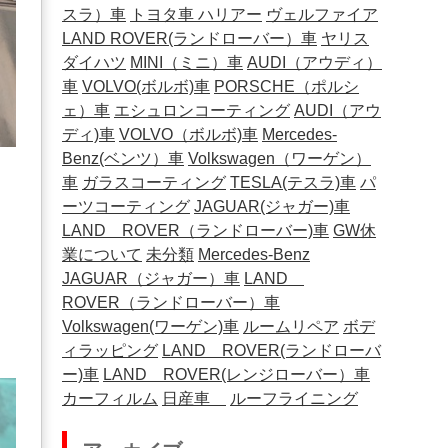
スラ）車
トヨタ車
ハリアー
ヴェルファイア
LAND ROVER(ランドローバー）車
ヤリス
ダイハツ
MINI（ミニ）車
AUDI（アウディ）
車
VOLVO(ボルボ)車
PORSCHE（ポルシ
ェ）車
エシュロンコーティング
AUDI（アウ
ディ)車
VOLVO（ボルボ)車
Mercedes-
Benz(ベンツ）車
Volkswagen（ワーゲン）
車
ガラスコーティング
TESLA(テスラ)車
パ
ーツコーティング
JAGUAR(ジャガー)車
LAND ROVER（ランドローバー)車
GW休
業について
未分類
Mercedes-Benz
JAGUAR（ジャガー）車
LAND
ROVER（ランドローバー）車
Volkswagen(ワーゲン)車
ルームリペア
ボデ
ィラッピング
LAND ROVER(ランドローバ
ー)車
LAND ROVER(レンジローバー）車
カーフィルム
日産車
ルーフライニング