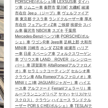
PORSCHE(ポルシェ)車
LEXSUS車
ダイハ
ツ車
ジムニー車
秦野市
愛川町
大磯町
綾瀬
市在住
Jeeｐ（ジープ）車
ヴェルファイア
車
東京都
テスラ車
ランドクルーザー車
厚木
市在住
フェアレディZ車
ご挨拶
挨拶分
スバ
ル車
藤沢市
NBOX車
スズキ
千葉県
Mercedes-Benz(ベンツ)車
PORSCHE(ポル
シェ）車
ワゴンR車
Jeep車
足柄上郡
大和市
MINI車
川崎市
ホンダ
Z32車
綾瀬市
ハリア
ー車
日産
スペーシア車
フォルクスワーゲン
車
プリウス車
LAND ROVER（レンジロー
バー）車
謹賀新年
AlfaRomeo(アルファロメ
オ）車
セラミックコーティング
セルシオ車
クラウン車
Alfa Romeo(アルファロメオ）車
MINI(ミニ)車
JAGUAR(ジャガー）車
ハイエ
ース車
アルファード
Ferrari(フェラーリ）車
ルーフランニングリペア
ヤマハ
ヤリス(ヤリ
スクロス）
クラウン
ハイエース
ランドクル
ーザー
PORＳＣHE(ポルシェ）車
TESLA(テ