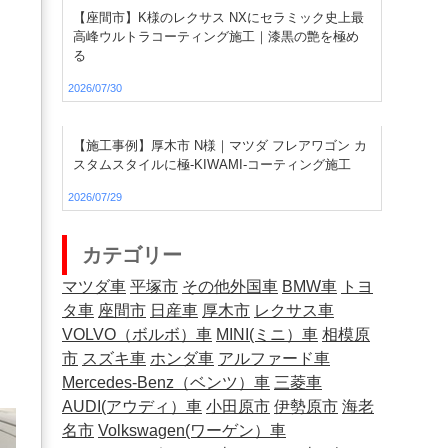
【座間市】K様のレクサス NXにセラミック史上最
高峰ウルトラコーティング施工｜漆黒の艶を極め
る
2026/07/30
【施工事例】厚木市 N様｜マツダ フレアワゴン カ
スタムスタイルに極-KIWAMI-コーティング施工
2026/07/29
カテゴリー
マツダ車
平塚市
その他外国車
BMW車
トヨ
タ車
座間市
日産車
厚木市
レクサス車
VOLVO（ボルボ）車
MINI(ミニ）車
相模原
市
スズキ車
ホンダ車
アルファード車
Mercedes-Benz（ベンツ）車
三菱車
AUDI(アウディ）車
小田原市
伊勢原市
海老
名市
Volkswagen(ワーゲン）車