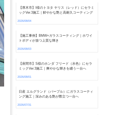
【厚木市】I様のトヨタ ヤリス（レッド）にセラミ
ックVer.3施工｜鮮やかな艶と高耐久コーティング
2026/08/04
【施工事例】BMW×ガラスコーティング｜ホワイ
トボディが放つ上質な輝き
2026/08/03
【座間市】S様のホンダ フリード（水色）にセラ
ミックVer.3施工｜爽やかな輝きを纏う一台へ
2026/08/01
日産 エルグランド（パープル）にガラスコーティ
ング施工｜深みのある艶が際立つ一台へ
2026/07/31