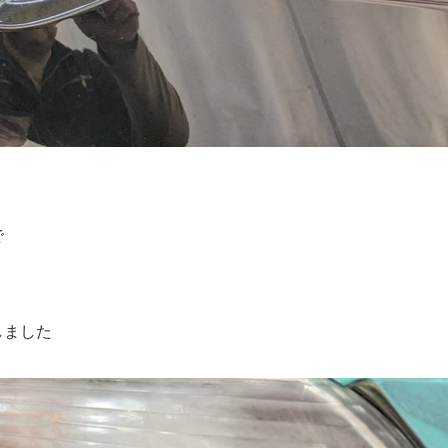
】
。
で
しました