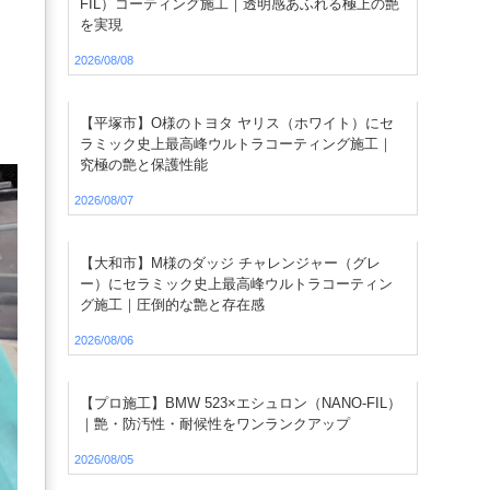
FIL）コーティング施工｜透明感あふれる極上の艶
を実現
2026/08/08
【平塚市】O様のトヨタ ヤリス（ホワイト）にセ
ラミック史上最高峰ウルトラコーティング施工｜
究極の艶と保護性能
2026/08/07
【大和市】M様のダッジ チャレンジャー（グレ
ー）にセラミック史上最高峰ウルトラコーティン
グ施工｜圧倒的な艶と存在感
2026/08/06
【プロ施工】BMW 523×エシュロン（NANO-FIL）
｜艶・防汚性・耐候性をワンランクアップ
2026/08/05