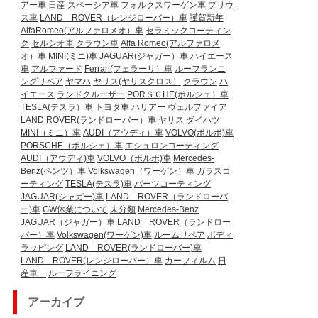
アー車
日産
スペーシア車
フォルクスワーゲン車
プリウ
ス車
LAND ROVER（レンジローバー）車
謹賀新年
AlfaRomeo(アルファロメオ）車
セラミックコーティン
グ
セルシオ車
クラウン車
Alfa Romeo(アルファロメ
オ）車
MINI(ミニ)車
JAGUAR(ジャガー）車
ハイエース
車
アルファード
Ferrari(フェラーリ）車
ルーフランニ
ングリペア
ヤマハ
ヤリス(ヤリスクロス）
クラウン
ハ
イエース
ランドクルーザー
PORＳＣHE(ポルシェ）車
TESLA(テスラ）車
トヨタ車
ハリアー
ヴェルファイア
LAND ROVER(ランドローバー）車
ヤリス
ダイハツ
MINI（ミニ）車
AUDI（アウディ）車
VOLVO(ボルボ)車
PORSCHE（ポルシェ）車
エシュロンコーティング
AUDI（アウディ)車
VOLVO（ボルボ)車
Mercedes-
Benz(ベンツ）車
Volkswagen（ワーゲン）車
ガラスコ
ーティング
TESLA(テスラ)車
パーツコーティング
JAGUAR(ジャガー)車
LAND ROVER（ランドローバ
ー)車
GW休業について
未分類
Mercedes-Benz
JAGUAR（ジャガー）車
LAND ROVER（ランドロー
バー）車
Volkswagen(ワーゲン)車
ルームリペア
ボディ
ラッピング
LAND ROVER(ランドローバー)車
LAND ROVER(レンジローバー）車
カーフィルム
日
産車
ルーフライニング
アーカイブ