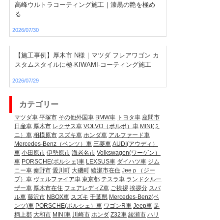
高峰ウルトラコーティング施工｜漆黒の艶を極め
る
2026/07/30
【施工事例】厚木市 N様｜マツダ フレアワゴン カ
スタムスタイルに極-KIWAMI-コーティング施工
2026/07/29
カテゴリー
マツダ車
平塚市
その他外国車
BMW車
トヨタ車
座間市
日産車
厚木市
レクサス車
VOLVO（ボルボ）車
MINI(ミ
ニ）車
相模原市
スズキ車
ホンダ車
アルファード車
Mercedes-Benz（ベンツ）車
三菱車
AUDI(アウディ）
車
小田原市
伊勢原市
海老名市
Volkswagen(ワーゲン）
車
PORSCHE(ポルシェ)車
LEXSUS車
ダイハツ車
ジム
ニー車
秦野市
愛川町
大磯町
綾瀬市在住
Jeeｐ（ジー
プ）車
ヴェルファイア車
東京都
テスラ車
ランドクルー
ザー車
厚木市在住
フェアレディZ車
ご挨拶
挨拶分
スバ
ル車
藤沢市
NBOX車
スズキ
千葉県
Mercedes-Benz(ベ
ンツ)車
PORSCHE(ポルシェ）車
ワゴンR車
Jeep車
足
柄上郡
大和市
MINI車
川崎市
ホンダ
Z32車
綾瀬市
ハリ