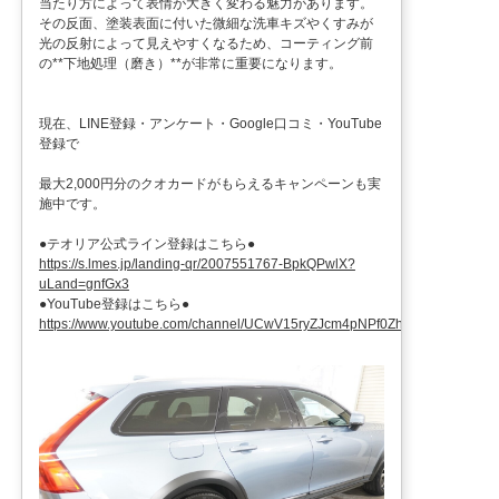
当たり方によって表情が大きく変わる魅力があります。
その反面、塗装表面に付いた微細な洗車キズやくすみが
光の反射によって見えやすくなるため、コーティング前
の**下地処理（磨き）**が非常に重要になります。
現在、LINE登録・アンケート・Google口コミ・YouTube
登録で
最大2,000円分のクオカードがもらえるキャンペーンも実
施中です。
●テオリア公式ライン登録はこちら●
https://s.lmes.jp/landing-qr/2007551767-BpkQPwlX?
uLand=gnfGx3
●YouTube登録はこちら●
https://www.youtube.com/channel/UCwV15ryZJcm4pNPf0ZhXu9g