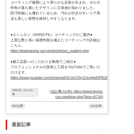
コーティング被膜により滑らかな反射が生まれ、ボルボ
特有の落ち着いたデザインに立体感が加わりました。
防汚性能にも優れているため、汚れが付きやすいリア周
辺も美しい状態を維持しやすくなります。
●エシュロン（NANO-FIL）コーティングのご案内●
上質な艶と高い保護性能を備えたコーティングの詳細は
こちら。
https://www.teoria-car.com/echelom_coating.php
●施工品質へのこだわりを動画でご紹介●
プロフェッショナルの技術と工程をYouTubeでご覧いた
だけます。
https://www.youtube.com/channel/UCwV15ryZJcm4pNPf0ZhXu9g
VOLVO（ボルボ）
(
当記事のURL https://www.teoria-
車
car.com/blog.php?bno=8730
)
前の記事
次の記事
最新記事