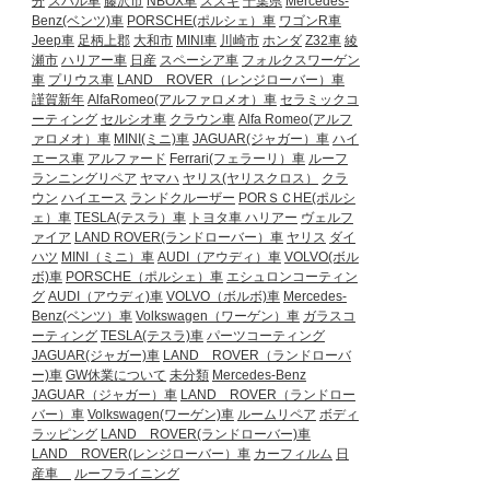
分
スバル車
藤沢市
NBOX車
スズキ
千葉県
Mercedes-
Benz(ベンツ)車
PORSCHE(ポルシェ）車
ワゴンR車
Jeep車
足柄上郡
大和市
MINI車
川崎市
ホンダ
Z32車
綾
瀬市
ハリアー車
日産
スペーシア車
フォルクスワーゲン
車
プリウス車
LAND ROVER（レンジローバー）車
謹賀新年
AlfaRomeo(アルファロメオ）車
セラミックコ
ーティング
セルシオ車
クラウン車
Alfa Romeo(アルフ
ァロメオ）車
MINI(ミニ)車
JAGUAR(ジャガー）車
ハイ
エース車
アルファード
Ferrari(フェラーリ）車
ルーフ
ランニングリペア
ヤマハ
ヤリス(ヤリスクロス）
クラ
ウン
ハイエース
ランドクルーザー
PORＳＣHE(ポルシ
ェ）車
TESLA(テスラ）車
トヨタ車
ハリアー
ヴェルフ
ァイア
LAND ROVER(ランドローバー）車
ヤリス
ダイ
ハツ
MINI（ミニ）車
AUDI（アウディ）車
VOLVO(ボル
ボ)車
PORSCHE（ポルシェ）車
エシュロンコーティン
グ
AUDI（アウディ)車
VOLVO（ボルボ)車
Mercedes-
Benz(ベンツ）車
Volkswagen（ワーゲン）車
ガラスコ
ーティング
TESLA(テスラ)車
パーツコーティング
JAGUAR(ジャガー)車
LAND ROVER（ランドローバ
ー)車
GW休業について
未分類
Mercedes-Benz
JAGUAR（ジャガー）車
LAND ROVER（ランドロー
バー）車
Volkswagen(ワーゲン)車
ルームリペア
ボディ
ラッピング
LAND ROVER(ランドローバー)車
LAND ROVER(レンジローバー）車
カーフィルム
日
産車
ルーフライニング