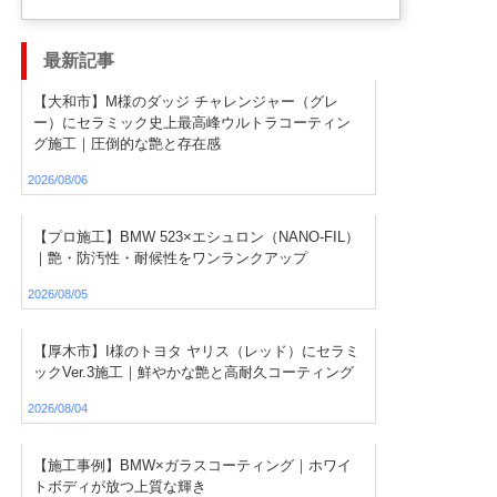
最新記事
【大和市】M様のダッジ チャレンジャー（グレ
ー）にセラミック史上最高峰ウルトラコーティン
グ施工｜圧倒的な艶と存在感
2026/08/06
【プロ施工】BMW 523×エシュロン（NANO-FIL）
｜艶・防汚性・耐候性をワンランクアップ
2026/08/05
【厚木市】I様のトヨタ ヤリス（レッド）にセラミ
ックVer.3施工｜鮮やかな艶と高耐久コーティング
2026/08/04
【施工事例】BMW×ガラスコーティング｜ホワイ
トボディが放つ上質な輝き