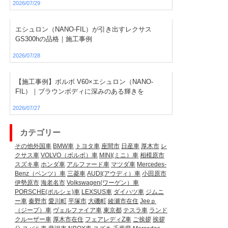
2026/07/29
エシュロン（NANO-FIL）が引き出すレクサス
GS300hの品格｜施工事例
2026/07/28
【施工事例】ボルボ V60×エシュロン（NANO-
FIL）｜ブラウンボディに深みのある輝きを
2026/07/27
カテゴリー
その他外国車
BMW車
トヨタ車
座間市
日産車
厚木市
レ
クサス車
VOLVO（ボルボ）車
MINI(ミニ）車
相模原市
スズキ車
ホンダ車
アルファード車
マツダ車
Mercedes-
Benz（ベンツ）車
三菱車
AUDI(アウディ）車
小田原市
伊勢原市
海老名市
Volkswagen(ワーゲン）車
PORSCHE(ポルシェ)車
LEXSUS車
ダイハツ車
ジムニ
ー車
秦野市
愛川町
平塚市
大磯町
綾瀬市在住
Jeeｐ
（ジープ）車
ヴェルファイア車
東京都
テスラ車
ランド
クルーザー車
厚木市在住
フェアレディZ車
ご挨拶
挨拶