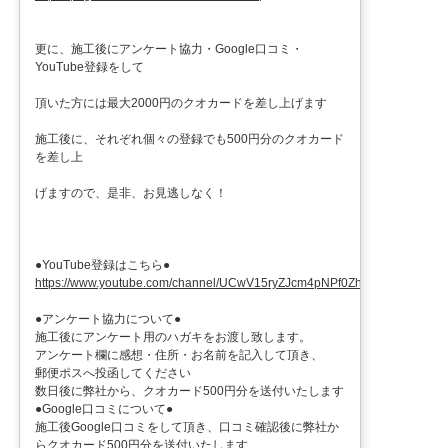
更に、施工後にアンケート協力・Google口コミ・
YouTube登録をして
頂いた方には最大2000円のクオカードを差し上げます
施工後に、それぞれ個々の登録でも500円分のクオカード
を差し上
げますので、是非、お見逃しなく！
●YouTube登録はこちら●
https://www.youtube.com/channel/UCwV15ryZJcm4pNPf0ZhXu9g
●アンケート協力について●
施工後にアンケート用のハガキをお渡し致します。
アンケート欄に感想・住所・お名前を記入して頂き、
郵便ポスへ投函してください
数日後に弊社から、クオカード500円分を送付いたします
●Google口コミについて●
施工後Google口コミをして頂き、口コミ確認後に弊社か
らクオカード500円分を送付いたします