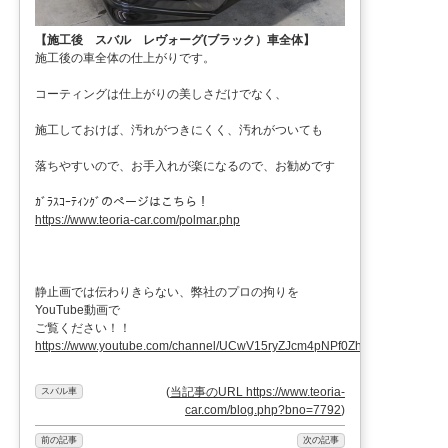
【施工後 スバル レヴォーグ(ブラック）車全体】
施工後の車全体の仕上がりです。
コーティングは仕上がりの美しさだけでなく、
施工しておけば、汚れがつきにくく、汚れがついても
落ちやすいので、お手入れが楽になるので、お勧めです
ｶﾞﾗｽｺｰﾃｨﾝｸﾞのページはこちら！
https://www.teoria-car.com/polmar.php
静止画では伝わりきらない、弊社のプロの拘りを
YouTube動画で
ご覧ください！！
https://www.youtube.com/channel/UCwV15ryZJcm4pNPf0ZhXu9g
(
当記事のURL https://www.teoria-
スバル車
car.com/blog.php?bno=7792
)
前の記事
次の記事