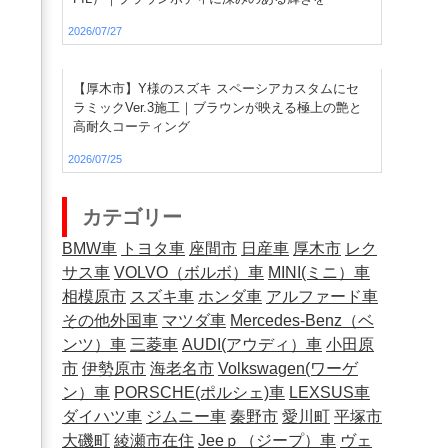
2026/07/27
【厚木市】Y様のスズキ スペーシアカスタムにセ
ラミックVer.3施工｜ブラウンが映える極上の艶と
高耐久コーティング
2026/07/25
カテゴリー
BMW車
トヨタ車
座間市
日産車
厚木市
レク
サス車
VOLVO（ボルボ）車
MINI(ミニ）車
相模原市
スズキ車
ホンダ車
アルファード車
その他外国車
マツダ車
Mercedes-Benz（ベ
ンツ）車
三菱車
AUDI(アウディ）車
小田原
市
伊勢原市
海老名市
Volkswagen(ワーゲ
ン）車
PORSCHE(ポルシェ)車
LEXSUS車
ダイハツ車
ジムニー車
秦野市
愛川町
平塚市
大磯町
綾瀬市在住
Jeeｐ（ジープ）車
ヴェ