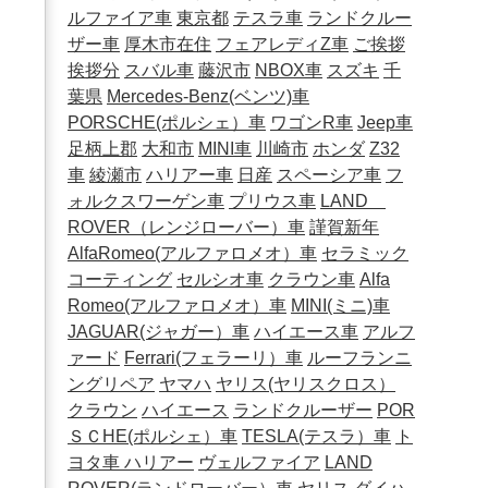
ルファイア車
東京都
テスラ車
ランドクルー
ザー車
厚木市在住
フェアレディZ車
ご挨拶
挨拶分
スバル車
藤沢市
NBOX車
スズキ
千
葉県
Mercedes-Benz(ベンツ)車
PORSCHE(ポルシェ）車
ワゴンR車
Jeep車
足柄上郡
大和市
MINI車
川崎市
ホンダ
Z32
車
綾瀬市
ハリアー車
日産
スペーシア車
フ
ォルクスワーゲン車
プリウス車
LAND
ROVER（レンジローバー）車
謹賀新年
AlfaRomeo(アルファロメオ）車
セラミック
コーティング
セルシオ車
クラウン車
Alfa
Romeo(アルファロメオ）車
MINI(ミニ)車
JAGUAR(ジャガー）車
ハイエース車
アルフ
ァード
Ferrari(フェラーリ）車
ルーフランニ
ングリペア
ヤマハ
ヤリス(ヤリスクロス）
クラウン
ハイエース
ランドクルーザー
POR
ＳＣHE(ポルシェ）車
TESLA(テスラ）車
ト
ヨタ車
ハリアー
ヴェルファイア
LAND