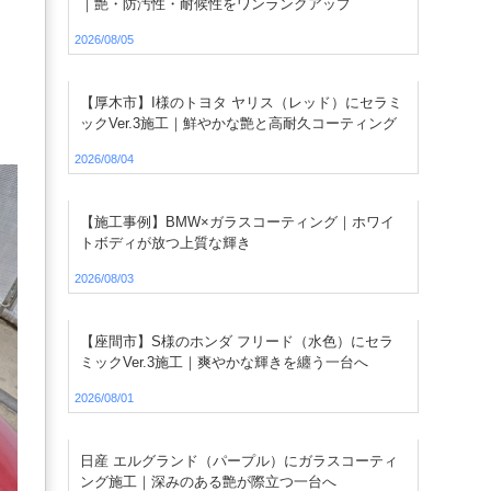
｜艶・防汚性・耐候性をワンランクアップ
2026/08/05
【厚木市】I様のトヨタ ヤリス（レッド）にセラミ
ックVer.3施工｜鮮やかな艶と高耐久コーティング
2026/08/04
【施工事例】BMW×ガラスコーティング｜ホワイ
トボディが放つ上質な輝き
2026/08/03
【座間市】S様のホンダ フリード（水色）にセラ
ミックVer.3施工｜爽やかな輝きを纏う一台へ
2026/08/01
日産 エルグランド（パープル）にガラスコーティ
ング施工｜深みのある艶が際立つ一台へ