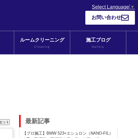
Select Language
▼
お問い合わせ
ルームクリーニング
施工ブログ
Cleaning
Gallery
最新記事
【プロ施工】BMW 523×エシュロン（NANO-FIL）