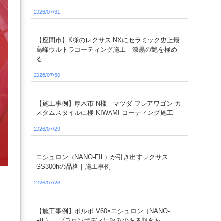
2026/07/31
【座間市】K様のレクサス NXにセラミック史上最
高峰ウルトラコーティング施工｜漆黒の艶を極め
る
2026/07/30
【施工事例】厚木市 N様｜マツダ フレアワゴン カ
スタムスタイルに極-KIWAMI-コーティング施工
2026/07/29
エシュロン（NANO-FIL）が引き出すレクサス
GS300hの品格｜施工事例
2026/07/28
【施工事例】ボルボ V60×エシュロン（NANO-
FIL）｜ブラウンボディに深みのある輝きを