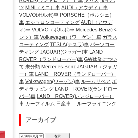
ROVER(ランドローバー）車
ヤリス
ダイハ
ツ
MINI（ミニ）車
AUDI（アウディ）車
VOLVO(ボルボ)車
PORSCHE（ポルシェ）
車
エシュロンコーティング
AUDI（アウデ
ィ)車
VOLVO（ボルボ)車
Mercedes-Benz(ベ
ンツ）車
Volkswagen（ワーゲン）車
ガラス
コーティング
TESLA(テスラ)車
パーツコー
ティング
JAGUAR(ジャガー)車
LAND
ROVER（ランドローバー)車
GW休業につい
て
未分類
Mercedes-Benz
JAGUAR（ジャガ
ー）車
LAND ROVER（ランドローバー）
車
Volkswagen(ワーゲン)車
ルームリペア
ボ
ディラッピング
LAND ROVER(ランドロー
バー)車
LAND ROVER(レンジローバー）
車
カーフィルム
日産車
ルーフライニング
アーカイブ