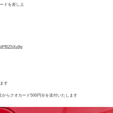
カードを差し上
pNPf0ZhXu9g
、
します
弊社からクオカード500円分を送付いたします