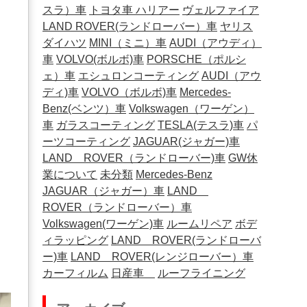
スラ）車
トヨタ車
ハリアー
ヴェルファイア
LAND ROVER(ランドローバー）車
ヤリス
ダイハツ
MINI（ミニ）車
AUDI（アウディ）
車
VOLVO(ボルボ)車
PORSCHE（ポルシ
ェ）車
エシュロンコーティング
AUDI（アウ
ディ)車
VOLVO（ボルボ)車
Mercedes-
Benz(ベンツ）車
Volkswagen（ワーゲン）
車
ガラスコーティング
TESLA(テスラ)車
パ
ーツコーティング
JAGUAR(ジャガー)車
LAND ROVER（ランドローバー)車
GW休
業について
未分類
Mercedes-Benz
JAGUAR（ジャガー）車
LAND
ROVER（ランドローバー）車
Volkswagen(ワーゲン)車
ルームリペア
ボデ
ィラッピング
LAND ROVER(ランドローバ
ー)車
LAND ROVER(レンジローバー）車
カーフィルム
日産車
ルーフライニング