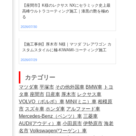
【座間市】K様のレクサス NXにセラミック史上最
高峰ウルトラコーティング施工｜漆黒の艶を極め
る
2026/07/30
【施工事例】厚木市 N様｜マツダ フレアワゴン カ
スタムスタイルに極-KIWAMI-コーティング施工
2026/07/29
カテゴリー
マツダ車
平塚市
その他外国車
BMW車
トヨ
タ車
座間市
日産車
厚木市
レクサス車
VOLVO（ボルボ）車
MINI(ミニ）車
相模原
市
スズキ車
ホンダ車
アルファード車
Mercedes-Benz（ベンツ）車
三菱車
AUDI(アウディ）車
小田原市
伊勢原市
海老
名市
Volkswagen(ワーゲン）車