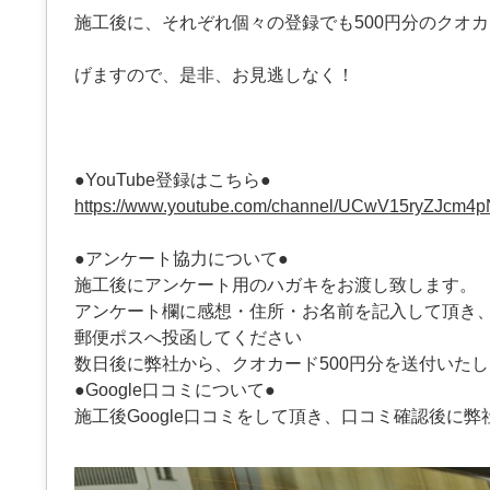
施工後に、それぞれ個々の登録でも500円分のクオ
げますので、是非、お見逃しなく！
●YouTube登録はこちら●
https://www.youtube.com/channel/UCwV15ryZJcm4
●アンケート協力について●
施工後にアンケート用のハガキをお渡し致します。
アンケート欄に感想・住所・お名前を記入して頂き
郵便ポスへ投函してください
数日後に弊社から、クオカード500円分を送付いた
●Google口コミについて●
施工後Google口コミをして頂き、口コミ確認後に