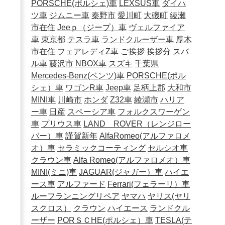
PORSCHE(ポルシェ)車
LEXSUS車
ダイハ
ツ車
ジムニー車
秦野市
愛川町
大磯町
綾瀬
市在住
Jeeｐ（ジープ）車
ヴェルファイア
車
東京都
テスラ車
ランドクルーザー車
厚木
市在住
フェアレディZ車
ご挨拶
挨拶分
スバ
ル車
藤沢市
NBOX車
スズキ
千葉県
Mercedes-Benz(ベンツ)車
PORSCHE(ポル
シェ）車
ワゴンR車
Jeep車
足柄上郡
大和市
MINI車
川崎市
ホンダ
Z32車
綾瀬市
ハリア
ー車
日産
スペーシア車
フォルクスワーゲン
車
プリウス車
LAND ROVER（レンジロー
バー）車
謹賀新年
AlfaRomeo(アルファロメ
オ）車
セラミックコーティング
セルシオ車
クラウン車
Alfa Romeo(アルファロメオ）車
MINI(ミニ)車
JAGUAR(ジャガー）車
ハイエ
ース車
アルファード
Ferrari(フェラーリ）車
ルーフランニングリペア
ヤマハ
ヤリス(ヤリ
スクロス）
クラウン
ハイエース
ランドクル
ーザー
PORＳＣHE(ポルシェ）車
TESLA(テ