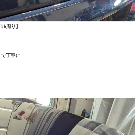
ﾚﾑ周り】
まで丁寧に