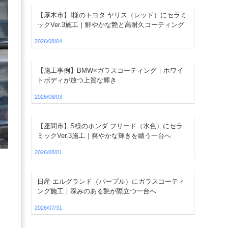
【厚木市】I様のトヨタ ヤリス（レッド）にセラミ
ックVer.3施工｜鮮やかな艶と高耐久コーティング
2026/08/04
【施工事例】BMW×ガラスコーティング｜ホワイ
トボディが放つ上質な輝き
2026/08/03
【座間市】S様のホンダ フリード（水色）にセラ
ミックVer.3施工｜爽やかな輝きを纏う一台へ
2026/08/01
日産 エルグランド（パープル）にガラスコーティ
ング施工｜深みのある艶が際立つ一台へ
2026/07/31