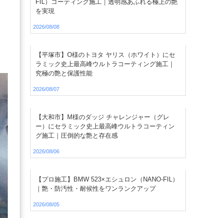
FIL）コーティング施工｜透明感あふれる極上の艶
を実現
2026/08/08
【平塚市】O様のトヨタ ヤリス（ホワイト）にセ
ラミック史上最高峰ウルトラコーティング施工｜
究極の艶と保護性能
2026/08/07
【大和市】M様のダッジ チャレンジャー（グレ
ー）にセラミック史上最高峰ウルトラコーティン
グ施工｜圧倒的な艶と存在感
2026/08/06
【プロ施工】BMW 523×エシュロン（NANO-FIL）
｜艶・防汚性・耐候性をワンランクアップ
2026/08/05