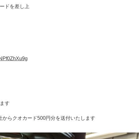
カードを差し上
pNPf0ZhXu9g
、
します
弊社からクオカード500円分を送付いたします