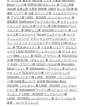
分
スバル車
藤沢市
NBOX車
スズキ
千葉県
Mercedes-
Benz(ベンツ)車
PORSCHE(ポルシェ）車
ワゴンR車
Jeep車
足柄上郡
大和市
MINI車
川崎市
ホンダ
Z32車
綾
瀬市
ハリアー車
日産
スペーシア車
フォルクスワーゲン
車
プリウス車
LAND ROVER（レンジローバー）車
謹賀新年
AlfaRomeo(アルファロメオ）車
セラミックコ
ーティング
セルシオ車
クラウン車
Alfa Romeo(アルフ
ァロメオ）車
MINI(ミニ)車
JAGUAR(ジャガー）車
ハイ
エース車
アルファード
Ferrari(フェラーリ）車
ルーフ
ランニングリペア
ヤマハ
ヤリス(ヤリスクロス）
クラ
ウン
ハイエース
ランドクルーザー
PORＳＣHE(ポルシ
ェ）車
TESLA(テスラ）車
トヨタ車
ハリアー
ヴェルフ
ァイア
LAND ROVER(ランドローバー）車
ヤリス
ダイ
ハツ
MINI（ミニ）車
AUDI（アウディ）車
VOLVO(ボル
ボ)車
PORSCHE（ポルシェ）車
エシュロンコーティン
グ
AUDI（アウディ)車
VOLVO（ボルボ)車
Mercedes-
Benz(ベンツ）車
Volkswagen（ワーゲン）車
ガラスコ
ーティング
TESLA(テスラ)車
パーツコーティング
JAGUAR(ジャガー)車
LAND ROVER（ランドローバ
ー)車
GW休業について
未分類
Mercedes-Benz
JAGUAR（ジャガー）車
LAND ROVER（ランドロー
バー）車
Volkswagen(ワーゲン)車
ルームリペア
ボディ
ラッピング
LAND ROVER(ランドローバー)車
LAND ROVER(レンジローバー）車
カーフィルム
日
産車
ルーフライニング