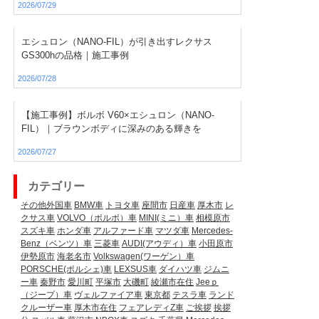
2026/07/29
エシュロン（NANO-FIL）が引き出すレクサス
GS300hの品格｜施工事例
2026/07/28
【施工事例】ボルボ V60×エシュロン（NANO-
FIL）｜ブラウンボディに深みのある輝きを
2026/07/27
カテゴリー
その他外国車
BMW車
トヨタ車
座間市
日産車
厚木市
レ
クサス車
VOLVO（ボルボ）車
MINI(ミニ）車
相模原市
スズキ車
ホンダ車
アルファード車
マツダ車
Mercedes-
Benz（ベンツ）車
三菱車
AUDI(アウディ）車
小田原市
伊勢原市
海老名市
Volkswagen(ワーゲン）車
PORSCHE(ポルシェ)車
LEXSUS車
ダイハツ車
ジムニ
ー車
秦野市
愛川町
平塚市
大磯町
綾瀬市在住
Jeeｐ
（ジープ）車
ヴェルファイア車
東京都
テスラ車
ランド
クルーザー車
厚木市在住
フェアレディZ車
ご挨拶
挨拶