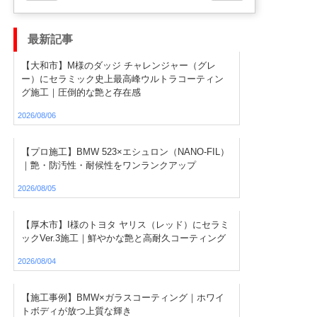
最新記事
【大和市】M様のダッジ チャレンジャー（グレ
ー）にセラミック史上最高峰ウルトラコーティン
グ施工｜圧倒的な艶と存在感
2026/08/06
【プロ施工】BMW 523×エシュロン（NANO-FIL）
｜艶・防汚性・耐候性をワンランクアップ
2026/08/05
【厚木市】I様のトヨタ ヤリス（レッド）にセラミ
ックVer.3施工｜鮮やかな艶と高耐久コーティング
2026/08/04
【施工事例】BMW×ガラスコーティング｜ホワイ
トボディが放つ上質な輝き