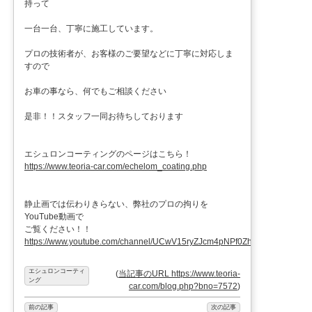
持って
一台一台、丁寧に施工しています。
プロの技術者が、お客様のご要望などに丁寧に対応しま
すので
お車の事なら、何でもご相談ください
是非！！スタッフ一同お待ちしております
エシュロンコーティングのページはこちら！
https://www.teoria-car.com/echelom_coating.php
静止画では伝わりきらない、弊社のプロの拘りを
YouTube動画で
ご覧ください！！
https://www.youtube.com/channel/UCwV15ryZJcm4pNPf0ZhXu9g
エシュロンコーティ
(
当記事のURL https://www.teoria-
ング
car.com/blog.php?bno=7572
)
前の記事
次の記事