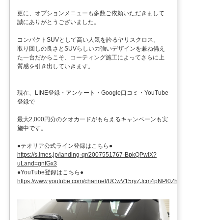
更に、オプションメニューも多数ご依頼いただきまして
誠にありがとうございました。
コンパクトSUVとして高い人気を誇るヤリスクロス。
取り回しの良さとSUVらしい力強いデザインを兼ね備え
た一台だからこそ、コーティング施工によってさらに上
質感を引き出していきます。
現在、LINE登録・アンケート・Google口コミ・YouTube
登録で
最大2,000円分のクオカードがもらえるキャンペーンも実
施中です。
●テオリア公式ライン登録はこちら●
https://s.lmes.jp/landing-qr/2007551767-BpkQPwlX?
uLand=gnfGx3
●YouTube登録はこちら●
https://www.youtube.com/channel/UCwV15ryZJcm4pNPf0ZhXu9g