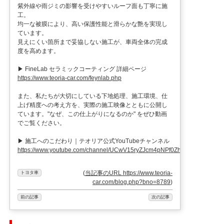
紫外線や雨ジミの影響を受けやすいルーフ面も丁寧に施
工。
均一な被膜により、高い保護性能と滑らかな艶を実現し
ています。
見えにくい箇所まで妥協しない施工が、車両全体の完成
度を高めます。
▶ FineLab セラミックコーティング 詳細ページ
https://www.teoria-car.com/feynlab.php
また、私たちが大切にしている下地処理、施工環境、仕
上げ精度への考え方を、実際の施工映像とともに公開し
ています。"なぜ、この仕上がりになるのか" をぜひ動画
でご覧ください。
▶ 施工へのこだわり｜テオリア公式YouTubeチャンネル
https://www.youtube.com/channel/UCwV15ryZJcm4pNPf0ZhXu9g
(
当記事のURL https://www.teoria-
トヨタ車
car.com/blog.php?bno=8789
)
前の記事
次の記事