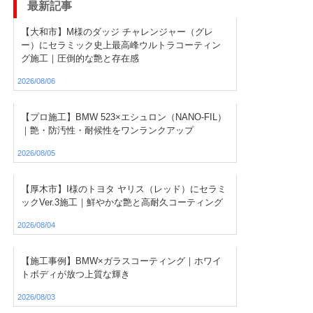
最新記事
【大和市】M様のダッジ チャレンジャー（グレ
ー）にセラミック史上最高峰ウルトラコーティン
グ施工｜圧倒的な艶と存在感
2026/08/06
【プロ施工】BMW 523×エシュロン（NANO-FIL）
｜艶・防汚性・耐候性をワンランクアップ
2026/08/05
【厚木市】I様のトヨタ ヤリス（レッド）にセラミ
ックVer.3施工｜鮮やかな艶と高耐久コーティング
2026/08/04
【施工事例】BMW×ガラスコーティング｜ホワイ
トボディが放つ上質な輝き
2026/08/03