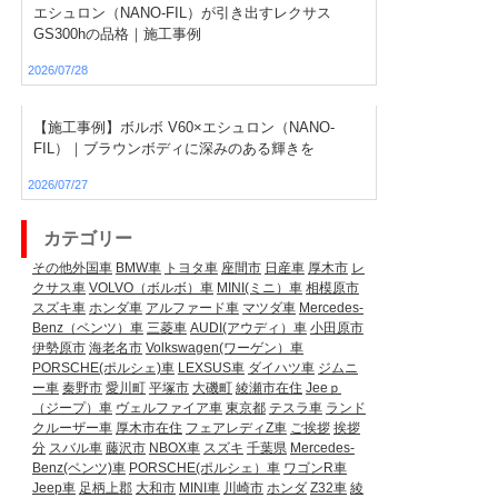
エシュロン（NANO-FIL）が引き出すレクサス
GS300hの品格｜施工事例
2026/07/28
【施工事例】ボルボ V60×エシュロン（NANO-
FIL）｜ブラウンボディに深みのある輝きを
2026/07/27
カテゴリー
その他外国車
BMW車
トヨタ車
座間市
日産車
厚木市
レ
クサス車
VOLVO（ボルボ）車
MINI(ミニ）車
相模原市
スズキ車
ホンダ車
アルファード車
マツダ車
Mercedes-
Benz（ベンツ）車
三菱車
AUDI(アウディ）車
小田原市
伊勢原市
海老名市
Volkswagen(ワーゲン）車
PORSCHE(ポルシェ)車
LEXSUS車
ダイハツ車
ジムニ
ー車
秦野市
愛川町
平塚市
大磯町
綾瀬市在住
Jeeｐ
（ジープ）車
ヴェルファイア車
東京都
テスラ車
ランド
クルーザー車
厚木市在住
フェアレディZ車
ご挨拶
挨拶
分
スバル車
藤沢市
NBOX車
スズキ
千葉県
Mercedes-
Benz(ベンツ)車
PORSCHE(ポルシェ）車
ワゴンR車
Jeep車
足柄上郡
大和市
MINI車
川崎市
ホンダ
Z32車
綾