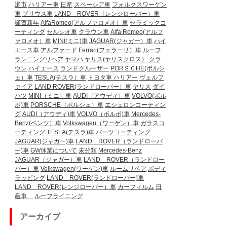
瀬市
ハリアー車
日産
スペーシア車
フォルクスワーゲン
車
プリウス車
LAND ROVER（レンジローバー）車
謹賀新年
AlfaRomeo(アルファロメオ）車
セラミックコ
ーティング
セルシオ車
クラウン車
Alfa Romeo(アルフ
ァロメオ）車
MINI(ミニ)車
JAGUAR(ジャガー）車
ハイ
エース車
アルファード
Ferrari(フェラーリ）車
ルーフ
ランニングリペア
ヤマハ
ヤリス(ヤリスクロス）
クラ
ウン
ハイエース
ランドクルーザー
PORＳＣHE(ポルシ
ェ）車
TESLA(テスラ）車
トヨタ車
ハリアー
ヴェルフ
ァイア
LAND ROVER(ランドローバー）車
ヤリス
ダイ
ハツ
MINI（ミニ）車
AUDI（アウディ）車
VOLVO(ボル
ボ)車
PORSCHE（ポルシェ）車
エシュロンコーティン
グ
AUDI（アウディ)車
VOLVO（ボルボ)車
Mercedes-
Benz(ベンツ）車
Volkswagen（ワーゲン）車
ガラスコ
ーティング
TESLA(テスラ)車
パーツコーティング
JAGUAR(ジャガー)車
LAND ROVER（ランドローバ
ー)車
GW休業について
未分類
Mercedes-Benz
JAGUAR（ジャガー）車
LAND ROVER（ランドロー
バー）車
Volkswagen(ワーゲン)車
ルームリペア
ボディ
ラッピング
LAND ROVER(ランドローバー)車
LAND ROVER(レンジローバー）車
カーフィルム
日
産車
ルーフライニング
アーカイブ