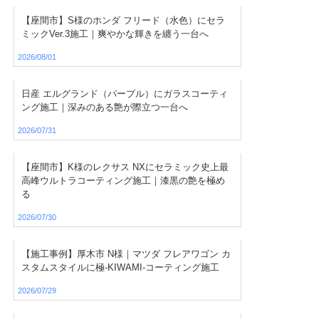
【座間市】S様のホンダ フリード（水色）にセラ
ミックVer.3施工｜爽やかな輝きを纏う一台へ
2026/08/01
日産 エルグランド（パープル）にガラスコーティ
ング施工｜深みのある艶が際立つ一台へ
2026/07/31
【座間市】K様のレクサス NXにセラミック史上最
高峰ウルトラコーティング施工｜漆黒の艶を極め
る
2026/07/30
【施工事例】厚木市 N様｜マツダ フレアワゴン カ
スタムスタイルに極-KIWAMI-コーティング施工
2026/07/29