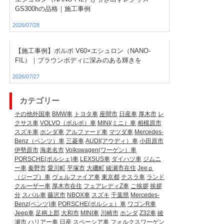
GS300hの品格｜施工事例
2026/07/28
【施工事例】ボルボ V60×エシュロン（NANO-
FIL）｜ブラウンボディに深みのある輝きを
2026/07/27
カテゴリー
その他外国車
BMW車
トヨタ車
座間市
日産車
厚木市
レ
クサス車
VOLVO（ボルボ）車
MINI(ミニ）車
相模原市
スズキ車
ホンダ車
アルファード車
マツダ車
Mercedes-
Benz（ベンツ）車
三菱車
AUDI(アウディ）車
小田原市
伊勢原市
海老名市
Volkswagen(ワーゲン）車
PORSCHE(ポルシェ)車
LEXSUS車
ダイハツ車
ジムニ
ー車
秦野市
愛川町
平塚市
大磯町
綾瀬市在住
Jeeｐ
（ジープ）車
ヴェルファイア車
東京都
テスラ車
ランド
クルーザー車
厚木市在住
フェアレディZ車
ご挨拶
挨拶
分
スバル車
藤沢市
NBOX車
スズキ
千葉県
Mercedes-
Benz(ベンツ)車
PORSCHE(ポルシェ）車
ワゴンR車
Jeep車
足柄上郡
大和市
MINI車
川崎市
ホンダ
Z32車
綾
瀬市
ハリアー車
日産
スペーシア車
フォルクスワーゲン