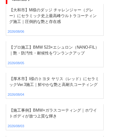
【大和市】M様のダッジ チャレンジャー（グレ
ー）にセラミック史上最高峰ウルトラコーティン
グ施工｜圧倒的な艶と存在感
2026/08/06
【プロ施工】BMW 523×エシュロン（NANO-FIL）
｜艶・防汚性・耐候性をワンランクアップ
2026/08/05
【厚木市】I様のトヨタ ヤリス（レッド）にセラミ
ックVer.3施工｜鮮やかな艶と高耐久コーティング
2026/08/04
【施工事例】BMW×ガラスコーティング｜ホワイ
トボディが放つ上質な輝き
2026/08/03