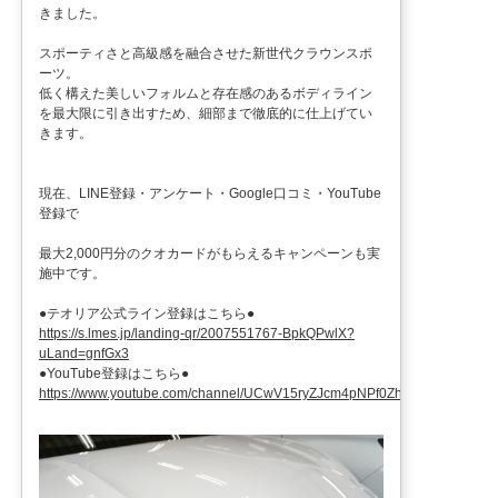
きました。
スポーティさと高級感を融合させた新世代クラウンスポ
ーツ。
低く構えた美しいフォルムと存在感のあるボディライン
を最大限に引き出すため、細部まで徹底的に仕上げてい
きます。
現在、LINE登録・アンケート・Google口コミ・YouTube
登録で
最大2,000円分のクオカードがもらえるキャンペーンも実
施中です。
●テオリア公式ライン登録はこちら●
https://s.lmes.jp/landing-qr/2007551767-BpkQPwlX?
uLand=gnfGx3
●YouTube登録はこちら●
https://www.youtube.com/channel/UCwV15ryZJcm4pNPf0ZhXu9g