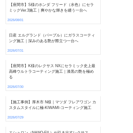
【座間市】S様のホンダ フリード（水色）にセラ
ミックVer.3施工｜爽やかな輝きを纏う一台へ
2026/08/01
日産 エルグランド（パープル）にガラスコーティ
ング施工｜深みのある艶が際立つ一台へ
2026/07/31
【座間市】K様のレクサス NXにセラミック史上最
高峰ウルトラコーティング施工｜漆黒の艶を極め
る
2026/07/30
【施工事例】厚木市 N様｜マツダ フレアワゴン カ
スタムスタイルに極-KIWAMI-コーティング施工
2026/07/29
エシュロン（NANO-FIL）が引き出すレクサス