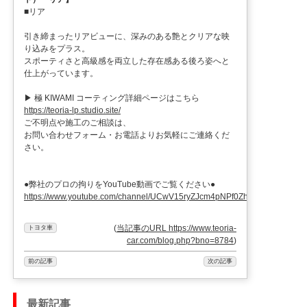
■リア
引き締まったリアビューに、深みのある艶とクリアな映
り込みをプラス。
スポーティさと高級感を両立した存在感ある後ろ姿へと
仕上がっています。
▶︎ 極 KIWAMI コーティング詳細ページはこちら
https://teoria-lp.studio.site/
ご不明点や施工のご相談は、
お問い合わせフォーム・お電話よりお気軽にご連絡くだ
さい。
●弊社のプロの拘りをYouTube動画でご覧ください●
https://www.youtube.com/channel/UCwV15ryZJcm4pNPf0ZhXu9g
(
当記事のURL https://www.teoria-
トヨタ車
car.com/blog.php?bno=8784
)
前の記事
次の記事
最新記事