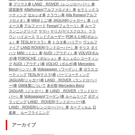
車
プリウス車
LAND ROVER（レンジローバー）車
謹賀新年
AlfaRomeo(アルファロメオ）車
セラミックコ
ーティング
セルシオ車
クラウン車
Alfa Romeo(アルフ
ァロメオ）車
MINI(ミニ)車
JAGUAR(ジャガー）車
ハイ
エース車
アルファード
Ferrari(フェラーリ）車
ルーフ
ランニングリペア
ヤマハ
ヤリス(ヤリスクロス）
クラ
ウン
ハイエース
ランドクルーザー
PORＳＣHE(ポルシ
ェ）車
TESLA(テスラ）車
トヨタ車
ハリアー
ヴェルフ
ァイア
LAND ROVER(ランドローバー）車
ヤリス
ダイ
ハツ
MINI（ミニ）車
AUDI（アウディ）車
VOLVO(ボル
ボ)車
PORSCHE（ポルシェ）車
エシュロンコーティン
グ
AUDI（アウディ)車
VOLVO（ボルボ)車
Mercedes-
Benz(ベンツ）車
Volkswagen（ワーゲン）車
ガラスコ
ーティング
TESLA(テスラ)車
パーツコーティング
JAGUAR(ジャガー)車
LAND ROVER（ランドローバ
ー)車
GW休業について
未分類
Mercedes-Benz
JAGUAR（ジャガー）車
LAND ROVER（ランドロー
バー）車
Volkswagen(ワーゲン)車
ルームリペア
ボディ
ラッピング
LAND ROVER(ランドローバー)車
LAND ROVER(レンジローバー）車
カーフィルム
日
産車
ルーフライニング
アーカイブ