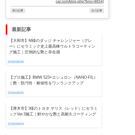
car.com/blog.php?bno=8654
)
前の記事
次の記事
最新記事
【大和市】M様のダッジ チャレンジャー（グレ
ー）にセラミック史上最高峰ウルトラコーティン
グ施工｜圧倒的な艶と存在感
2026/08/06
【プロ施工】BMW 523×エシュロン（NANO-FIL）
｜艶・防汚性・耐候性をワンランクアップ
2026/08/05
【厚木市】I様のトヨタ ヤリス（レッド）にセラミ
ックVer.3施工｜鮮やかな艶と高耐久コーティング
2026/08/04