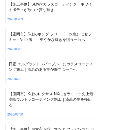
【施工事例】BMW×ガラスコーティング｜ホワイ
トボディが放つ上質な輝き
2026/08/03
【座間市】S様のホンダ フリード（水色）にセラ
ミックVer.3施工｜爽やかな輝きを纏う一台へ
2026/08/01
日産 エルグランド（パープル）にガラスコーティ
ング施工｜深みのある艶が際立つ一台へ
2026/07/31
【座間市】K様のレクサス NXにセラミック史上最
高峰ウルトラコーティング施工｜漆黒の艶を極め
る
2026/07/30
【施工事例】厚木市 N様｜マツダ フレアワゴン カ