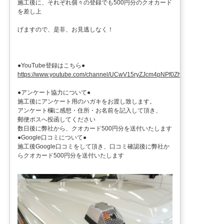
施工後に、それぞれ個々の登録でも500円分のクオカード
を差し上
げますので、是非、お見逃しなく！
●YouTube登録はこちら●
https://www.youtube.com/channel/UCwV15ryZJcm4pNPf0ZhXu9g
●アンケート協力について●
施工後にアンケート用のハガキをお渡し致します。
アンケート欄に感想・住所・お名前を記入して頂き、
郵便ポスへ投函してください
数日後に弊社から、クオカード500円分を送付いたします
●Google口コミについて●
施工後Google口コミをして頂き、口コミ確認後に弊社か
らクオカード500円分を送付いたします