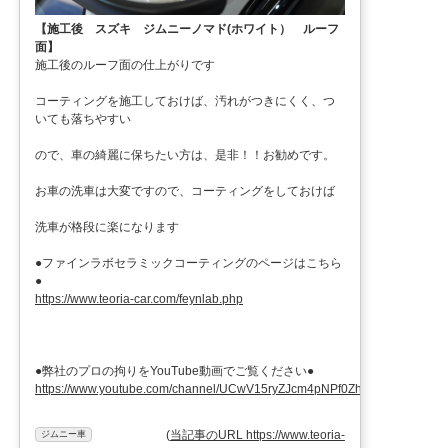
【施工後 スズキ ジムニーノマド(ホワイト） ルーフ
面】
施工後のルーフ面の仕上がりです
コーティングを施工しておけば、汚れがつきにくく、つ
いても落ちやすい
ので、車の綺麗に保ちたい方は、是非！！お勧めです。
お車の洗車は大変ですので、コーティングをしておけば
洗車が格段に楽になります
●ファインラボセラミックコーティングのページはこちら
●
https://www.teoria-car.com/feynlab.php
●弊社のプロの拘りをYouTube動画でご覧ください●
https://www.youtube.com/channel/UCwV15ryZJcm4pNPf0ZhXu9g
(
当記事のURL https://www.teoria-
ジムニー車