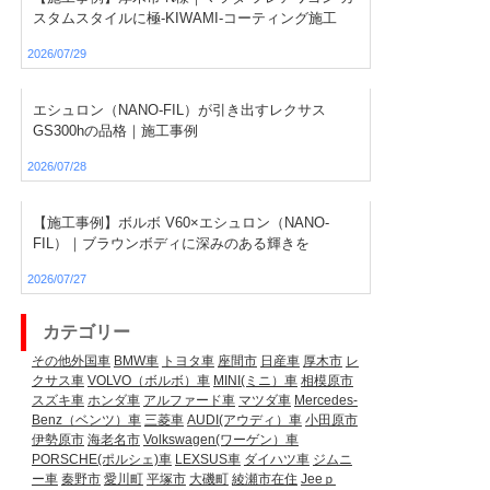
スタムスタイルに極-KIWAMI-コーティング施工
2026/07/29
エシュロン（NANO-FIL）が引き出すレクサス
GS300hの品格｜施工事例
2026/07/28
【施工事例】ボルボ V60×エシュロン（NANO-
FIL）｜ブラウンボディに深みのある輝きを
2026/07/27
カテゴリー
その他外国車
BMW車
トヨタ車
座間市
日産車
厚木市
レ
クサス車
VOLVO（ボルボ）車
MINI(ミニ）車
相模原市
スズキ車
ホンダ車
アルファード車
マツダ車
Mercedes-
Benz（ベンツ）車
三菱車
AUDI(アウディ）車
小田原市
伊勢原市
海老名市
Volkswagen(ワーゲン）車
PORSCHE(ポルシェ)車
LEXSUS車
ダイハツ車
ジムニ
ー車
秦野市
愛川町
平塚市
大磯町
綾瀬市在住
Jeeｐ