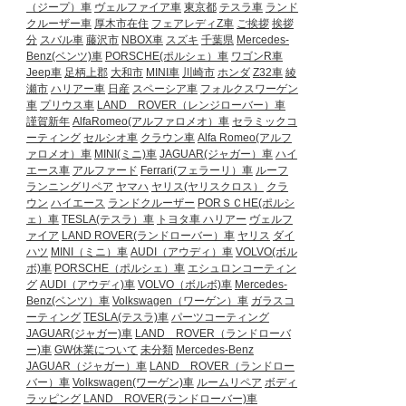
（ジープ）車
ヴェルファイア車
東京都
テスラ車
ランド
クルーザー車
厚木市在住
フェアレディZ車
ご挨拶
挨拶
分
スバル車
藤沢市
NBOX車
スズキ
千葉県
Mercedes-
Benz(ベンツ)車
PORSCHE(ポルシェ）車
ワゴンR車
Jeep車
足柄上郡
大和市
MINI車
川崎市
ホンダ
Z32車
綾
瀬市
ハリアー車
日産
スペーシア車
フォルクスワーゲン
車
プリウス車
LAND ROVER（レンジローバー）車
謹賀新年
AlfaRomeo(アルファロメオ）車
セラミックコ
ーティング
セルシオ車
クラウン車
Alfa Romeo(アルフ
ァロメオ）車
MINI(ミニ)車
JAGUAR(ジャガー）車
ハイ
エース車
アルファード
Ferrari(フェラーリ）車
ルーフ
ランニングリペア
ヤマハ
ヤリス(ヤリスクロス）
クラ
ウン
ハイエース
ランドクルーザー
PORＳＣHE(ポルシ
ェ）車
TESLA(テスラ）車
トヨタ車
ハリアー
ヴェルフ
ァイア
LAND ROVER(ランドローバー）車
ヤリス
ダイ
ハツ
MINI（ミニ）車
AUDI（アウディ）車
VOLVO(ボル
ボ)車
PORSCHE（ポルシェ）車
エシュロンコーティン
グ
AUDI（アウディ)車
VOLVO（ボルボ)車
Mercedes-
Benz(ベンツ）車
Volkswagen（ワーゲン）車
ガラスコ
ーティング
TESLA(テスラ)車
パーツコーティング
JAGUAR(ジャガー)車
LAND ROVER（ランドローバ
ー)車
GW休業について
未分類
Mercedes-Benz
JAGUAR（ジャガー）車
LAND ROVER（ランドロー
バー）車
Volkswagen(ワーゲン)車
ルームリペア
ボディ
ラッピング
LAND ROVER(ランドローバー)車