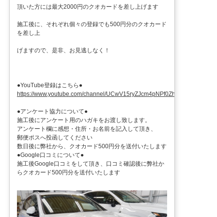
頂いた方には最大2000円のクオカードを差し上げます
施工後に、それぞれ個々の登録でも500円分のクオカード
を差し上
げますので、是非、お見逃しなく！
●YouTube登録はこちら●
https://www.youtube.com/channel/UCwV15ryZJcm4pNPf0ZhXu9g
●アンケート協力について●
施工後にアンケート用のハガキをお渡し致します。
アンケート欄に感想・住所・お名前を記入して頂き、
郵便ポスへ投函してください
数日後に弊社から、クオカード500円分を送付いたします
●Google口コミについて●
施工後Google口コミをして頂き、口コミ確認後に弊社か
らクオカード500円分を送付いたします