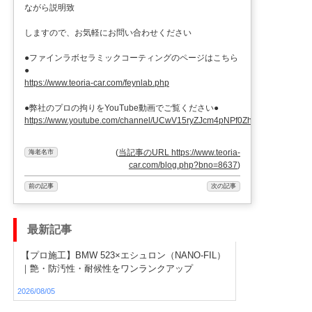
ながら説明致
しますので、お気軽にお問い合わせください
●ファインラボセラミックコーティングのページはこちら
●
https://www.teoria-car.com/feynlab.php
●弊社のプロの拘りをYouTube動画でご覧ください●
https://www.youtube.com/channel/UCwV15ryZJcm4pNPf0ZhXu9g
(
当記事のURL https://www.teoria-
海老名市
car.com/blog.php?bno=8637
)
前の記事
次の記事
最新記事
【プロ施工】BMW 523×エシュロン（NANO-FIL）
｜艶・防汚性・耐候性をワンランクアップ
2026/08/05