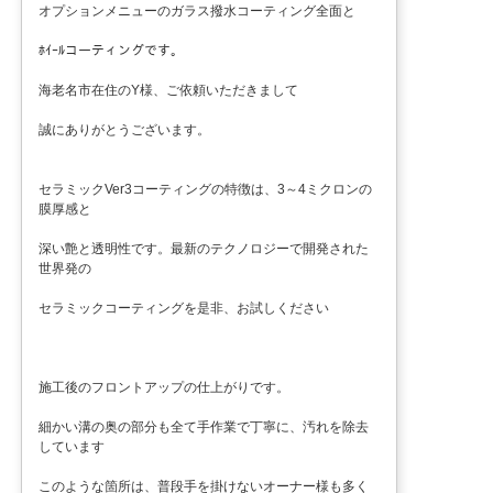
オプションメニューのガラス撥水コーティング全面と
ﾎｲｰﾙコーティングです。
海老名市在住のY様、ご依頼いただきまして
誠にありがとうございます。
セラミックVer3コーティングの特徴は、3～4ミクロンの
膜厚感と
深い艶と透明性です。最新のテクノロジーで開発された
世界発の
セラミックコーティングを是非、お試しください
施工後のフロントアップの仕上がりです。
細かい溝の奥の部分も全て手作業で丁寧に、汚れを除去
しています
このような箇所は、普段手を掛けないオーナー様も多く