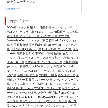
高耐久コーティング
2026/07/25
カテゴリー
BMW車
トヨタ車
座間市
日産車
厚木市
レクサス車
VOLVO（ボルボ）車
MINI(ミニ）車
相模原市
スズキ車
ホンダ車
アルファード車
その他外国車
マツダ車
Mercedes-Benz（ベンツ）車
三菱車
AUDI(アウディ）
車
小田原市
伊勢原市
海老名市
Volkswagen(ワーゲン）
車
PORSCHE(ポルシェ)車
LEXSUS車
ダイハツ車
ジム
ニー車
秦野市
愛川町
平塚市
大磯町
綾瀬市在住
Jeeｐ
（ジープ）車
ヴェルファイア車
東京都
テスラ車
ランド
クルーザー車
厚木市在住
フェアレディZ車
ご挨拶
挨拶
分
スバル車
藤沢市
NBOX車
スズキ
千葉県
Mercedes-
Benz(ベンツ)車
PORSCHE(ポルシェ）車
ワゴンR車
Jeep車
足柄上郡
大和市
MINI車
川崎市
ホンダ
Z32車
綾
瀬市
ハリアー車
日産
スペーシア車
フォルクスワーゲン
車
プリウス車
LAND ROVER（レンジローバー）車
謹賀新年
AlfaRomeo(アルファロメオ）車
セラミックコ
ーティング
セルシオ車
クラウン車
Alfa Romeo(アルフ
ァロメオ）車
MINI(ミニ)車
JAGUAR(ジャガー）車
ハイ
エース車
アルファード
Ferrari(フェラーリ）車
ルーフ
ランニングリペア
ヤマハ
ヤリス(ヤリスクロス）
クラ