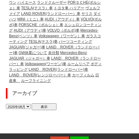
ウン
ハイエース
ランドクルーザー
PORＳＣHE(ポルシ
ェ）車
TESLA(テスラ）車
トヨタ車
ハリアー
ヴェルフ
ァイア
LAND ROVER(ランドローバー）車
ヤリス
ダイ
ハツ
MINI（ミニ）車
AUDI（アウディ）車
VOLVO(ボル
ボ)車
PORSCHE（ポルシェ）車
エシュロンコーティン
グ
AUDI（アウディ)車
VOLVO（ボルボ)車
Mercedes-
Benz(ベンツ）車
Volkswagen（ワーゲン）車
ガラスコ
ーティング
TESLA(テスラ)車
パーツコーティング
JAGUAR(ジャガー)車
LAND ROVER（ランドローバ
ー)車
GW休業について
未分類
Mercedes-Benz
JAGUAR（ジャガー）車
LAND ROVER（ランドロー
バー）車
Volkswagen(ワーゲン)車
ルームリペア
ボディ
ラッピング
LAND ROVER(ランドローバー)車
LAND ROVER(レンジローバー）車
カーフィルム
日
産車
ルーフライニング
アーカイブ