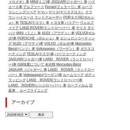
ァロメオ）車
MINI(ミニ)車
JAGUAR(ジャガー）車
ハイ
エース車
アルファード
Ferrari(フェラーリ）車
ルーフ
ランニングリペア
ヤマハ
ヤリス(ヤリスクロス）
クラ
ウン
ハイエース
ランドクルーザー
PORＳＣHE(ポルシ
ェ）車
TESLA(テスラ）車
トヨタ車
ハリアー
ヴェルフ
ァイア
LAND ROVER(ランドローバー）車
ヤリス
ダイ
ハツ
MINI（ミニ）車
AUDI（アウディ）車
VOLVO(ボル
ボ)車
PORSCHE（ポルシェ）車
エシュロンコーティン
グ
AUDI（アウディ)車
VOLVO（ボルボ)車
Mercedes-
Benz(ベンツ）車
Volkswagen（ワーゲン）車
ガラスコ
ーティング
TESLA(テスラ)車
パーツコーティング
JAGUAR(ジャガー)車
LAND ROVER（ランドローバ
ー)車
GW休業について
未分類
Mercedes-Benz
JAGUAR（ジャガー）車
LAND ROVER（ランドロー
バー）車
Volkswagen(ワーゲン)車
ルームリペア
ボディ
ラッピング
LAND ROVER(ランドローバー)車
LAND ROVER(レンジローバー）車
カーフィルム
日
産車
ルーフライニング
アーカイブ