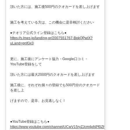
頂いた方には、施工後500円のクオカードを差し上げます
施工を考えている方は、この機会に是非検討ください
●テオリア公式ライン登録はこちら●
https://s.lmes.jp/landing-qr/2007551767-BpkQPwlX?
uLand=gnfGx3
更に、施工後にアンケート協力・Google口コミ・
YouTube登録をして
頂いた方には最大2000円のクオカードを差し上げます
施工後に、それぞれ個々の登録でも500円分のクオカード
を差し上
げますので、是非、お見逃しなく！
●YouTube登録はこちら●
https://www.youtube.com/channel/UCwV15ryZJcm4pNPf0ZhXu9g