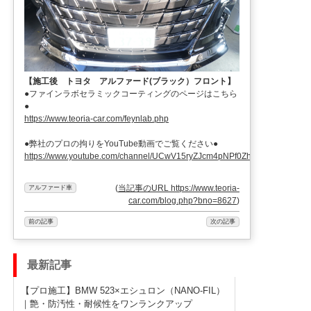
【施工後 トヨタ アルファード(ブラック）フロント】
●ファインラボセラミックコーティングのページはこちら
●
https://www.teoria-car.com/feynlab.php
●弊社のプロの拘りをYouTube動画でご覧ください●
https://www.youtube.com/channel/UCwV15ryZJcm4pNPf0ZhXu9g
(
当記事のURL https://www.teoria-
アルファード車
car.com/blog.php?bno=8627
)
前の記事
次の記事
最新記事
【プロ施工】BMW 523×エシュロン（NANO-FIL）
｜艶・防汚性・耐候性をワンランクアップ