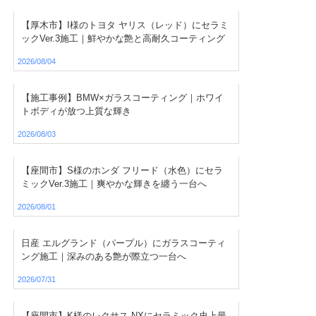
【厚木市】I様のトヨタ ヤリス（レッド）にセラミ
ックVer.3施工｜鮮やかな艶と高耐久コーティング
2026/08/04
【施工事例】BMW×ガラスコーティング｜ホワイ
トボディが放つ上質な輝き
2026/08/03
【座間市】S様のホンダ フリード（水色）にセラ
ミックVer.3施工｜爽やかな輝きを纏う一台へ
2026/08/01
日産 エルグランド（パープル）にガラスコーティ
ング施工｜深みのある艶が際立つ一台へ
2026/07/31
【座間市】K様のレクサス NXにセラミック史上最