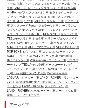
アー車
日産
スペーシア車
フォルクスワーゲン車
プリウ
ス車
LAND ROVER（レンジローバー）車
謹賀新年
AlfaRomeo(アルファロメオ）車
セラミックコーティン
グ
セルシオ車
クラウン車
Alfa Romeo(アルファロメ
オ）車
MINI(ミニ)車
JAGUAR(ジャガー）車
ハイエース
車
アルファード
Ferrari(フェラーリ）車
ルーフランニ
ングリペア
ヤマハ
ヤリス(ヤリスクロス）
クラウン
ハ
イエース
ランドクルーザー
PORＳＣHE(ポルシェ）車
TESLA(テスラ）車
トヨタ車
ハリアー
ヴェルファイア
LAND ROVER(ランドローバー）車
ヤリス
ダイハツ
MINI（ミニ）車
AUDI（アウディ）車
VOLVO(ボルボ)車
PORSCHE（ポルシェ）車
エシュロンコーティング
AUDI（アウディ)車
VOLVO（ボルボ)車
Mercedes-
Benz(ベンツ）車
Volkswagen（ワーゲン）車
ガラスコ
ーティング
TESLA(テスラ)車
パーツコーティング
JAGUAR(ジャガー)車
LAND ROVER（ランドローバ
ー)車
GW休業について
未分類
Mercedes-Benz
JAGUAR（ジャガー）車
LAND ROVER（ランドロー
バー）車
Volkswagen(ワーゲン)車
ルームリペア
ボディ
ラッピング
LAND ROVER(ランドローバー)車
LAND ROVER(レンジローバー）車
カーフィルム
日
産車
ルーフライニング
アーカイブ