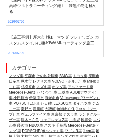
高峰ウルトラコーティング施工｜漆黒の艶を極め
る
2026/07/30
【施工事例】厚木市 N様｜マツダ フレアワゴン カ
スタムスタイルに極-KIWAMI-コーティング施工
2026/07/29
カテゴリー
マツダ車
平塚市
その他外国車
BMW車
トヨタ車
座間市
日産車
厚木市
レクサス車
VOLVO（ボルボ）車
MINI(ミ
ニ）車
相模原市
スズキ車
ホンダ車
アルファード車
Mercedes-Benz（ベンツ）車
三菱車
AUDI(アウディ）
車
小田原市
伊勢原市
海老名市
Volkswagen(ワーゲン）
車
PORSCHE(ポルシェ)車
LEXSUS車
ダイハツ車
ジム
ニー車
秦野市
愛川町
大磯町
綾瀬市在住
Jeeｐ（ジー
プ）車
ヴェルファイア車
東京都
テスラ車
ランドクルー
ザー車
厚木市在住
フェアレディZ車
ご挨拶
挨拶分
スバ
ル車
藤沢市
NBOX車
スズキ
千葉県
Mercedes-Benz(ベ
ンツ)車
PORSCHE(ポルシェ）車
ワゴンR車
Jeep車
足
柄上郡
大和市
MINI車
川崎市
ホンダ
Z32車
綾瀬市
ハリ