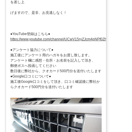
を差し上
げますので、是非、お見逃しなく！
●YouTube登録はこちら●
https://www.youtube.com/channel/UCwV15ryZJcm4pNPf0ZhXu9g
●アンケート協力について●
施工後にアンケート用のハガキをお渡し致します。
アンケート欄に感想・住所・お名前を記入して頂き、
郵便ポスへ投函してください
数日後に弊社から、クオカード500円分を送付いたします
●Google口コミについて●
施工後Google口コミをして頂き、口コミ確認後に弊社か
らクオカード500円分を送付いたします