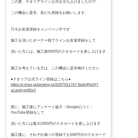
この度、テオリアライン公式を立ち上げましたので
この機会に是非、友だち登録をお願いします。
只今お友達登録キャンペーン中です
施工を頂いたオーナー様でラインお友達登録をして
頂いた方には、施工後500円のクオカードを差し上げます
施工を考えている方は、この機会に是非検討ください
●テオリア公式ライン登録はこちら●
https://s.lmes.jp/landing-qr/2007551767-BpkQPwlX?
uLand=gnfGx3
更に、施工後にアンケート協力・Google口コミ・
YouTube登録をして
頂いた方には最大2000円のクオカードを差し上げます
施工後に、それぞれ個々の登録でも500円分のクオカード