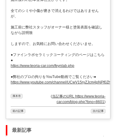
全てのシミや小傷が磨きで消えるわけではありません
が、
施工前に弊社スタッフがオーナー様と塗装表面を確認し
ながら説明致
しますので、お気軽にお問い合わせくださいませ。
●ファインラボセラミックコーティングのページはこちら
●
https://www.teoria-car.com/feynlab.php
●弊社のプロの拘りをYouTube動画でご覧ください●
https://www.youtube.com/channel/UCwV15ryZJcm4pNPf0ZhXu9g
(
当記事のURL https://www.teoria-
厚木市
car.com/blog.php?bno=8601
)
前の記事
次の記事
最新記事