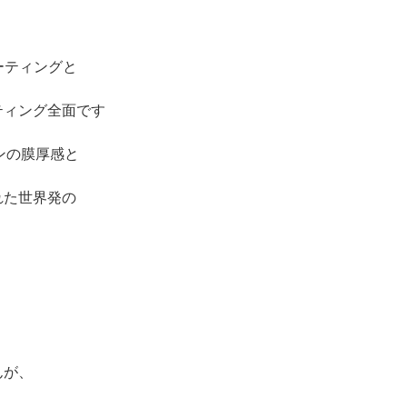
ーティングと
ティング全面です
ンの膜厚感と
れた世界発の
んが、