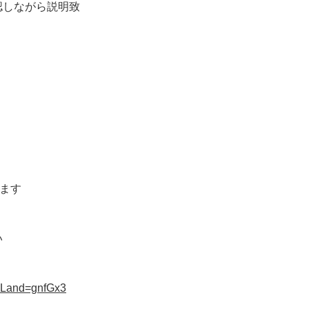
認しながら説明致
げます
い
?uLand=gnfGx3