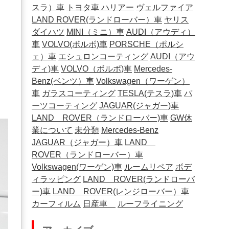
スラ）車
トヨタ車
ハリアー
ヴェルファイア
LAND ROVER(ランドローバー）車
ヤリス
ダイハツ
MINI（ミニ）車
AUDI（アウディ）
車
VOLVO(ボルボ)車
PORSCHE（ポルシ
ェ）車
エシュロンコーティング
AUDI（アウ
ディ)車
VOLVO（ボルボ)車
Mercedes-
Benz(ベンツ）車
Volkswagen（ワーゲン）
車
ガラスコーティング
TESLA(テスラ)車
パ
ーツコーティング
JAGUAR(ジャガー)車
LAND ROVER（ランドローバー)車
GW休
業について
未分類
Mercedes-Benz
JAGUAR（ジャガー）車
LAND
ROVER（ランドローバー）車
Volkswagen(ワーゲン)車
ルームリペア
ボデ
ィラッピング
LAND ROVER(ランドローバ
ー)車
LAND ROVER(レンジローバー）車
カーフィルム
日産車
ルーフライニング