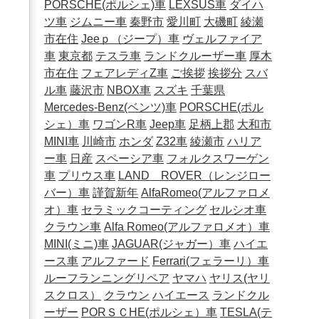
PORSCHE(ポルシェ)車
LEXSUS車
ダイハ
ツ車
ジムニー車
秦野市
愛川町
大磯町
綾瀬
市在住
Jeeｐ（ジープ）車
ヴェルファイア
車
東京都
テスラ車
ランドクルーザー車
厚木
市在住
フェアレディZ車
ご挨拶
挨拶分
スバ
ル車
藤沢市
NBOX車
スズキ
千葉県
Mercedes-Benz(ベンツ)車
PORSCHE(ポル
シェ）車
ワゴンR車
Jeep車
足柄上郡
大和市
MINI車
川崎市
ホンダ
Z32車
綾瀬市
ハリア
ー車
日産
スペーシア車
フォルクスワーゲン
車
プリウス車
LAND ROVER（レンジロー
バー）車
謹賀新年
AlfaRomeo(アルファロメ
オ）車
セラミックコーティング
セルシオ車
クラウン車
Alfa Romeo(アルファロメオ）車
MINI(ミニ)車
JAGUAR(ジャガー）車
ハイエ
ース車
アルファード
Ferrari(フェラーリ）車
ルーフランニングリペア
ヤマハ
ヤリス(ヤリ
スクロス）
クラウン
ハイエース
ランドクル
ーザー
PORＳＣHE(ポルシェ）車
TESLA(テ