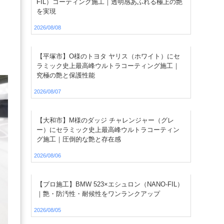
FIL）コーティング施工｜透明感あふれる極上の艶
を実現
2026/08/08
【平塚市】O様のトヨタ ヤリス（ホワイト）にセ
ラミック史上最高峰ウルトラコーティング施工｜
究極の艶と保護性能
2026/08/07
【大和市】M様のダッジ チャレンジャー（グレ
ー）にセラミック史上最高峰ウルトラコーティン
グ施工｜圧倒的な艶と存在感
2026/08/06
【プロ施工】BMW 523×エシュロン（NANO-FIL）
｜艶・防汚性・耐候性をワンランクアップ
2026/08/05