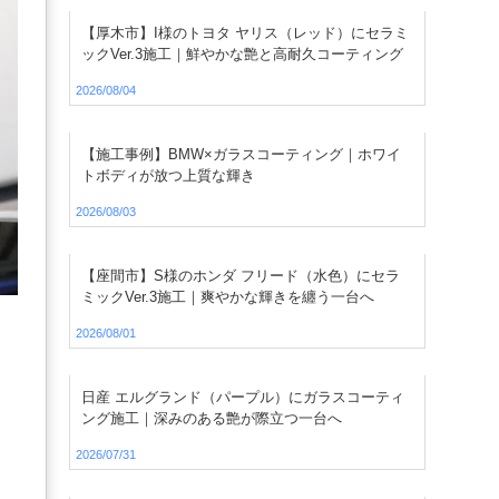
【厚木市】I様のトヨタ ヤリス（レッド）にセラミ
ックVer.3施工｜鮮やかな艶と高耐久コーティング
2026/08/04
【施工事例】BMW×ガラスコーティング｜ホワイ
トボディが放つ上質な輝き
2026/08/03
【座間市】S様のホンダ フリード（水色）にセラ
ミックVer.3施工｜爽やかな輝きを纏う一台へ
2026/08/01
日産 エルグランド（パープル）にガラスコーティ
ング施工｜深みのある艶が際立つ一台へ
2026/07/31