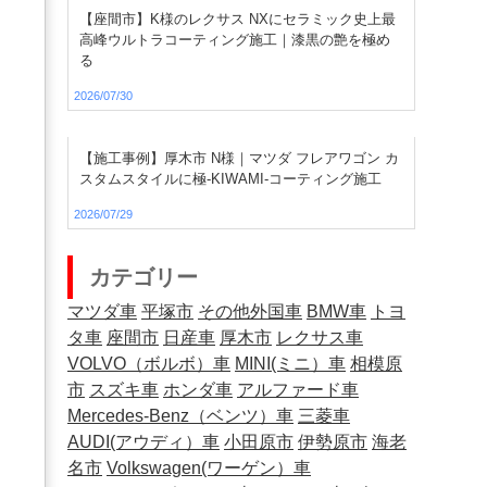
【座間市】K様のレクサス NXにセラミック史上最
高峰ウルトラコーティング施工｜漆黒の艶を極め
る
2026/07/30
【施工事例】厚木市 N様｜マツダ フレアワゴン カ
スタムスタイルに極-KIWAMI-コーティング施工
2026/07/29
カテゴリー
マツダ車
平塚市
その他外国車
BMW車
トヨ
タ車
座間市
日産車
厚木市
レクサス車
VOLVO（ボルボ）車
MINI(ミニ）車
相模原
市
スズキ車
ホンダ車
アルファード車
Mercedes-Benz（ベンツ）車
三菱車
AUDI(アウディ）車
小田原市
伊勢原市
海老
名市
Volkswagen(ワーゲン）車