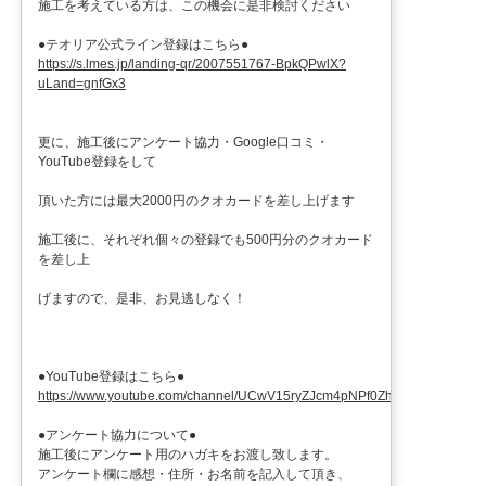
施工を考えている方は、この機会に是非検討ください
●テオリア公式ライン登録はこちら●
https://s.lmes.jp/landing-qr/2007551767-BpkQPwlX?
uLand=gnfGx3
更に、施工後にアンケート協力・Google口コミ・
YouTube登録をして
頂いた方には最大2000円のクオカードを差し上げます
施工後に、それぞれ個々の登録でも500円分のクオカード
を差し上
げますので、是非、お見逃しなく！
●YouTube登録はこちら●
https://www.youtube.com/channel/UCwV15ryZJcm4pNPf0ZhXu9g
●アンケート協力について●
施工後にアンケート用のハガキをお渡し致します。
アンケート欄に感想・住所・お名前を記入して頂き、