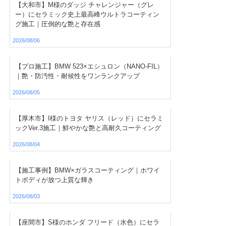
【大和市】M様のダッジ チャレンジャー（グレ
ー）にセラミック史上最高峰ウルトラコーティン
グ施工｜圧倒的な艶と存在感
2026/08/06
【プロ施工】BMW 523×エシュロン（NANO-FIL）
｜艶・防汚性・耐候性をワンランクアップ
2026/08/05
【厚木市】I様のトヨタ ヤリス（レッド）にセラミ
ックVer.3施工｜鮮やかな艶と高耐久コーティング
2026/08/04
【施工事例】BMW×ガラスコーティング｜ホワイ
トボディが放つ上質な輝き
2026/08/03
【座間市】S様のホンダ フリード（水色）にセラ