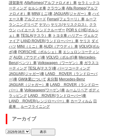
謹賀新年
AlfaRomeo(アルファロメオ）車
セラミックコ
ーティング
セルシオ車
クラウン車
Alfa Romeo(アルフ
ァロメオ）車
MINI(ミニ)車
JAGUAR(ジャガー）車
ハイ
エース車
アルファード
Ferrari(フェラーリ）車
ルーフ
ランニングリペア
ヤマハ
ヤリス(ヤリスクロス）
クラ
ウン
ハイエース
ランドクルーザー
PORＳＣHE(ポルシ
ェ）車
TESLA(テスラ）車
トヨタ車
ハリアー
ヴェルフ
ァイア
LAND ROVER(ランドローバー）車
ヤリス
ダイ
ハツ
MINI（ミニ）車
AUDI（アウディ）車
VOLVO(ボル
ボ)車
PORSCHE（ポルシェ）車
エシュロンコーティン
グ
AUDI（アウディ)車
VOLVO（ボルボ)車
Mercedes-
Benz(ベンツ）車
Volkswagen（ワーゲン）車
ガラスコ
ーティング
TESLA(テスラ)車
パーツコーティング
JAGUAR(ジャガー)車
LAND ROVER（ランドローバ
ー)車
GW休業について
未分類
Mercedes-Benz
JAGUAR（ジャガー）車
LAND ROVER（ランドロー
バー）車
Volkswagen(ワーゲン)車
ルームリペア
ボディ
ラッピング
LAND ROVER(ランドローバー)車
LAND ROVER(レンジローバー）車
カーフィルム
日
産車
ルーフライニング
アーカイブ