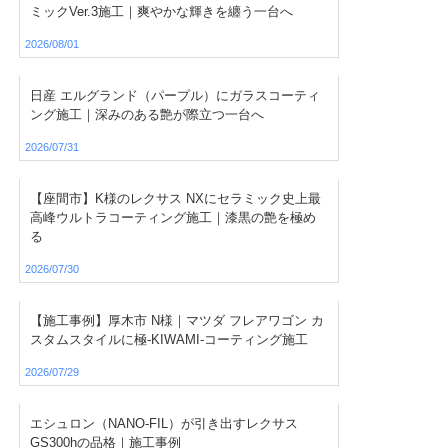
ミックVer.3施工｜爽やかな輝きを纏う一台へ
2026/08/01
日産 エルグランド（パープル）にガラスコーティ
ング施工｜深みのある艶が際立つ一台へ
2026/07/31
【座間市】K様のレクサス NXにセラミック史上最
高峰ウルトラコーティング施工｜漆黒の艶を極め
る
2026/07/30
【施工事例】厚木市 N様｜マツダ フレアワゴン カ
スタムスタイルに極-KIWAMI-コーティング施工
2026/07/29
エシュロン（NANO-FIL）が引き出すレクサス
GS300hの品格｜施工事例