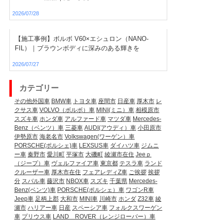
2026/07/28
【施工事例】ボルボ V60×エシュロン（NANO-
FIL）｜ブラウンボディに深みのある輝きを
2026/07/27
カテゴリー
その他外国車
BMW車
トヨタ車
座間市
日産車
厚木市
レ
クサス車
VOLVO（ボルボ）車
MINI(ミニ）車
相模原市
スズキ車
ホンダ車
アルファード車
マツダ車
Mercedes-
Benz（ベンツ）車
三菱車
AUDI(アウディ）車
小田原市
伊勢原市
海老名市
Volkswagen(ワーゲン）車
PORSCHE(ポルシェ)車
LEXSUS車
ダイハツ車
ジムニ
ー車
秦野市
愛川町
平塚市
大磯町
綾瀬市在住
Jeeｐ
（ジープ）車
ヴェルファイア車
東京都
テスラ車
ランド
クルーザー車
厚木市在住
フェアレディZ車
ご挨拶
挨拶
分
スバル車
藤沢市
NBOX車
スズキ
千葉県
Mercedes-
Benz(ベンツ)車
PORSCHE(ポルシェ）車
ワゴンR車
Jeep車
足柄上郡
大和市
MINI車
川崎市
ホンダ
Z32車
綾
瀬市
ハリアー車
日産
スペーシア車
フォルクスワーゲン
車
プリウス車
LAND ROVER（レンジローバー）車