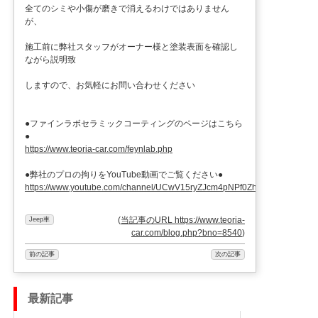
全てのシミや小傷が磨きで消えるわけではありません
が、
施工前に弊社スタッフがオーナー様と塗装表面を確認し
ながら説明致
しますので、お気軽にお問い合わせください
●ファインラボセラミックコーティングのページはこちら
●
https://www.teoria-car.com/feynlab.php
●弊社のプロの拘りをYouTube動画でご覧ください●
https://www.youtube.com/channel/UCwV15ryZJcm4pNPf0ZhXu9g
(
当記事のURL https://www.teoria-
Jeep車
car.com/blog.php?bno=8540
)
前の記事
次の記事
最新記事