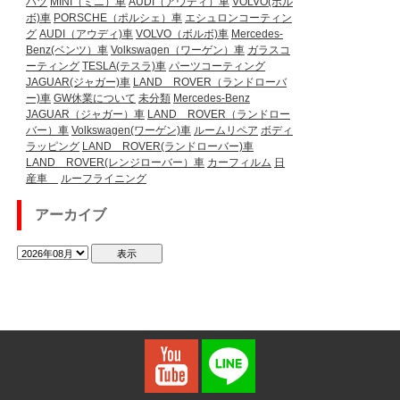
ハツ
MINI（ミニ）車
AUDI（アウディ）車
VOLVO(ボル
ボ)車
PORSCHE（ポルシェ）車
エシュロンコーティン
グ
AUDI（アウディ)車
VOLVO（ボルボ)車
Mercedes-
Benz(ベンツ）車
Volkswagen（ワーゲン）車
ガラスコ
ーティング
TESLA(テスラ)車
パーツコーティング
JAGUAR(ジャガー)車
LAND ROVER（ランドローバ
ー)車
GW休業について
未分類
Mercedes-Benz
JAGUAR（ジャガー）車
LAND ROVER（ランドロー
バー）車
Volkswagen(ワーゲン)車
ルームリペア
ボディ
ラッピング
LAND ROVER(ランドローバー)車
LAND ROVER(レンジローバー）車
カーフィルム
日
産車
ルーフライニング
アーカイブ