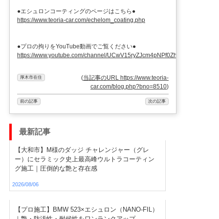
●エシュロンコーティングのページはこちら●
https://www.teoria-car.com/echelom_coating.php
●プロの拘りをYouTube動画でご覧ください●
https://www.youtube.com/channel/UCwV15ryZJcm4pNPf0ZhXu9g
(
当記事のURL https://www.teoria-
厚木市在住
car.com/blog.php?bno=8510
)
前の記事
次の記事
最新記事
【大和市】M様のダッジ チャレンジャー（グレ
ー）にセラミック史上最高峰ウルトラコーティン
グ施工｜圧倒的な艶と存在感
2026/08/06
【プロ施工】BMW 523×エシュロン（NANO-FIL）
｜艶・防汚性・耐候性をワンランクアップ