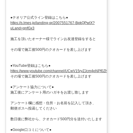
●テオリア公式ライン登録はこちら●
https://s.lmes.jp/landing-qr/2007551767-BpkQPwlX?
uLand=gnfGx3
施工を頂いたオーナー様でラインお友達登録をすると
その場で施工後500円のクオカードを差し上げます
●YouTube登録はこちら●
https://www.youtube.com/channel/UCwV15ryZJcm4pNPf0ZhXu9g
その場で施工後500円のクオカードを差し上げます
●アンケート協力について●
施工後にアンケート用のハガキをお渡し致します
アンケート欄に感想・住所・お名前を記入して頂き、
郵便ポスへ投函してください
数日後に弊社から、クオカード500円分を送付いたします
●Google口コミについて●