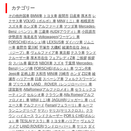
カテゴリー
その他外国車
BMW車
トヨタ車
座間市
日産車
厚木市
レ
クサス車
VOLVO（ボルボ）車
MINI(ミニ）車
相模原市
スズキ車
ホンダ車
アルファード車
マツダ車
Mercedes-
Benz（ベンツ）車
三菱車
AUDI(アウディ）車
小田原市
伊勢原市
海老名市
Volkswagen(ワーゲン）車
PORSCHE(ポルシェ)車
LEXSUS車
ダイハツ車
ジムニ
ー車
秦野市
愛川町
平塚市
大磯町
綾瀬市在住
Jeeｐ
（ジープ）車
ヴェルファイア車
東京都
テスラ車
ランド
クルーザー車
厚木市在住
フェアレディZ車
ご挨拶
挨拶
分
スバル車
藤沢市
NBOX車
スズキ
千葉県
Mercedes-
Benz(ベンツ)車
PORSCHE(ポルシェ）車
ワゴンR車
Jeep車
足柄上郡
大和市
MINI車
川崎市
ホンダ
Z32車
綾
瀬市
ハリアー車
日産
スペーシア車
フォルクスワーゲン
車
プリウス車
LAND ROVER（レンジローバー）車
謹賀新年
AlfaRomeo(アルファロメオ）車
セラミックコ
ーティング
セルシオ車
クラウン車
Alfa Romeo(アルフ
ァロメオ）車
MINI(ミニ)車
JAGUAR(ジャガー）車
ハイ
エース車
アルファード
Ferrari(フェラーリ）車
ルーフ
ランニングリペア
ヤマハ
ヤリス(ヤリスクロス）
クラ
ウン
ハイエース
ランドクルーザー
PORＳＣHE(ポルシ
ェ）車
TESLA(テスラ）車
トヨタ車
ハリアー
ヴェルフ
ァイア
LAND ROVER(ランドローバー）車
ヤリス
ダイ