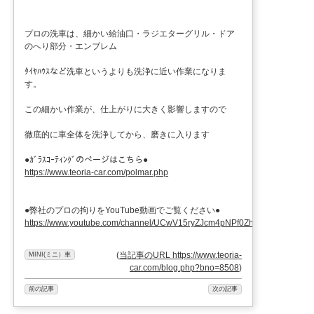
プロの洗車は、細かい給油口・ラジエターグリル・ドア
のへり部分・エンブレム
ﾀｲﾔﾊｳｽなど洗車というよりも洗浄に近い作業になりま
す。
この細かい作業が、仕上がりに大きく影響しますので
徹底的に車全体を洗浄してから、磨きに入ります
●ｶﾞﾗｽｺｰﾃｨﾝｸﾞのぺージはこちら●
https://www.teoria-car.com/polmar.php
●弊社のプロの拘りをYouTube動画でご覧ください●
https://www.youtube.com/channel/UCwV15ryZJcm4pNPf0ZhXu9g
(
当記事のURL https://www.teoria-
MINI(ミニ）車
car.com/blog.php?bno=8508
)
前の記事
次の記事