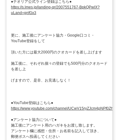
●テオリア公式ライン登録はこちら●
https://s.lmes.jp/landing-qr/2007551767-BpkQPwlX?
uLand=gnfGx3
更に、施工後にアンケート協力・Google口コミ・
YouTube登録をして
頂いた方には最大2000円のクオカードを差し上げます
施工後に、それぞれ個々の登録でも500円分のクオカード
を差し上
げますので、是非、お見逃しなく！
●YouTube登録はこちら●
https://www.youtube.com/channel/UCwV15ryZJcm4pNPf0ZhXu9g
●アンケート協力について●
施工後にアンケート用のハガキをお渡し致します。
アンケート欄に感想・住所・お名前を記入して頂き、
郵便ポスへ投函してください