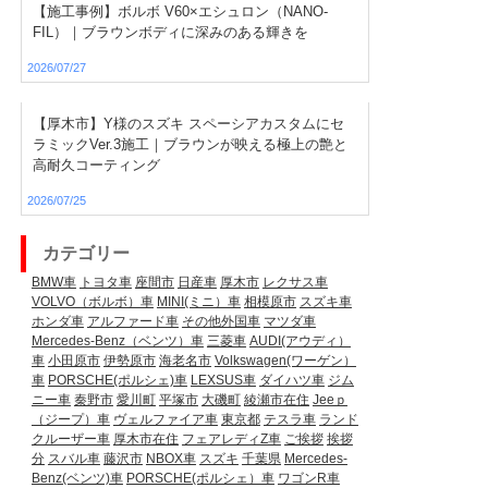
【施工事例】ボルボ V60×エシュロン（NANO-
FIL）｜ブラウンボディに深みのある輝きを
2026/07/27
【厚木市】Y様のスズキ スペーシアカスタムにセ
ラミックVer.3施工｜ブラウンが映える極上の艶と
高耐久コーティング
2026/07/25
カテゴリー
BMW車
トヨタ車
座間市
日産車
厚木市
レクサス車
VOLVO（ボルボ）車
MINI(ミニ）車
相模原市
スズキ車
ホンダ車
アルファード車
その他外国車
マツダ車
Mercedes-Benz（ベンツ）車
三菱車
AUDI(アウディ）
車
小田原市
伊勢原市
海老名市
Volkswagen(ワーゲン）
車
PORSCHE(ポルシェ)車
LEXSUS車
ダイハツ車
ジム
ニー車
秦野市
愛川町
平塚市
大磯町
綾瀬市在住
Jeeｐ
（ジープ）車
ヴェルファイア車
東京都
テスラ車
ランド
クルーザー車
厚木市在住
フェアレディZ車
ご挨拶
挨拶
分
スバル車
藤沢市
NBOX車
スズキ
千葉県
Mercedes-
Benz(ベンツ)車
PORSCHE(ポルシェ）車
ワゴンR車