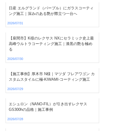
日産 エルグランド（パープル）にガラスコーティ
ング施工｜深みのある艶が際立つ一台へ
2026/07/31
【座間市】K様のレクサス NXにセラミック史上最
高峰ウルトラコーティング施工｜漆黒の艶を極め
る
2026/07/30
【施工事例】厚木市 N様｜マツダ フレアワゴン カ
スタムスタイルに極-KIWAMI-コーティング施工
2026/07/29
エシュロン（NANO-FIL）が引き出すレクサス
GS300hの品格｜施工事例
2026/07/28