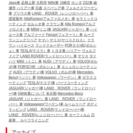
Jeep車
足柄上郡
大和市
MINI車
川崎市
ホンダ
Z32車
綾
瀬市
ハリアー車
日産
スペーシア車
フォルクスワーゲン
車
プリウス車
LAND ROVER（レンジローバー）車
謹賀新年
AlfaRomeo(アルファロメオ）車
セラミックコ
ーティング
セルシオ車
クラウン車
Alfa Romeo(アルフ
ァロメオ）車
MINI(ミニ)車
JAGUAR(ジャガー）車
ハイ
エース車
アルファード
Ferrari(フェラーリ）車
ルーフ
ランニングリペア
ヤマハ
ヤリス(ヤリスクロス）
クラ
ウン
ハイエース
ランドクルーザー
PORＳＣHE(ポルシ
ェ）車
TESLA(テスラ）車
トヨタ車
ハリアー
ヴェルフ
ァイア
LAND ROVER(ランドローバー）車
ヤリス
ダイ
ハツ
MINI（ミニ）車
AUDI（アウディ）車
VOLVO(ボル
ボ)車
PORSCHE（ポルシェ）車
エシュロンコーティン
グ
AUDI（アウディ)車
VOLVO（ボルボ)車
Mercedes-
Benz(ベンツ）車
Volkswagen（ワーゲン）車
ガラスコ
ーティング
TESLA(テスラ)車
パーツコーティング
JAGUAR(ジャガー)車
LAND ROVER（ランドローバ
ー)車
GW休業について
未分類
Mercedes-Benz
JAGUAR（ジャガー）車
LAND ROVER（ランドロー
バー）車
Volkswagen(ワーゲン)車
ルームリペア
ボディ
ラッピング
LAND ROVER(ランドローバー)車
LAND ROVER(レンジローバー）車
カーフィルム
日
産車
ルーフライニング
アーカイブ