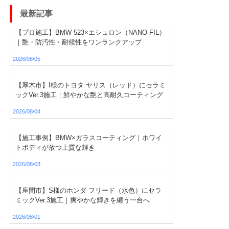
最新記事
【プロ施工】BMW 523×エシュロン（NANO-FIL）
｜艶・防汚性・耐候性をワンランクアップ
2026/08/05
【厚木市】I様のトヨタ ヤリス（レッド）にセラミ
ックVer.3施工｜鮮やかな艶と高耐久コーティング
2026/08/04
【施工事例】BMW×ガラスコーティング｜ホワイ
トボディが放つ上質な輝き
2026/08/03
【座間市】S様のホンダ フリード（水色）にセラ
ミックVer.3施工｜爽やかな輝きを纏う一台へ
2026/08/01