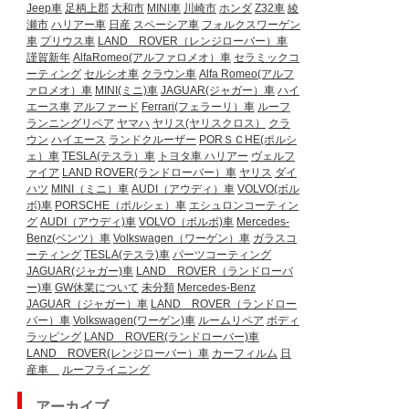
Jeep車
足柄上郡
大和市
MINI車
川崎市
ホンダ
Z32車
綾
瀬市
ハリアー車
日産
スペーシア車
フォルクスワーゲン
車
プリウス車
LAND ROVER（レンジローバー）車
謹賀新年
AlfaRomeo(アルファロメオ）車
セラミックコ
ーティング
セルシオ車
クラウン車
Alfa Romeo(アルフ
ァロメオ）車
MINI(ミニ)車
JAGUAR(ジャガー）車
ハイ
エース車
アルファード
Ferrari(フェラーリ）車
ルーフ
ランニングリペア
ヤマハ
ヤリス(ヤリスクロス）
クラ
ウン
ハイエース
ランドクルーザー
PORＳＣHE(ポルシ
ェ）車
TESLA(テスラ）車
トヨタ車
ハリアー
ヴェルフ
ァイア
LAND ROVER(ランドローバー）車
ヤリス
ダイ
ハツ
MINI（ミニ）車
AUDI（アウディ）車
VOLVO(ボル
ボ)車
PORSCHE（ポルシェ）車
エシュロンコーティン
グ
AUDI（アウディ)車
VOLVO（ボルボ)車
Mercedes-
Benz(ベンツ）車
Volkswagen（ワーゲン）車
ガラスコ
ーティング
TESLA(テスラ)車
パーツコーティング
JAGUAR(ジャガー)車
LAND ROVER（ランドローバ
ー)車
GW休業について
未分類
Mercedes-Benz
JAGUAR（ジャガー）車
LAND ROVER（ランドロー
バー）車
Volkswagen(ワーゲン)車
ルームリペア
ボディ
ラッピング
LAND ROVER(ランドローバー)車
LAND ROVER(レンジローバー）車
カーフィルム
日
産車
ルーフライニング
アーカイブ