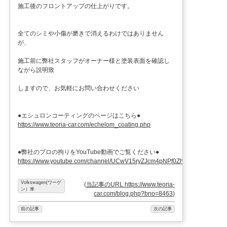
施工後のフロントアップの仕上がりです。
全てのシミや小傷が磨きで消えるわけではありません
が、
施工前に弊社スタッフがオーナー様と塗装表面を確認し
ながら説明致
しますので、お気軽にお問い合わせください
●エシュロンコーティングのページはこちら●
https://www.teoria-car.com/echelom_coating.php
●弊社のプロの拘りをYouTube動画でご覧ください●
https://www.youtube.com/channel/UCwV15ryZJcm4pNPf0ZhXu9g
Volkswagen(ワーゲ
(
当記事のURL https://www.teoria-
ン）車
car.com/blog.php?bno=8463
)
前の記事
次の記事