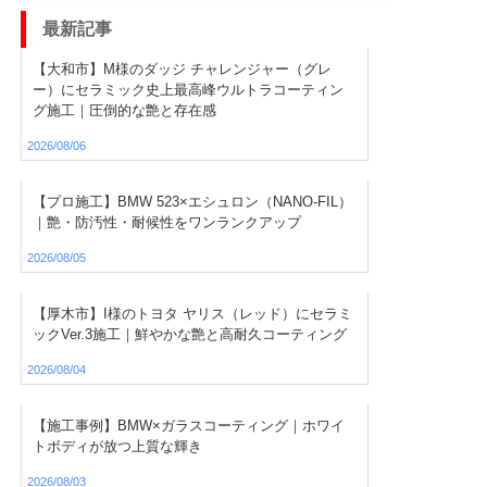
最新記事
【大和市】M様のダッジ チャレンジャー（グレ
ー）にセラミック史上最高峰ウルトラコーティン
グ施工｜圧倒的な艶と存在感
2026/08/06
【プロ施工】BMW 523×エシュロン（NANO-FIL）
｜艶・防汚性・耐候性をワンランクアップ
2026/08/05
【厚木市】I様のトヨタ ヤリス（レッド）にセラミ
ックVer.3施工｜鮮やかな艶と高耐久コーティング
2026/08/04
【施工事例】BMW×ガラスコーティング｜ホワイ
トボディが放つ上質な輝き
2026/08/03