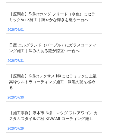
【座間市】S様のホンダ フリード（水色）にセラ
ミックVer.3施工｜爽やかな輝きを纏う一台へ
2026/08/01
日産 エルグランド（パープル）にガラスコーティ
ング施工｜深みのある艶が際立つ一台へ
2026/07/31
【座間市】K様のレクサス NXにセラミック史上最
高峰ウルトラコーティング施工｜漆黒の艶を極め
る
2026/07/30
【施工事例】厚木市 N様｜マツダ フレアワゴン カ
スタムスタイルに極-KIWAMI-コーティング施工
2026/07/29