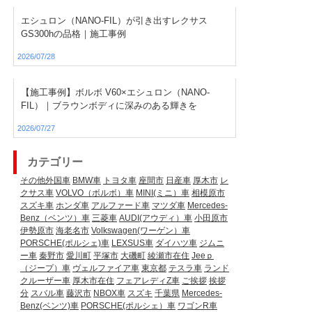
エシュロン（NANO-FIL）が引き出すレクサス
GS300hの品格｜施工事例
2026/07/28
【施工事例】ボルボ V60×エシュロン（NANO-
FIL）｜ブラウンボディに深みのある輝きを
2026/07/27
カテゴリー
その他外国車
BMW車
トヨタ車
座間市
日産車
厚木市
レ
クサス車
VOLVO（ボルボ）車
MINI(ミニ）車
相模原市
スズキ車
ホンダ車
アルファード車
マツダ車
Mercedes-
Benz（ベンツ）車
三菱車
AUDI(アウディ）車
小田原市
伊勢原市
海老名市
Volkswagen(ワーゲン）車
PORSCHE(ポルシェ)車
LEXSUS車
ダイハツ車
ジムニ
ー車
秦野市
愛川町
平塚市
大磯町
綾瀬市在住
Jeeｐ
（ジープ）車
ヴェルファイア車
東京都
テスラ車
ランド
クルーザー車
厚木市在住
フェアレディZ車
ご挨拶
挨拶
分
スバル車
藤沢市
NBOX車
スズキ
千葉県
Mercedes-
Benz(ベンツ)車
PORSCHE(ポルシェ）車
ワゴンR車