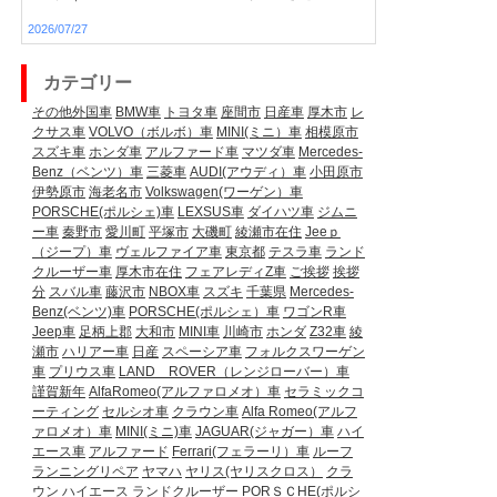
2026/07/27
カテゴリー
その他外国車
BMW車
トヨタ車
座間市
日産車
厚木市
レ
クサス車
VOLVO（ボルボ）車
MINI(ミニ）車
相模原市
スズキ車
ホンダ車
アルファード車
マツダ車
Mercedes-
Benz（ベンツ）車
三菱車
AUDI(アウディ）車
小田原市
伊勢原市
海老名市
Volkswagen(ワーゲン）車
PORSCHE(ポルシェ)車
LEXSUS車
ダイハツ車
ジムニ
ー車
秦野市
愛川町
平塚市
大磯町
綾瀬市在住
Jeeｐ
（ジープ）車
ヴェルファイア車
東京都
テスラ車
ランド
クルーザー車
厚木市在住
フェアレディZ車
ご挨拶
挨拶
分
スバル車
藤沢市
NBOX車
スズキ
千葉県
Mercedes-
Benz(ベンツ)車
PORSCHE(ポルシェ）車
ワゴンR車
Jeep車
足柄上郡
大和市
MINI車
川崎市
ホンダ
Z32車
綾
瀬市
ハリアー車
日産
スペーシア車
フォルクスワーゲン
車
プリウス車
LAND ROVER（レンジローバー）車
謹賀新年
AlfaRomeo(アルファロメオ）車
セラミックコ
ーティング
セルシオ車
クラウン車
Alfa Romeo(アルフ
ァロメオ）車
MINI(ミニ)車
JAGUAR(ジャガー）車
ハイ
エース車
アルファード
Ferrari(フェラーリ）車
ルーフ
ランニングリペア
ヤマハ
ヤリス(ヤリスクロス）
クラ
ウン
ハイエース
ランドクルーザー
PORＳＣHE(ポルシ