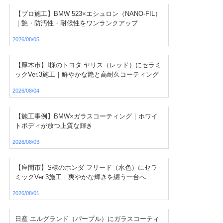
【プロ施工】BMW 523×エシュロン（NANO-FIL）
｜艶・防汚性・耐候性をワンランクアップ
2026/08/05
【厚木市】I様のトヨタ ヤリス（レッド）にセラミ
ックVer.3施工｜鮮やかな艶と高耐久コーティング
2026/08/04
【施工事例】BMW×ガラスコーティング｜ホワイ
トボディが放つ上質な輝き
2026/08/03
【座間市】S様のホンダ フリード（水色）にセラ
ミックVer.3施工｜爽やかな輝きを纏う一台へ
2026/08/01
日産 エルグランド（パープル）にガラスコーティ