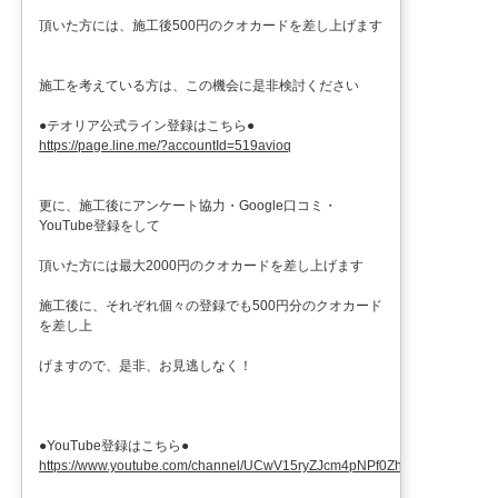
頂いた方には、施工後500円のクオカードを差し上げます
施工を考えている方は、この機会に是非検討ください
●テオリア公式ライン登録はこちら●
https://page.line.me/?accountId=519avioq
更に、施工後にアンケート協力・Google口コミ・
YouTube登録をして
頂いた方には最大2000円のクオカードを差し上げます
施工後に、それぞれ個々の登録でも500円分のクオカード
を差し上
げますので、是非、お見逃しなく！
●YouTube登録はこちら●
https://www.youtube.com/channel/UCwV15ryZJcm4pNPf0ZhXu9g