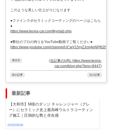
このような美しい仕上がりになります
●ファインラボセラミックコーティングのページはこちら
●
https://www.teoria-car.com/feynlab.php
●弊社のプロの拘りをYouTube動画でご覧ください●
https://www.youtube.com/channel/UCwV15ryZJcm4pNPf0ZhXu9g
(
当記事のURL https://www.teoria-
厚木市
car.com/blog.php?bno=8447
)
前の記事
次の記事
最新記事
【大和市】M様のダッジ チャレンジャー（グレ
ー）にセラミック史上最高峰ウルトラコーティン
グ施工｜圧倒的な艶と存在感
2026/08/06