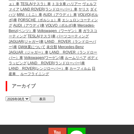
ェ）車
TESLA(テスラ）車
トヨタ車
ハリアー
ヴェルフ
ァイア
LAND ROVER(ランドローバー）車
ヤリス
ダイ
ハツ
MINI（ミニ）車
AUDI（アウディ）車
VOLVO(ボル
ボ)車
PORSCHE（ポルシェ）車
エシュロンコーティン
グ
AUDI（アウディ)車
VOLVO（ボルボ)車
Mercedes-
Benz(ベンツ）車
Volkswagen（ワーゲン）車
ガラスコ
ーティング
TESLA(テスラ)車
パーツコーティング
JAGUAR(ジャガー)車
LAND ROVER（ランドローバ
ー)車
GW休業について
未分類
Mercedes-Benz
JAGUAR（ジャガー）車
LAND ROVER（ランドロー
バー）車
Volkswagen(ワーゲン)車
ルームリペア
ボディ
ラッピング
LAND ROVER(ランドローバー)車
LAND ROVER(レンジローバー）車
カーフィルム
日
産車
ルーフライニング
アーカイブ