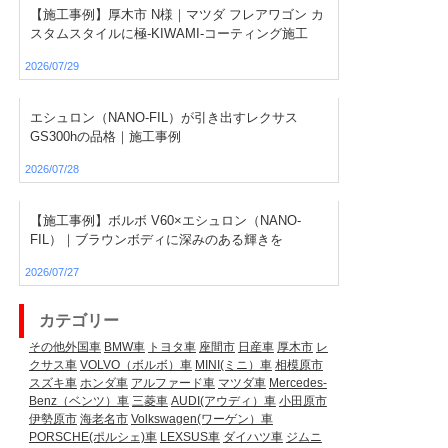
【施工事例】厚木市 N様｜マツダ フレアワゴン カ
スタムスタイルに極-KIWAMI-コーティング施工
2026/07/29
エシュロン（NANO-FIL）が引き出すレクサス
GS300hの品格｜施工事例
2026/07/28
【施工事例】ボルボ V60×エシュロン（NANO-
FIL）｜ブラウンボディに深みのある輝きを
2026/07/27
カテゴリー
その他外国車
BMW車
トヨタ車
座間市
日産車
厚木市
レ
クサス車
VOLVO（ボルボ）車
MINI(ミニ）車
相模原市
スズキ車
ホンダ車
アルファード車
マツダ車
Mercedes-
Benz（ベンツ）車
三菱車
AUDI(アウディ）車
小田原市
伊勢原市
海老名市
Volkswagen(ワーゲン）車
PORSCHE(ポルシェ)車
LEXSUS車
ダイハツ車
ジムニ