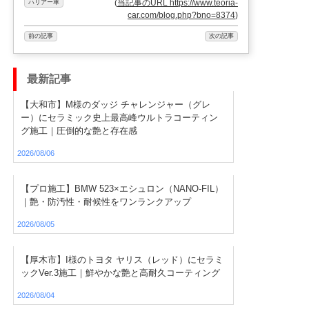
(
当記事のURL https://www.teoria-
ハリアー車
car.com/blog.php?bno=8374
)
前の記事
次の記事
最新記事
【大和市】M様のダッジ チャレンジャー（グレ
ー）にセラミック史上最高峰ウルトラコーティン
グ施工｜圧倒的な艶と存在感
2026/08/06
【プロ施工】BMW 523×エシュロン（NANO-FIL）
｜艶・防汚性・耐候性をワンランクアップ
2026/08/05
【厚木市】I様のトヨタ ヤリス（レッド）にセラミ
ックVer.3施工｜鮮やかな艶と高耐久コーティング
2026/08/04