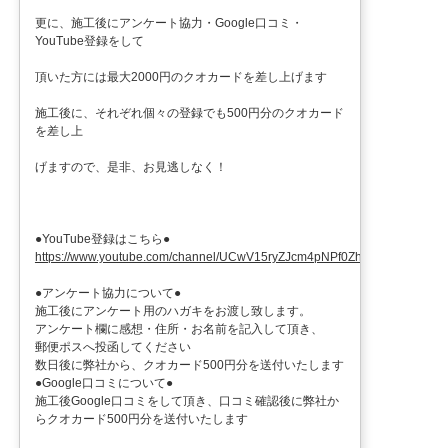
更に、施工後にアンケート協力・Google口コミ・
YouTube登録をして
頂いた方には最大2000円のクオカードを差し上げます
施工後に、それぞれ個々の登録でも500円分のクオカード
を差し上
げますので、是非、お見逃しなく！
●YouTube登録はこちら●
https://www.youtube.com/channel/UCwV15ryZJcm4pNPf0ZhXu9g
●アンケート協力について●
施工後にアンケート用のハガキをお渡し致します。
アンケート欄に感想・住所・お名前を記入して頂き、
郵便ポスへ投函してください
数日後に弊社から、クオカード500円分を送付いたします
●Google口コミについて●
施工後Google口コミをして頂き、口コミ確認後に弊社か
らクオカード500円分を送付いたします