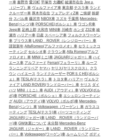
ー車
秦野市
愛川町
平塚市
大磯町
綾瀬市在住
Jeeｐ
（ジープ）車
ヴェルファイア車
東京都
テスラ車
ランド
クルーザー車
厚木市在住
フェアレディZ車
ご挨拶
挨拶
分
スバル車
藤沢市
NBOX車
スズキ
千葉県
Mercedes-
Benz(ベンツ)車
PORSCHE(ポルシェ）車
ワゴンR車
Jeep車
足柄上郡
大和市
MINI車
川崎市
ホンダ
Z32車
綾
瀬市
ハリアー車
日産
スペーシア車
フォルクスワーゲン
車
プリウス車
LAND ROVER（レンジローバー）車
謹賀新年
AlfaRomeo(アルファロメオ）車
セラミックコ
ーティング
セルシオ車
クラウン車
Alfa Romeo(アルフ
ァロメオ）車
MINI(ミニ)車
JAGUAR(ジャガー）車
ハイ
エース車
アルファード
Ferrari(フェラーリ）車
ルーフ
ランニングリペア
ヤマハ
ヤリス(ヤリスクロス）
クラ
ウン
ハイエース
ランドクルーザー
PORＳＣHE(ポルシ
ェ）車
TESLA(テスラ）車
トヨタ車
ハリアー
ヴェルフ
ァイア
LAND ROVER(ランドローバー）車
ヤリス
ダイ
ハツ
MINI（ミニ）車
AUDI（アウディ）車
VOLVO(ボル
ボ)車
PORSCHE（ポルシェ）車
エシュロンコーティン
グ
AUDI（アウディ)車
VOLVO（ボルボ)車
Mercedes-
Benz(ベンツ）車
Volkswagen（ワーゲン）車
ガラスコ
ーティング
TESLA(テスラ)車
パーツコーティング
JAGUAR(ジャガー)車
LAND ROVER（ランドローバ
ー)車
GW休業について
未分類
Mercedes-Benz
JAGUAR（ジャガー）車
LAND ROVER（ランドロー
バー）車
Volkswagen(ワーゲン)車
ルームリペア
ボディ