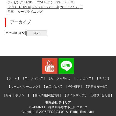
ラッピング
LAND ROVER(ランドローバー)車
LAND ROVER(レンジローバー）車
カーフィルム
日
産車
ルーフライニング
アーカイブ
【ホーム】
【コーティング】
【カーフィルム】
【ラッピング】
【リペア】
【ルームクリーニング】
【施工ブログ】
【会社概要】
【更新履歴一覧】
【サイトポリシー】
【個人情報保護方針】
【サイトマップ】
【お問い合わせ】
有限会社 テオリア
〒243-0211 神奈川県厚木市三田２０−２
Copyright © 2026 TEORIA INC. All Rights Reserved.