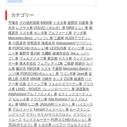
2026/07/28
カテゴリー
平塚市
その他外国車
BMW車
トヨタ車
座間市
日産車
厚
木市
レクサス車
VOLVO（ボルボ）車
MINI(ミニ）車
相
模原市
スズキ車
ホンダ車
アルファード車
マツダ車
Mercedes-Benz（ベンツ）車
三菱車
AUDI(アウディ）
車
小田原市
伊勢原市
海老名市
Volkswagen(ワーゲン）
車
PORSCHE(ポルシェ)車
LEXSUS車
ダイハツ車
ジム
ニー車
秦野市
愛川町
大磯町
綾瀬市在住
Jeeｐ（ジー
プ）車
ヴェルファイア車
東京都
テスラ車
ランドクルー
ザー車
厚木市在住
フェアレディZ車
ご挨拶
挨拶分
スバ
ル車
藤沢市
NBOX車
スズキ
千葉県
Mercedes-Benz(ベ
ンツ)車
PORSCHE(ポルシェ）車
ワゴンR車
Jeep車
足
柄上郡
大和市
MINI車
川崎市
ホンダ
Z32車
綾瀬市
ハリ
アー車
日産
スペーシア車
フォルクスワーゲン車
プリウ
ス車
LAND ROVER（レンジローバー）車
謹賀新年
AlfaRomeo(アルファロメオ）車
セラミックコーティン
グ
セルシオ車
クラウン車
Alfa Romeo(アルファロメ
オ）車
MINI(ミニ)車
JAGUAR(ジャガー）車
ハイエース
車
アルファード
Ferrari(フェラーリ）車
ルーフランニ
ングリペア
ヤマハ
ヤリス(ヤリスクロス）
クラウン
ハ
イエース
ランドクルーザー
PORＳＣHE(ポルシェ）車
TESLA(テスラ）車
トヨタ車
ハリアー
ヴェルファイア