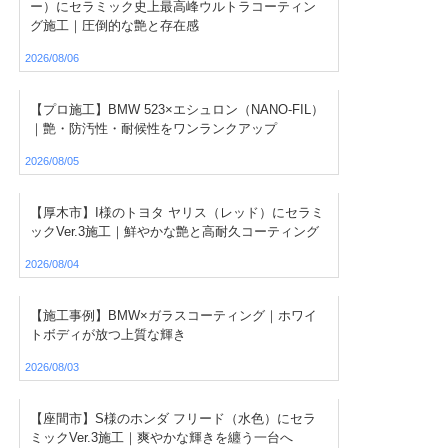
ー）にセラミック史上最高峰ウルトラコーティン
グ施工｜圧倒的な艶と存在感
2026/08/06
【プロ施工】BMW 523×エシュロン（NANO-FIL）
｜艶・防汚性・耐候性をワンランクアップ
2026/08/05
【厚木市】I様のトヨタ ヤリス（レッド）にセラミ
ックVer.3施工｜鮮やかな艶と高耐久コーティング
2026/08/04
【施工事例】BMW×ガラスコーティング｜ホワイ
トボディが放つ上質な輝き
2026/08/03
【座間市】S様のホンダ フリード（水色）にセラ
ミックVer.3施工｜爽やかな輝きを纏う一台へ