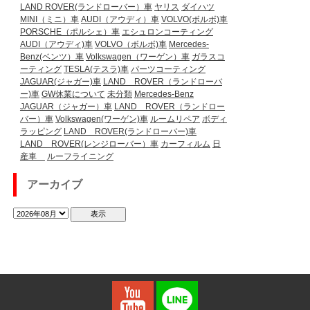
LAND ROVER(ランドローバー）車
ヤリス
ダイハツ
MINI（ミニ）車
AUDI（アウディ）車
VOLVO(ボルボ)車
PORSCHE（ポルシェ）車
エシュロンコーティング
AUDI（アウディ)車
VOLVO（ボルボ)車
Mercedes-
Benz(ベンツ）車
Volkswagen（ワーゲン）車
ガラスコ
ーティング
TESLA(テスラ)車
パーツコーティング
JAGUAR(ジャガー)車
LAND ROVER（ランドローバ
ー)車
GW休業について
未分類
Mercedes-Benz
JAGUAR（ジャガー）車
LAND ROVER（ランドロー
バー）車
Volkswagen(ワーゲン)車
ルームリペア
ボディ
ラッピング
LAND ROVER(ランドローバー)車
LAND ROVER(レンジローバー）車
カーフィルム
日
産車
ルーフライニング
アーカイブ