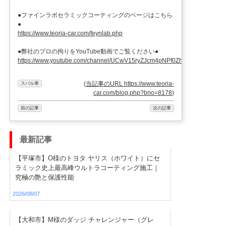
●ファインラボセラミックコーティングのページはこちら
●
https://www.teoria-car.com/feynlab.php
●弊社のプロの拘りをYouTube動画でご覧ください●
https://www.youtube.com/channel/UCwV15ryZJcm4pNPf0ZhXu9g
(
当記事のURL https://www.teoria-
スバル車
car.com/blog.php?bno=8178
)
前の記事
次の記事
最新記事
【平塚市】O様のトヨタ ヤリス（ホワイト）にセ
ラミック史上最高峰ウルトラコーティング施工｜
究極の艶と保護性能
2026/08/07
【大和市】M様のダッジ チャレンジャー（グレ