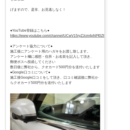
げますので、是非、お見逃しなく！
●YouTube登録はこちら●
https://www.youtube.com/channel/UCwV15ryZJcm4pNPf0ZhXu9g
●アンケート協力について●
施工後にアンケート用のハガキをお渡し致します。
アンケート欄に感想・住所・お名前を記入して頂き、
郵便ポスへ投函してください
数日後に弊社から、クオカード500円分を送付いたします
●Google口コミについて●
施工後Google口コミをして頂き、口コミ確認後に弊社か
らクオカード500円分を送付いたします