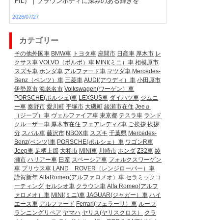
FIL）｜ブラウンボディに深みのある輝きを
2026/07/27
カテゴリー
その他外国車
BMW車
トヨタ車
座間市
日産車
厚木市
レ
クサス車
VOLVO（ボルボ）車
MINI(ミニ）車
相模原市
スズキ車
ホンダ車
アルファード車
マツダ車
Mercedes-
Benz（ベンツ）車
三菱車
AUDI(アウディ）車
小田原市
伊勢原市
海老名市
Volkswagen(ワーゲン）車
PORSCHE(ポルシェ)車
LEXSUS車
ダイハツ車
ジムニ
ー車
秦野市
愛川町
平塚市
大磯町
綾瀬市在住
Jeeｐ
（ジープ）車
ヴェルファイア車
東京都
テスラ車
ランド
クルーザー車
厚木市在住
フェアレディZ車
ご挨拶
挨拶
分
スバル車
藤沢市
NBOX車
スズキ
千葉県
Mercedes-
Benz(ベンツ)車
PORSCHE(ポルシェ）車
ワゴンR車
Jeep車
足柄上郡
大和市
MINI車
川崎市
ホンダ
Z32車
綾
瀬市
ハリアー車
日産
スペーシア車
フォルクスワーゲン
車
プリウス車
LAND ROVER（レンジローバー）車
謹賀新年
AlfaRomeo(アルファロメオ）車
セラミックコ
ーティング
セルシオ車
クラウン車
Alfa Romeo(アルフ
ァロメオ）車
MINI(ミニ)車
JAGUAR(ジャガー）車
ハイ
エース車
アルファード
Ferrari(フェラーリ）車
ルーフ
ランニングリペア
ヤマハ
ヤリス(ヤリスクロス）
クラ