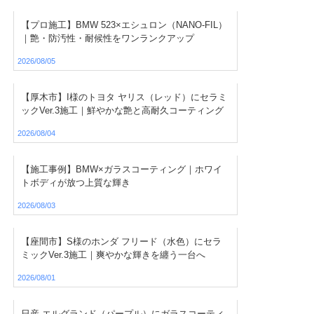
【プロ施工】BMW 523×エシュロン（NANO-FIL）
｜艶・防汚性・耐候性をワンランクアップ
2026/08/05
【厚木市】I様のトヨタ ヤリス（レッド）にセラミ
ックVer.3施工｜鮮やかな艶と高耐久コーティング
2026/08/04
【施工事例】BMW×ガラスコーティング｜ホワイ
トボディが放つ上質な輝き
2026/08/03
【座間市】S様のホンダ フリード（水色）にセラ
ミックVer.3施工｜爽やかな輝きを纏う一台へ
2026/08/01
日産 エルグランド（パープル）にガラスコーティ