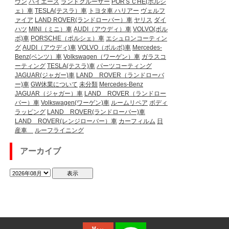
ウン
ハイエース
ランドクルーザー
PORＳＣHE(ポルシ
ェ）車
TESLA(テスラ）車
トヨタ車
ハリアー
ヴェルフ
ァイア
LAND ROVER(ランドローバー）車
ヤリス
ダイ
ハツ
MINI（ミニ）車
AUDI（アウディ）車
VOLVO(ボル
ボ)車
PORSCHE（ポルシェ）車
エシュロンコーティン
グ
AUDI（アウディ)車
VOLVO（ボルボ)車
Mercedes-
Benz(ベンツ）車
Volkswagen（ワーゲン）車
ガラスコ
ーティング
TESLA(テスラ)車
パーツコーティング
JAGUAR(ジャガー)車
LAND ROVER（ランドローバ
ー)車
GW休業について
未分類
Mercedes-Benz
JAGUAR（ジャガー）車
LAND ROVER（ランドロー
バー）車
Volkswagen(ワーゲン)車
ルームリペア
ボディ
ラッピング
LAND ROVER(ランドローバー)車
LAND ROVER(レンジローバー）車
カーフィルム
日
産車
ルーフライニング
アーカイブ