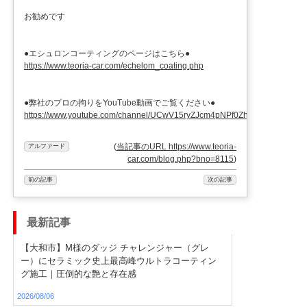
お勧めです
●エシュロンコーティングのページはこちら●
https://www.teoria-car.com/echelom_coating.php
●弊社のプロの拘りをYouTube動画でご覧ください●
https://www.youtube.com/channel/UCwV15ryZJcm4pNPf0ZhXu9g
(
当記事のURL https://www.teoria-
アルファード
car.com/blog.php?bno=8115
)
前の記事
次の記事
最新記事
【大和市】M様のダッジ チャレンジャー（グレ
ー）にセラミック史上最高峰ウルトラコーティン
グ施工｜圧倒的な艶と存在感
2026/08/06