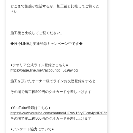
どこまで艶感が復活するか、施工後と比較してご覧くだ
さい
施工後と比較してご覧ください。
◆只今LINEお友達登録キャンペーン中です◆
●テオリア公式ライン登録はこちら●
https://page.line.me/?accountId=519avioq
施工を頂いたオーナー様でラインお友達登録をすると
その場で施工後500円のクオカードを差し上げます
●YouTube登録はこちら●
https://www.youtube.com/channel/UCwV15ryZJcm4pNPf0ZhXu9g
その場で施工後500円のクオカードを差し上げます
●アンケート協力について●