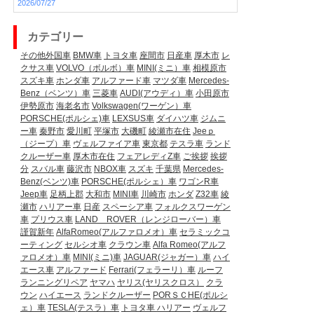
2026/07/27
カテゴリー
その他外国車
BMW車
トヨタ車
座間市
日産車
厚木市
レ
クサス車
VOLVO（ボルボ）車
MINI(ミニ）車
相模原市
スズキ車
ホンダ車
アルファード車
マツダ車
Mercedes-
Benz（ベンツ）車
三菱車
AUDI(アウディ）車
小田原市
伊勢原市
海老名市
Volkswagen(ワーゲン）車
PORSCHE(ポルシェ)車
LEXSUS車
ダイハツ車
ジムニ
ー車
秦野市
愛川町
平塚市
大磯町
綾瀬市在住
Jeeｐ
（ジープ）車
ヴェルファイア車
東京都
テスラ車
ランド
クルーザー車
厚木市在住
フェアレディZ車
ご挨拶
挨拶
分
スバル車
藤沢市
NBOX車
スズキ
千葉県
Mercedes-
Benz(ベンツ)車
PORSCHE(ポルシェ）車
ワゴンR車
Jeep車
足柄上郡
大和市
MINI車
川崎市
ホンダ
Z32車
綾
瀬市
ハリアー車
日産
スペーシア車
フォルクスワーゲン
車
プリウス車
LAND ROVER（レンジローバー）車
謹賀新年
AlfaRomeo(アルファロメオ）車
セラミックコ
ーティング
セルシオ車
クラウン車
Alfa Romeo(アルフ
ァロメオ）車
MINI(ミニ)車
JAGUAR(ジャガー）車
ハイ
エース車
アルファード
Ferrari(フェラーリ）車
ルーフ
ランニングリペア
ヤマハ
ヤリス(ヤリスクロス）
クラ
ウン
ハイエース
ランドクルーザー
PORＳＣHE(ポルシ
ェ）車
TESLA(テスラ）車
トヨタ車
ハリアー
ヴェルフ