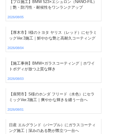
【プロ施工】BMW 523×エシュロン（NANO-FIL）
｜艶・防汚性・耐候性をワンランクアップ
2026/08/05
【厚木市】I様のトヨタ ヤリス（レッド）にセラミ
ックVer.3施工｜鮮やかな艶と高耐久コーティング
2026/08/04
【施工事例】BMW×ガラスコーティング｜ホワイ
トボディが放つ上質な輝き
2026/08/03
【座間市】S様のホンダ フリード（水色）にセラ
ミックVer.3施工｜爽やかな輝きを纏う一台へ
2026/08/01
日産 エルグランド（パープル）にガラスコーティ
ング施工｜深みのある艶が際立つ一台へ