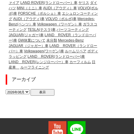
ァイア
LAND ROVER(ランドローバー）車
ヤリス
ダイ
ハツ
MINI（ミニ）車
AUDI（アウディ）車
VOLVO(ボル
ボ)車
PORSCHE（ポルシェ）車
エシュロンコーティン
グ
AUDI（アウディ)車
VOLVO（ボルボ)車
Mercedes-
Benz(ベンツ）車
Volkswagen（ワーゲン）車
ガラスコ
ーティング
TESLA(テスラ)車
パーツコーティング
JAGUAR(ジャガー)車
LAND ROVER（ランドローバ
ー)車
GW休業について
未分類
Mercedes-Benz
JAGUAR（ジャガー）車
LAND ROVER（ランドロー
バー）車
Volkswagen(ワーゲン)車
ルームリペア
ボディ
ラッピング
LAND ROVER(ランドローバー)車
LAND ROVER(レンジローバー）車
カーフィルム
日
産車
ルーフライニング
アーカイブ