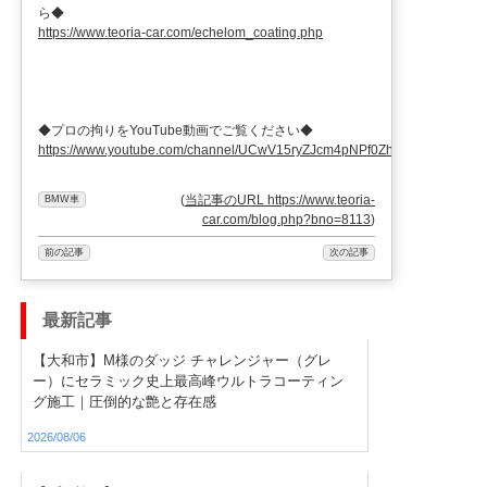
ら◆
https://www.teoria-car.com/echelom_coating.php
◆プロの拘りをYouTube動画でご覧ください◆
https://www.youtube.com/channel/UCwV15ryZJcm4pNPf0ZhXu9g
(
当記事のURL https://www.teoria-
BMW車
car.com/blog.php?bno=8113
)
前の記事
次の記事
最新記事
【大和市】M様のダッジ チャレンジャー（グレ
ー）にセラミック史上最高峰ウルトラコーティン
グ施工｜圧倒的な艶と存在感
2026/08/06