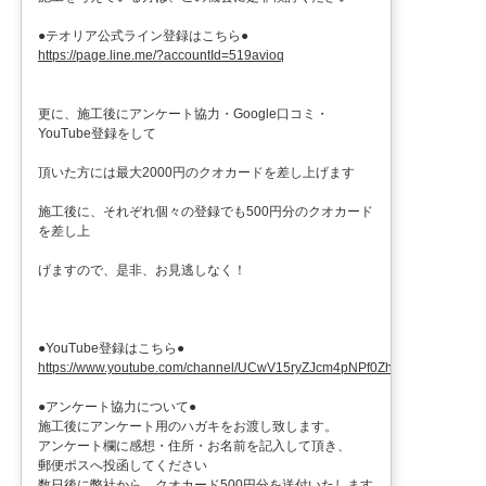
●テオリア公式ライン登録はこちら●
https://page.line.me/?accountId=519avioq
更に、施工後にアンケート協力・Google口コミ・
YouTube登録をして
頂いた方には最大2000円のクオカードを差し上げます
施工後に、それぞれ個々の登録でも500円分のクオカード
を差し上
げますので、是非、お見逃しなく！
●YouTube登録はこちら●
https://www.youtube.com/channel/UCwV15ryZJcm4pNPf0ZhXu9g
●アンケート協力について●
施工後にアンケート用のハガキをお渡し致します。
アンケート欄に感想・住所・お名前を記入して頂き、
郵便ポスへ投函してください
数日後に弊社から、クオカード500円分を送付いたします