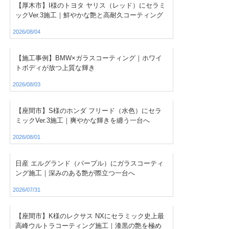
【厚木市】I様のトヨタ ヤリス（レッド）にセラミ
ックVer.3施工｜鮮やかな艶と高耐久コーティング
2026/08/04
【施工事例】BMW×ガラスコーティング｜ホワイ
トボディが放つ上質な輝き
2026/08/03
【座間市】S様のホンダ フリード（水色）にセラ
ミックVer.3施工｜爽やかな輝きを纏う一台へ
2026/08/01
日産 エルグランド（パープル）にガラスコーティ
ング施工｜深みのある艶が際立つ一台へ
2026/07/31
【座間市】K様のレクサス NXにセラミック史上最
高峰ウルトラコーティング施工｜漆黒の艶を極め