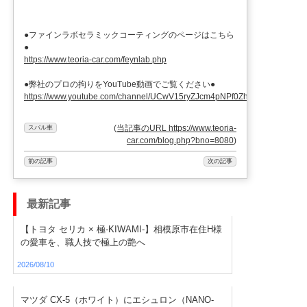
●ファインラボセラミックコーティングのページはこちら
●
https://www.teoria-car.com/feynlab.php
●弊社のプロの拘りをYouTube動画でご覧ください●
https://www.youtube.com/channel/UCwV15ryZJcm4pNPf0ZhXu9g
(
当記事のURL https://www.teoria-
スバル車
car.com/blog.php?bno=8080
)
前の記事
次の記事
最新記事
【トヨタ セリカ × 極-KIWAMI-】相模原市在住H様
の愛車を、職人技で極上の艶へ
2026/08/10
マツダ CX-5（ホワイト）にエシュロン（NANO-