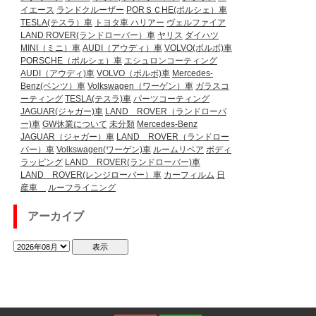
イエース
ランドクルーザー
PORＳＣHE(ポルシェ）車
TESLA(テスラ）車
トヨタ車
ハリアー
ヴェルファイア
LAND ROVER(ランドローバー）車
ヤリス
ダイハツ
MINI（ミニ）車
AUDI（アウディ）車
VOLVO(ボルボ)車
PORSCHE（ポルシェ）車
エシュロンコーティング
AUDI（アウディ)車
VOLVO（ボルボ)車
Mercedes-
Benz(ベンツ）車
Volkswagen（ワーゲン）車
ガラスコ
ーティング
TESLA(テスラ)車
パーツコーティング
JAGUAR(ジャガー)車
LAND ROVER（ランドローバ
ー)車
GW休業について
未分類
Mercedes-Benz
JAGUAR（ジャガー）車
LAND ROVER（ランドロー
バー）車
Volkswagen(ワーゲン)車
ルームリペア
ボディ
ラッピング
LAND ROVER(ランドローバー)車
LAND ROVER(レンジローバー）車
カーフィルム
日
産車
ルーフライニング
アーカイブ