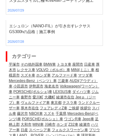
スタムスタイルに極-KIWAMI-コーティング施工
2026/07/29
エシュロン（NANO-FIL）が引き出すレクサス
GS300hの品格｜施工事例
2026/07/28
カテゴリー
平塚市
その他外国車
BMW車
トヨタ車
座間市
日産車
厚
木市
レクサス車
VOLVO（ボルボ）車
MINI(ミニ）車
相
模原市
スズキ車
ホンダ車
アルファード車
マツダ車
Mercedes-Benz（ベンツ）車
三菱車
AUDI(アウディ）
車
小田原市
伊勢原市
海老名市
Volkswagen(ワーゲン）
車
PORSCHE(ポルシェ)車
LEXSUS車
ダイハツ車
ジム
ニー車
秦野市
愛川町
大磯町
綾瀬市在住
Jeeｐ（ジー
プ）車
ヴェルファイア車
東京都
テスラ車
ランドクルー
ザー車
厚木市在住
フェアレディZ車
ご挨拶
挨拶分
スバ
ル車
藤沢市
NBOX車
スズキ
千葉県
Mercedes-Benz(ベ
ンツ)車
PORSCHE(ポルシェ）車
ワゴンR車
Jeep車
足
柄上郡
大和市
MINI車
川崎市
ホンダ
Z32車
綾瀬市
ハリ
アー車
日産
スペーシア車
フォルクスワーゲン車
プリウ
ス車
LAND ROVER（レンジローバー）車
謹賀新年