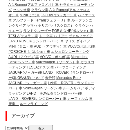
AlfaRomeo(アルファロメオ）車
セラミックコーティン
グ
セルシオ車
クラウン車
Alfa Romeo(アルファロメ
オ）車
MINI(ミニ)車
JAGUAR(ジャガー）車
ハイエース
車
アルファード
Ferrari(フェラーリ）車
ルーフランニ
ングリペア
ヤマハ
ヤリス(ヤリスクロス）
クラウン
ハ
イエース
ランドクルーザー
PORＳＣHE(ポルシェ）車
TESLA(テスラ）車
トヨタ車
ハリアー
ヴェルファイア
LAND ROVER(ランドローバー）車
ヤリス
ダイハツ
MINI（ミニ）車
AUDI（アウディ）車
VOLVO(ボルボ)車
PORSCHE（ポルシェ）車
エシュロンコーティング
AUDI（アウディ)車
VOLVO（ボルボ)車
Mercedes-
Benz(ベンツ）車
Volkswagen（ワーゲン）車
ガラスコ
ーティング
TESLA(テスラ)車
パーツコーティング
JAGUAR(ジャガー)車
LAND ROVER（ランドローバ
ー)車
GW休業について
未分類
Mercedes-Benz
JAGUAR（ジャガー）車
LAND ROVER（ランドロー
バー）車
Volkswagen(ワーゲン)車
ルームリペア
ボディ
ラッピング
LAND ROVER(ランドローバー)車
LAND ROVER(レンジローバー）車
カーフィルム
日
産車
ルーフライニング
アーカイブ