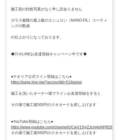
施工前の比較写真がなく申し訳ありません
ガラス被膜の最上級のエシュロン（NANO-FIL）コーティ
ングの艶感
の仕上がりになっております。
◆只今LINEお友達登録キャンペーン中です◆
●テオリア公式ライン登録はこちら●
https://page.line.me/?accountId=519avioq
施工を頂いたオーナー様でラインお友達登録をすると
その場で施工後500円のクオカードを差し上げます
●YouTube登録はこちら●
https://www.youtube.com/channel/UCwV15ryZJcm4pNPf0ZhXu9g
その場で施工後500円のクオカードを差し上げます