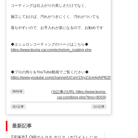
コーティングは仕上がりの美しさだけでなく、
施工しておけば、汚れがつきにくく、汚れがついても
落ちやすいので、お手入れが楽になるので、お勧めです
◆エシュロンコーティングのページはこちら◆
https://www.teoria-car.com/echelom_coating.php
◆プロの拘りをYouTube動画でご覧ください◆
https://www.youtube.com/channel/UCwV15ryZJcm4pNPf0ZhXu9g
(
当記事のURL https://www.teoria-
BMW車
car.com/blog.php?bno=8059
)
前の記事
次の記事
最新記事
【平塚市】O様のトヨタ ヤリス（ホワイト）にセ