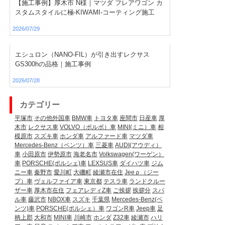
【施工事例】厚木市 N様｜マツダ フレアワゴン カ
スタムスタイルに極-KIWAMI-コーティング施工
2026/07/29
エシュロン（NANO-FIL）が引き出すレクサス
GS300hの品格｜施工事例
2026/07/28
カテゴリー
平塚市
その他外国車
BMW車
トヨタ車
座間市
日産車
厚
木市
レクサス車
VOLVO（ボルボ）車
MINI(ミニ）車
相
模原市
スズキ車
ホンダ車
アルファード車
マツダ車
Mercedes-Benz（ベンツ）車
三菱車
AUDI(アウディ）
車
小田原市
伊勢原市
海老名市
Volkswagen(ワーゲン）
車
PORSCHE(ポルシェ)車
LEXSUS車
ダイハツ車
ジム
ニー車
秦野市
愛川町
大磯町
綾瀬市在住
Jeeｐ（ジー
プ）車
ヴェルファイア車
東京都
テスラ車
ランドクルー
ザー車
厚木市在住
フェアレディZ車
ご挨拶
挨拶分
スバ
ル車
藤沢市
NBOX車
スズキ
千葉県
Mercedes-Benz(ベ
ンツ)車
PORSCHE(ポルシェ）車
ワゴンR車
Jeep車
足
柄上郡
大和市
MINI車
川崎市
ホンダ
Z32車
綾瀬市
ハリ