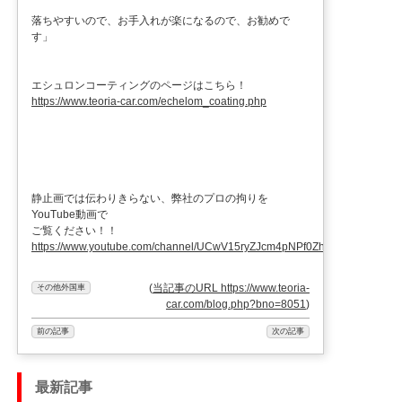
落ちやすいので、お手入れが楽になるので、お勧めで
す」
エシュロンコーティングのページはこちら！
https://www.teoria-car.com/echelom_coating.php
静止画では伝わりきらない、弊社のプロの拘りを
YouTube動画で
ご覧ください！！
https://www.youtube.com/channel/UCwV15ryZJcm4pNPf0ZhXu9g
(
当記事のURL https://www.teoria-
その他外国車
car.com/blog.php?bno=8051
)
前の記事
次の記事
最新記事