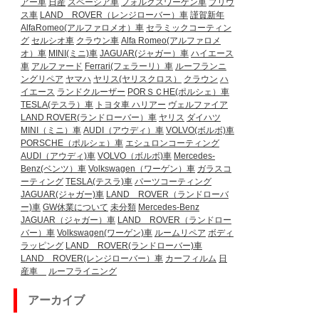
アー車
日産
スペーシア車
フォルクスワーゲン車
プリウ
ス車
LAND ROVER（レンジローバー）車
謹賀新年
AlfaRomeo(アルファロメオ）車
セラミックコーティン
グ
セルシオ車
クラウン車
Alfa Romeo(アルファロメ
オ）車
MINI(ミニ)車
JAGUAR(ジャガー）車
ハイエース
車
アルファード
Ferrari(フェラーリ）車
ルーフランニ
ングリペア
ヤマハ
ヤリス(ヤリスクロス）
クラウン
ハ
イエース
ランドクルーザー
PORＳＣHE(ポルシェ）車
TESLA(テスラ）車
トヨタ車
ハリアー
ヴェルファイア
LAND ROVER(ランドローバー）車
ヤリス
ダイハツ
MINI（ミニ）車
AUDI（アウディ）車
VOLVO(ボルボ)車
PORSCHE（ポルシェ）車
エシュロンコーティング
AUDI（アウディ)車
VOLVO（ボルボ)車
Mercedes-
Benz(ベンツ）車
Volkswagen（ワーゲン）車
ガラスコ
ーティング
TESLA(テスラ)車
パーツコーティング
JAGUAR(ジャガー)車
LAND ROVER（ランドローバ
ー)車
GW休業について
未分類
Mercedes-Benz
JAGUAR（ジャガー）車
LAND ROVER（ランドロー
バー）車
Volkswagen(ワーゲン)車
ルームリペア
ボディ
ラッピング
LAND ROVER(ランドローバー)車
LAND ROVER(レンジローバー）車
カーフィルム
日
産車
ルーフライニング
アーカイブ