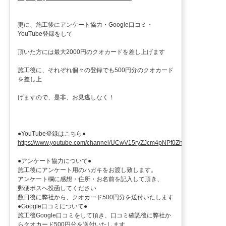
更に、施工後にアンケート協力・Google口コミ・
YouTube登録をして
頂いた方には最大2000円のクオカードを差し上げます
施工後に、それぞれ個々の登録でも500円分のクオカード
を差し上
げますので、是非、お見逃しなく！
●YouTube登録はこちら●
https://www.youtube.com/channel/UCwV15ryZJcm4pNPf0ZhXu9g
●アンケート協力について●
施工後にアンケート用のハガキをお渡し致します。
アンケート欄に感想・住所・お名前を記入して頂き、
郵便ポスへ投函してください
数日後に弊社から、クオカード500円分を送付いたします
●Google口コミについて●
施工後Google口コミをして頂き、口コミ確認後に弊社か
らクオカード500円分を送付いたします