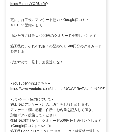
https://lin.ee/YORUxRQ
更に、施工後にアンケート協力・Google口コミ・
YouTube登録をして
頂いた方には最大2000円のクオカードを差し上げます
施工後に、それぞれ個々の登録でも500円分のクオカード
を差し上
げますので、是非、お見逃しなく！
●YouTube登録はこちら●
https://www.youtube.com/channel/UCwV15ryZJcm4pNPf0ZhXu9g
●アンケート協力について●
施工後にアンケート用のハガキをお渡し致します。
アンケート欄に感想・住所・お名前を記入して頂き、
郵便ポスへ投函してください
数日後に弊社から、クオカード500円分を送付いたします
●Google口コミについて●
施工後Google口コミをして頂き、口コミ確認後に弊社か