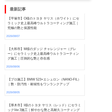
最新記事
【平塚市】O様のトヨタ ヤリス（ホワイト）にセ
ラミック史上最高峰ウルトラコーティング施工｜
究極の艶と保護性能
2026/08/07
【大和市】M様のダッジ チャレンジャー（グレ
ー）にセラミック史上最高峰ウルトラコーティン
グ施工｜圧倒的な艶と存在感
2026/08/06
【プロ施工】BMW 523×エシュロン（NANO-FIL）
｜艶・防汚性・耐候性をワンランクアップ
2026/08/05
【厚木市】I様のトヨタ ヤリス（レッド）にセラミ
ックVer.3施工｜鮮やかな艶と高耐久コーティング