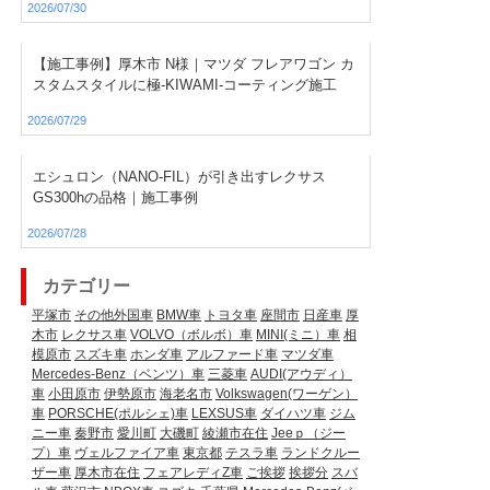
2026/07/30
【施工事例】厚木市 N様｜マツダ フレアワゴン カ
スタムスタイルに極-KIWAMI-コーティング施工
2026/07/29
エシュロン（NANO-FIL）が引き出すレクサス
GS300hの品格｜施工事例
2026/07/28
カテゴリー
平塚市
その他外国車
BMW車
トヨタ車
座間市
日産車
厚
木市
レクサス車
VOLVO（ボルボ）車
MINI(ミニ）車
相
模原市
スズキ車
ホンダ車
アルファード車
マツダ車
Mercedes-Benz（ベンツ）車
三菱車
AUDI(アウディ）
車
小田原市
伊勢原市
海老名市
Volkswagen(ワーゲン）
車
PORSCHE(ポルシェ)車
LEXSUS車
ダイハツ車
ジム
ニー車
秦野市
愛川町
大磯町
綾瀬市在住
Jeeｐ（ジー
プ）車
ヴェルファイア車
東京都
テスラ車
ランドクルー
ザー車
厚木市在住
フェアレディZ車
ご挨拶
挨拶分
スバ