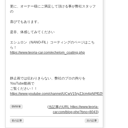
更に、オーナー様にご満足して頂ける事が弊社スタッフ
の
喜びでもあります。
是非、体感してみてください
エシュロン（NANO-FIL）コーティングのページはこち
ら！
https://www.teoria-car.com/echelom_coating.php
静止画では伝わりきらない、弊社のプロの拘りを
YouTube動画で
ご覧ください！！
https://www.youtube.com/channel/UCwV15ryZJcm4pNPf0ZhXu9g
(
当記事のURL https://www.teoria-
BMW車
car.com/blog.php?bno=8043
)
前の記事
次の記事