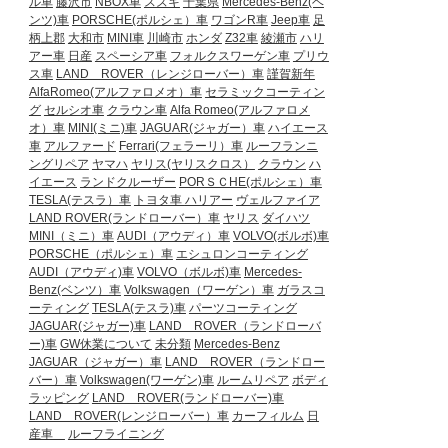
ル車
藤沢市
NBOX車
スズキ
千葉県
Mercedes-Benz(ベ
ンツ)車
PORSCHE(ポルシェ）車
ワゴンR車
Jeep車
足
柄上郡
大和市
MINI車
川崎市
ホンダ
Z32車
綾瀬市
ハリ
アー車
日産
スペーシア車
フォルクスワーゲン車
プリウ
ス車
LAND ROVER（レンジローバー）車
謹賀新年
AlfaRomeo(アルファロメオ）車
セラミックコーティン
グ
セルシオ車
クラウン車
Alfa Romeo(アルファロメ
オ）車
MINI(ミニ)車
JAGUAR(ジャガー）車
ハイエース
車
アルファード
Ferrari(フェラーリ）車
ルーフランニ
ングリペア
ヤマハ
ヤリス(ヤリスクロス）
クラウン
ハ
イエース
ランドクルーザー
PORＳＣHE(ポルシェ）車
TESLA(テスラ）車
トヨタ車
ハリアー
ヴェルファイア
LAND ROVER(ランドローバー）車
ヤリス
ダイハツ
MINI（ミニ）車
AUDI（アウディ）車
VOLVO(ボルボ)車
PORSCHE（ポルシェ）車
エシュロンコーティング
AUDI（アウディ)車
VOLVO（ボルボ)車
Mercedes-
Benz(ベンツ）車
Volkswagen（ワーゲン）車
ガラスコ
ーティング
TESLA(テスラ)車
パーツコーティング
JAGUAR(ジャガー)車
LAND ROVER（ランドローバ
ー)車
GW休業について
未分類
Mercedes-Benz
JAGUAR（ジャガー）車
LAND ROVER（ランドロー
バー）車
Volkswagen(ワーゲン)車
ルームリペア
ボディ
ラッピング
LAND ROVER(ランドローバー)車
LAND ROVER(レンジローバー）車
カーフィルム
日
産車
ルーフライニング