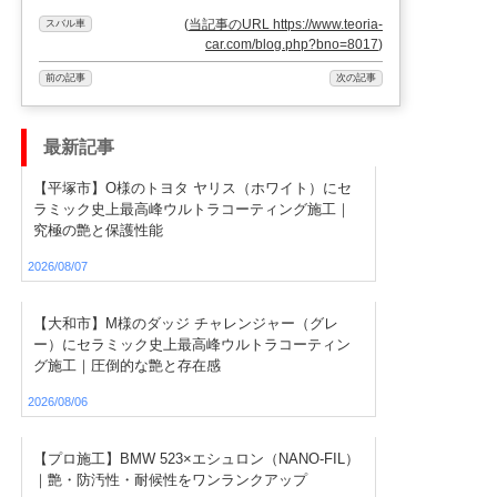
(
当記事のURL https://www.teoria-
スバル車
car.com/blog.php?bno=8017
)
前の記事
次の記事
最新記事
【平塚市】O様のトヨタ ヤリス（ホワイト）にセ
ラミック史上最高峰ウルトラコーティング施工｜
究極の艶と保護性能
2026/08/07
【大和市】M様のダッジ チャレンジャー（グレ
ー）にセラミック史上最高峰ウルトラコーティン
グ施工｜圧倒的な艶と存在感
2026/08/06
【プロ施工】BMW 523×エシュロン（NANO-FIL）
｜艶・防汚性・耐候性をワンランクアップ