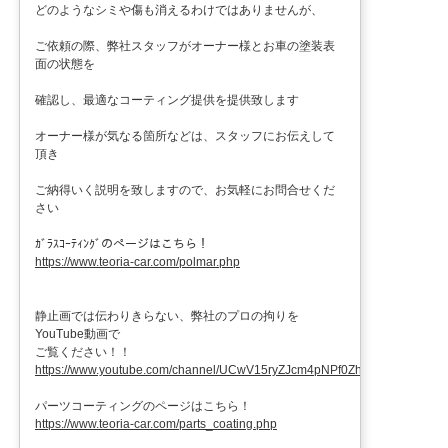
どのようなシミや傷も消えるわけではありませんが、
ご依頼の際、弊社スタッフがオーナー様とお車の塗装表
面の状態を
確認し、最適なコーティング提供を提供致します
オーナー様が気なる箇所などは、スタッフにお伝えして
頂き
ご納得いく説明を致しますので、お気軽にお問合せくだ
さい
ｶﾞﾗｽｺｰﾃｨﾝｸﾞのページはこちら！
https://www.teoria-car.com/polmar.php
静止画では伝わりきらない、弊社のプロの拘りを
YouTube動画で
ご覧ください！！
https://www.youtube.com/channel/UCwV15ryZJcm4pNPf0ZhXu9g
パーツコーティングのページはこちら！
https://www.teoria-car.com/parts_coating.php