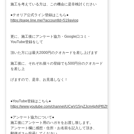
施工を考えている方は、この機会に是非検討ください
●テオリア公式ライン登録はこちら●
https://page.line.me/?accountId=519avioq
更に、施工後にアンケート協力・Google口コミ・
YouTube登録をして
頂いた方には最大2000円のクオカードを差し上げます
施工後に、それぞれ個々の登録でも500円分のクオカード
を差し上
げますので、是非、お見逃しなく！
●YouTube登録はこちら●
https://www.youtube.com/channel/UCwV15ryZJcm4pNPf0ZhXu9g
●アンケート協力について●
施工後にアンケート用のハガキをお渡し致します。
アンケート欄に感想・住所・お名前を記入して頂き、
郵便ポスへ投函してください