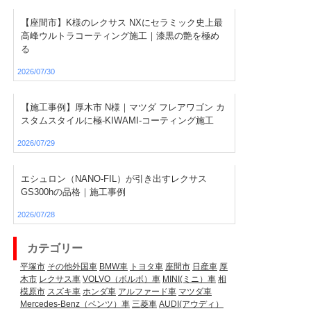
【座間市】K様のレクサス NXにセラミック史上最
高峰ウルトラコーティング施工｜漆黒の艶を極め
る
2026/07/30
【施工事例】厚木市 N様｜マツダ フレアワゴン カ
スタムスタイルに極-KIWAMI-コーティング施工
2026/07/29
エシュロン（NANO-FIL）が引き出すレクサス
GS300hの品格｜施工事例
2026/07/28
カテゴリー
平塚市
その他外国車
BMW車
トヨタ車
座間市
日産車
厚
木市
レクサス車
VOLVO（ボルボ）車
MINI(ミニ）車
相
模原市
スズキ車
ホンダ車
アルファード車
マツダ車
Mercedes-Benz（ベンツ）車
三菱車
AUDI(アウディ）