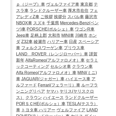
ｐ（ジープ）車
ヴェルファイア車
東京都
テ
スラ車
ランドクルーザー車
厚木市在住
フェ
アレディZ車
ご挨拶
挨拶分
スバル車
藤沢市
NBOX車
スズキ
千葉県
Mercedes-Benz(ベン
ツ)車
PORSCHE(ポルシェ）車
ワゴンR車
Jeep車
足柄上郡
大和市
MINI車
川崎市
ホン
ダ
Z32車
綾瀬市
ハリアー車
日産
スペーシア
車
フォルクスワーゲン車
プリウス車
LAND ROVER（レンジローバー）車
謹賀
新年
AlfaRomeo(アルファロメオ）車
セラミ
ックコーティング
セルシオ車
クラウン車
Alfa Romeo(アルファロメオ）車
MINI(ミニ)
車
JAGUAR(ジャガー）車
ハイエース車
ア
ルファード
Ferrari(フェラーリ）車
ルーフラ
ンニングリペア
ヤマハ
ヤリス(ヤリスクロ
ス）
クラウン
ハイエース
ランドクルーザー
PORＳＣHE(ポルシェ）車
TESLA(テスラ）
車
トヨタ車
ハリアー
ヴェルファイア
LAND