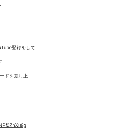
い
Tube登録をして
す
カードを差し上
pNPf0ZhXu9g