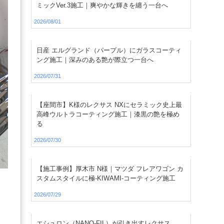
ミックVer.3施工｜爽やかな輝きを纏う一台へ
2026/08/01
日産 エルグランド（パープル）にガラスコーティ
ング施工｜深みのある艶が際立つ一台へ
2026/07/31
【座間市】K様のレクサス NXにセラミック史上最
高峰ウルトラコーティング施工｜漆黒の艶を極め
る
2026/07/30
【施工事例】厚木市 N様｜マツダ フレアワゴン カ
スタムスタイルに極-KIWAMI-コーティング施工
2026/07/29
エシュロン（NANO-FIL）が引き出すレクサス