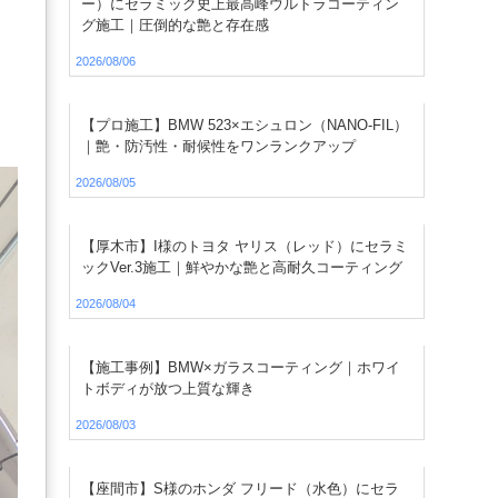
ー）にセラミック史上最高峰ウルトラコーティン
グ施工｜圧倒的な艶と存在感
2026/08/06
【プロ施工】BMW 523×エシュロン（NANO-FIL）
｜艶・防汚性・耐候性をワンランクアップ
2026/08/05
【厚木市】I様のトヨタ ヤリス（レッド）にセラミ
ックVer.3施工｜鮮やかな艶と高耐久コーティング
2026/08/04
【施工事例】BMW×ガラスコーティング｜ホワイ
トボディが放つ上質な輝き
2026/08/03
【座間市】S様のホンダ フリード（水色）にセラ