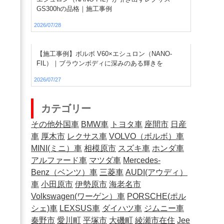
GS300hの品格｜施工事例
2026/07/28
【施工事例】ボルボ V60×エシュロン（NANO-
FIL）｜ブラウンボディに深みのある輝きを
2026/07/27
カテゴリー
その他外国車
BMW車
トヨタ車
座間市
日産
車
厚木市
レクサス車
VOLVO（ボルボ）車
MINI(ミニ）車
相模原市
スズキ車
ホンダ車
アルファード車
マツダ車
Mercedes-
Benz（ベンツ）車
三菱車
AUDI(アウディ）
車
小田原市
伊勢原市
海老名市
Volkswagen(ワーゲン）車
PORSCHE(ポル
シェ)車
LEXSUS車
ダイハツ車
ジムニー車
秦野市
愛川町
平塚市
大磯町
綾瀬市在住
Jee