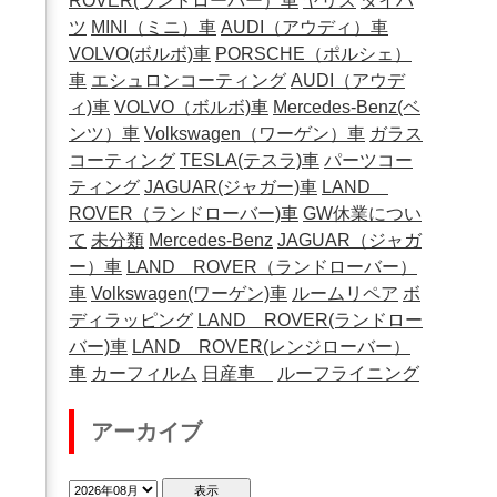
ROVER(ランドローバー）車
ヤリス
ダイハ
ツ
MINI（ミニ）車
AUDI（アウディ）車
VOLVO(ボルボ)車
PORSCHE（ポルシェ）
車
エシュロンコーティング
AUDI（アウデ
ィ)車
VOLVO（ボルボ)車
Mercedes-Benz(ベ
ンツ）車
Volkswagen（ワーゲン）車
ガラス
コーティング
TESLA(テスラ)車
パーツコー
ティング
JAGUAR(ジャガー)車
LAND
ROVER（ランドローバー)車
GW休業につい
て
未分類
Mercedes-Benz
JAGUAR（ジャガ
ー）車
LAND ROVER（ランドローバー）
車
Volkswagen(ワーゲン)車
ルームリペア
ボ
ディラッピング
LAND ROVER(ランドロー
バー)車
LAND ROVER(レンジローバー）
車
カーフィルム
日産車
ルーフライニング
アーカイブ