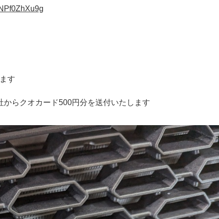
pNPf0ZhXu9g
、
します
弊社からクオカード500円分を送付いたします