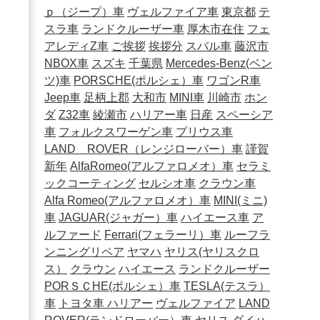
ｐ（ジープ）車
ヴェルファイア車
東京都
テ
スラ車
ランドクルーザー車
厚木市在住
フェ
アレディZ車
ご挨拶
挨拶分
スバル車
藤沢市
NBOX車
スズキ
千葉県
Mercedes-Benz(ベン
ツ)車
PORSCHE(ポルシェ）車
ワゴンR車
Jeep車
足柄上郡
大和市
MINI車
川崎市
ホン
ダ
Z32車
綾瀬市
ハリアー車
日産
スペーシア
車
フォルクスワーゲン車
プリウス車
LAND ROVER（レンジローバー）車
謹賀
新年
AlfaRomeo(アルファロメオ）車
セラミ
ックコーティング
セルシオ車
クラウン車
Alfa Romeo(アルファロメオ）車
MINI(ミニ)
車
JAGUAR(ジャガー）車
ハイエース車
ア
ルファード
Ferrari(フェラーリ）車
ルーフラ
ンニングリペア
ヤマハ
ヤリス(ヤリスクロ
ス）
クラウン
ハイエース
ランドクルーザー
PORＳＣHE(ポルシェ）車
TESLA(テスラ）
車
トヨタ車
ハリアー
ヴェルファイア
LAND