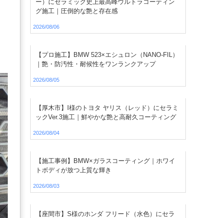
ー）にセラミック史上最高峰ウルトラコーティン
グ施工｜圧倒的な艶と存在感
2026/08/06
【プロ施工】BMW 523×エシュロン（NANO-FIL）
｜艶・防汚性・耐候性をワンランクアップ
2026/08/05
【厚木市】I様のトヨタ ヤリス（レッド）にセラミ
ックVer.3施工｜鮮やかな艶と高耐久コーティング
2026/08/04
【施工事例】BMW×ガラスコーティング｜ホワイ
トボディが放つ上質な輝き
2026/08/03
【座間市】S様のホンダ フリード（水色）にセラ