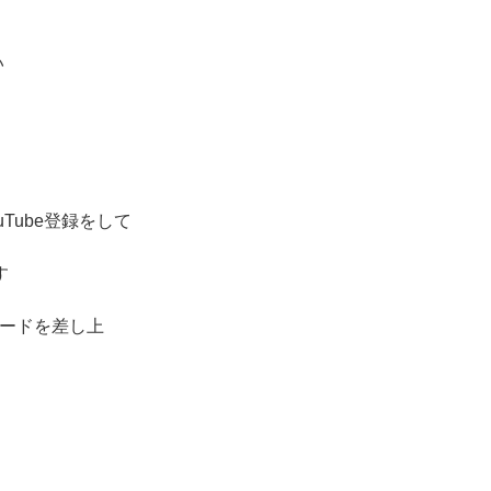
い
Tube登録をして
す
カードを差し上