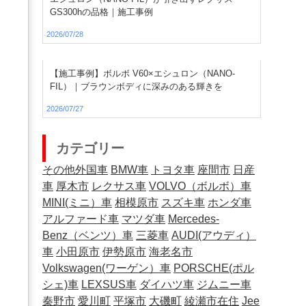
GS300hの品格｜施工事例
2026/07/28
【施工事例】ボルボ V60×エシュロン（NANO-
FIL）｜ブラウンボディに深みのある輝きを
2026/07/27
カテゴリー
その他外国車
BMW車
トヨタ車
座間市
日産
車
厚木市
レクサス車
VOLVO（ボルボ）車
MINI(ミニ）車
相模原市
スズキ車
ホンダ車
アルファード車
マツダ車
Mercedes-
Benz（ベンツ）車
三菱車
AUDI(アウディ）
車
小田原市
伊勢原市
海老名市
Volkswagen(ワーゲン）車
PORSCHE(ポル
シェ)車
LEXSUS車
ダイハツ車
ジムニー車
秦野市
愛川町
平塚市
大磯町
綾瀬市在住
Jee