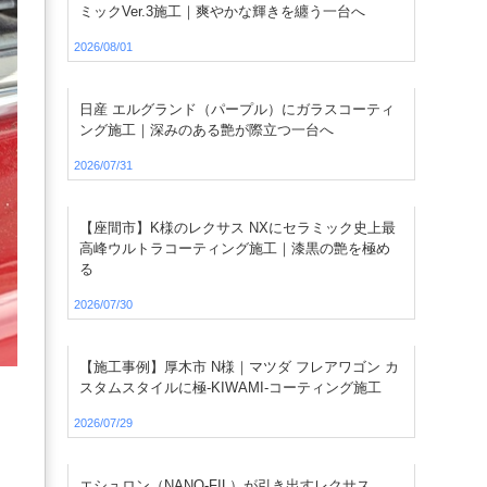
ミックVer.3施工｜爽やかな輝きを纏う一台へ
2026/08/01
日産 エルグランド（パープル）にガラスコーティ
ング施工｜深みのある艶が際立つ一台へ
2026/07/31
【座間市】K様のレクサス NXにセラミック史上最
高峰ウルトラコーティング施工｜漆黒の艶を極め
る
2026/07/30
【施工事例】厚木市 N様｜マツダ フレアワゴン カ
スタムスタイルに極-KIWAMI-コーティング施工
2026/07/29
エシュロン（NANO-FIL）が引き出すレクサス