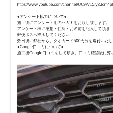
https://www.youtube.com/channel/UCwV15ryZJcm4
●アンケート協力について●
施工後にアンケート用のハガキをお渡し致します。
アンケート欄に感想・住所・お名前を記入して頂き
郵便ポスへ投函してください
数日後に弊社から、クオカード500円分を送付いた
●Google口コミについて●
施工後Google口コミをして頂き、口コミ確認後に