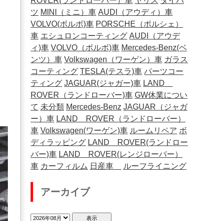
ROVER(ランドローバー）車
ヤリス
ダイハ
ツ
MINI（ミニ）車
AUDI（アウディ）車
VOLVO(ボルボ)車
PORSCHE（ポルシェ）
車
エシュロンコーティング
AUDI（アウデ
ィ)車
VOLVO（ボルボ)車
Mercedes-Benz(ベ
ンツ）車
Volkswagen（ワーゲン）車
ガラス
コーティング
TESLA(テスラ)車
パーツコー
ティング
JAGUAR(ジャガー)車
LAND
ROVER（ランドローバー)車
GW休業につい
て
未分類
Mercedes-Benz
JAGUAR（ジャガ
ー）車
LAND ROVER（ランドローバー）
車
Volkswagen(ワーゲン)車
ルームリペア
ボ
ディラッピング
LAND ROVER(ランドロー
バー)車
LAND ROVER(レンジローバー）
車
カーフィルム
日産車
ルーフライニング
アーカイブ