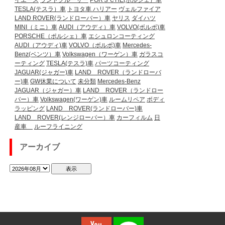
イエース
ランドクルーザー
PORＳＣHE(ポルシェ）車
TESLA(テスラ）車
トヨタ車
ハリアー
ヴェルファイア
LAND ROVER(ランドローバー）車
ヤリス
ダイハツ
MINI（ミニ）車
AUDI（アウディ）車
VOLVO(ボルボ)車
PORSCHE（ポルシェ）車
エシュロンコーティング
AUDI（アウディ)車
VOLVO（ボルボ)車
Mercedes-
Benz(ベンツ）車
Volkswagen（ワーゲン）車
ガラスコ
ーティング
TESLA(テスラ)車
パーツコーティング
JAGUAR(ジャガー)車
LAND ROVER（ランドローバ
ー)車
GW休業について
未分類
Mercedes-Benz
JAGUAR（ジャガー）車
LAND ROVER（ランドロー
バー）車
Volkswagen(ワーゲン)車
ルームリペア
ボディ
ラッピング
LAND ROVER(ランドローバー)車
LAND ROVER(レンジローバー）車
カーフィルム
日
産車
ルーフライニング
アーカイブ