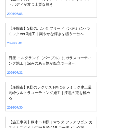
トボディが放つ上質な輝き
2026/08/03
【座間市】S様のホンダ フリード（水色）にセラ
ミックVer.3施工｜爽やかな輝きを纏う一台へ
2026/08/01
日産 エルグランド（パープル）にガラスコーティ
ング施工｜深みのある艶が際立つ一台へ
2026/07/31
【座間市】K様のレクサス NXにセラミック史上最
高峰ウルトラコーティング施工｜漆黒の艶を極め
る
2026/07/30
【施工事例】厚木市 N様｜マツダ フレアワゴン カ
スタムスタイルに極-KIWAMI-コーティング施工