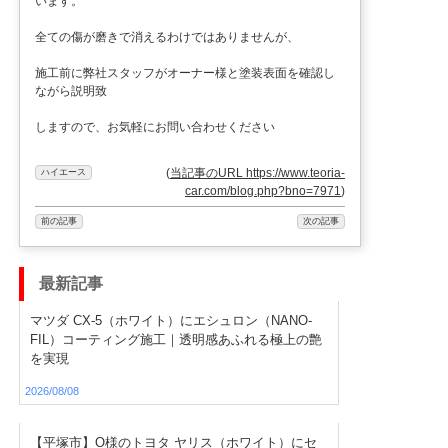
います。
全ての傷が磨きで消えるわけではありませんが、
施工前に弊社スタッフがオーナー様と塗装表面を確認し
ながら説明致
しますので、お気軽にお問い合わせください
(
当記事のURL https://www.teoria-
ハイエース
car.com/blog.php?bno=7971
)
前の記事
次の記事
最新記事
マツダ CX-5（ホワイト）にエシュロン（NANO-
FIL）コーティング施工｜透明感あふれる極上の艶
を実現
2026/08/08
【平塚市】O様のトヨタ ヤリス（ホワイト）にセ