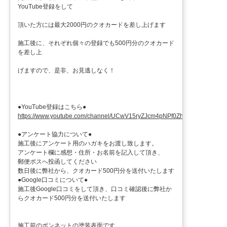
YouTube登録をして
頂いた方には最大2000円のクオカードを差し上げます
施工後に、それぞれ個々の登録でも500円分のクオカード
を差し上
げますので、是非、お見逃しなく！
●YouTube登録はこちら●
https://www.youtube.com/channel/UCwV15ryZJcm4pNPf0ZhXu9g
●アンケート協力について●
施工後にアンケート用のハガキをお渡し致します。
アンケート欄に感想・住所・お名前を記入して頂き、
郵便ポスへ投函してください
数日後に弊社から、クオカード500円分を送付いたします
●Google口コミについて●
施工後Google口コミをして頂き、口コミ確認後に弊社か
らクオカード500円分を送付いたします
施工前のボンネットの塗装表面です。