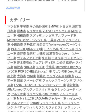
2026/07/29
カテゴリー
マツダ車
平塚市
その他外国車
BMW車
トヨタ車
座間市
日産車
厚木市
レクサス車
VOLVO（ボルボ）車
MINI(ミ
ニ）車
相模原市
スズキ車
ホンダ車
アルファード車
Mercedes-Benz（ベンツ）車
三菱車
AUDI(アウディ）
車
小田原市
伊勢原市
海老名市
Volkswagen(ワーゲン）
車
PORSCHE(ポルシェ)車
LEXSUS車
ダイハツ車
ジム
ニー車
秦野市
愛川町
大磯町
綾瀬市在住
Jeeｐ（ジー
プ）車
ヴェルファイア車
東京都
テスラ車
ランドクルー
ザー車
厚木市在住
フェアレディZ車
ご挨拶
挨拶分
スバ
ル車
藤沢市
NBOX車
スズキ
千葉県
Mercedes-Benz(ベ
ンツ)車
PORSCHE(ポルシェ）車
ワゴンR車
Jeep車
足
柄上郡
大和市
MINI車
川崎市
ホンダ
Z32車
綾瀬市
ハリ
アー車
日産
スペーシア車
フォルクスワーゲン車
プリウ
ス車
LAND ROVER（レンジローバー）車
謹賀新年
AlfaRomeo(アルファロメオ）車
セラミックコーティン
グ
セルシオ車
クラウン車
Alfa Romeo(アルファロメ
オ）車
MINI(ミニ)車
JAGUAR(ジャガー）車
ハイエース
車
アルファード
Ferrari(フェラーリ）車
ルーフランニ
ングリペア
ヤマハ
ヤリス(ヤリスクロス）
クラウン
ハ