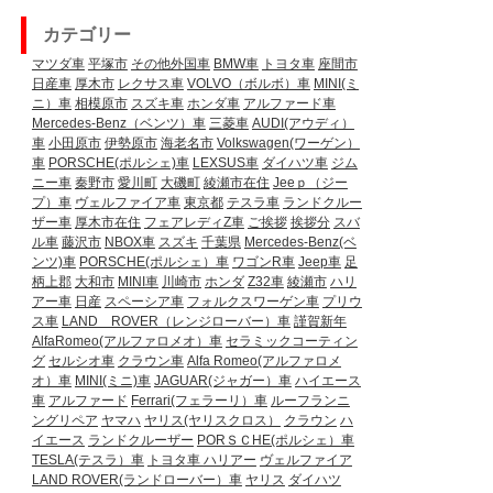
カテゴリー
マツダ車
平塚市
その他外国車
BMW車
トヨタ車
座間市
日産車
厚木市
レクサス車
VOLVO（ボルボ）車
MINI(ミ
ニ）車
相模原市
スズキ車
ホンダ車
アルファード車
Mercedes-Benz（ベンツ）車
三菱車
AUDI(アウディ）
車
小田原市
伊勢原市
海老名市
Volkswagen(ワーゲン）
車
PORSCHE(ポルシェ)車
LEXSUS車
ダイハツ車
ジム
ニー車
秦野市
愛川町
大磯町
綾瀬市在住
Jeeｐ（ジー
プ）車
ヴェルファイア車
東京都
テスラ車
ランドクルー
ザー車
厚木市在住
フェアレディZ車
ご挨拶
挨拶分
スバ
ル車
藤沢市
NBOX車
スズキ
千葉県
Mercedes-Benz(ベ
ンツ)車
PORSCHE(ポルシェ）車
ワゴンR車
Jeep車
足
柄上郡
大和市
MINI車
川崎市
ホンダ
Z32車
綾瀬市
ハリ
アー車
日産
スペーシア車
フォルクスワーゲン車
プリウ
ス車
LAND ROVER（レンジローバー）車
謹賀新年
AlfaRomeo(アルファロメオ）車
セラミックコーティン
グ
セルシオ車
クラウン車
Alfa Romeo(アルファロメ
オ）車
MINI(ミニ)車
JAGUAR(ジャガー）車
ハイエース
車
アルファード
Ferrari(フェラーリ）車
ルーフランニ
ングリペア
ヤマハ
ヤリス(ヤリスクロス）
クラウン
ハ
イエース
ランドクルーザー
PORＳＣHE(ポルシェ）車
TESLA(テスラ）車
トヨタ車
ハリアー
ヴェルファイア
LAND ROVER(ランドローバー）車
ヤリス
ダイハツ