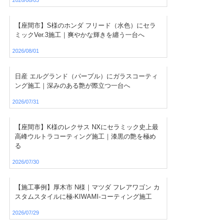
【座間市】S様のホンダ フリード（水色）にセラ
ミックVer.3施工｜爽やかな輝きを纏う一台へ
2026/08/01
日産 エルグランド（パープル）にガラスコーティ
ング施工｜深みのある艶が際立つ一台へ
2026/07/31
【座間市】K様のレクサス NXにセラミック史上最
高峰ウルトラコーティング施工｜漆黒の艶を極め
る
2026/07/30
【施工事例】厚木市 N様｜マツダ フレアワゴン カ
スタムスタイルに極-KIWAMI-コーティング施工
2026/07/29