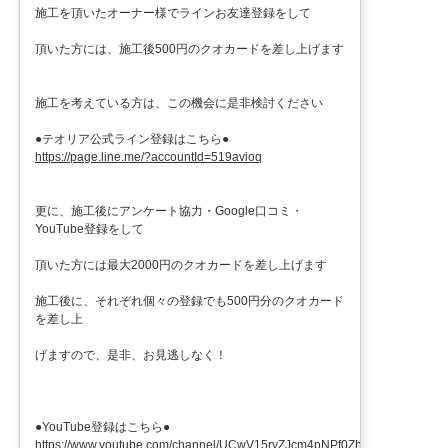
施工を頂いたオーナー様でラインお友達登録をして
頂いた方には、施工後500円のクオカードを差し上げます
施工を考えている方は、この機会に是非検討ください
●テオリア公式ライン登録はこちら●
https://page.line.me/?accountId=519avioq
更に、施工後にアンケート協力・Google口コミ・
YouTube登録をして
頂いた方には最大2000円のクオカードを差し上げます
施工後に、それぞれ個々の登録でも500円分のクオカード
を差し上
げますので、是非、お見逃しなく！
●YouTube登録はこちら●
https://www.youtube.com/channel/UCwV15ryZJcm4pNPf0ZhXu9g