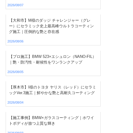
2026/08/07
【大和市】M様のダッジ チャレンジャー（グレ
ー）にセラミック史上最高峰ウルトラコーティン
グ施工｜圧倒的な艶と存在感
2026/08/06
【プロ施工】BMW 523×エシュロン（NANO-FIL）
｜艶・防汚性・耐候性をワンランクアップ
2026/08/05
【厚木市】I様のトヨタ ヤリス（レッド）にセラミ
ックVer.3施工｜鮮やかな艶と高耐久コーティング
2026/08/04
【施工事例】BMW×ガラスコーティング｜ホワイ
トボディが放つ上質な輝き
2026/08/03