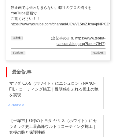
静止画では伝わりきらない、弊社のプロの拘りを
YouTube動画で
ご覧ください！！
https://www.youtube.com/channel/UCwV15ryZJcm4pNPf0ZhXu9g
(
当記事のURL https://www.teoria-
日産車
car.com/blog.php?bno=7947
)
前の記事
次の記事
最新記事
マツダ CX-5（ホワイト）にエシュロン（NANO-
FIL）コーティング施工｜透明感あふれる極上の艶
を実現
2026/08/08
【平塚市】O様のトヨタ ヤリス（ホワイト）にセ
ラミック史上最高峰ウルトラコーティング施工｜
究極の艶と保護性能