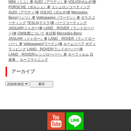
MINI（ミニ）車
AUDI（アウディ）車
VOLVO(ボルボ)車
PORSCHE（ポルシェ）車
エシュロンコーティング
AUDI（アウディ)車
VOLVO（ボルボ)車
Mercedes-
Benz(ベンツ）車
Volkswagen（ワーゲン）車
ガラスコ
ーティング
TESLA(テスラ)車
パーツコーティング
JAGUAR(ジャガー)車
LAND ROVER（ランドローバ
ー)車
GW休業について
未分類
Mercedes-Benz
JAGUAR（ジャガー）車
LAND ROVER（ランドロー
バー）車
Volkswagen(ワーゲン)車
ルームリペア
ボディ
ラッピング
LAND ROVER(ランドローバー)車
LAND ROVER(レンジローバー）車
カーフィルム
日
産車
ルーフライニング
アーカイブ