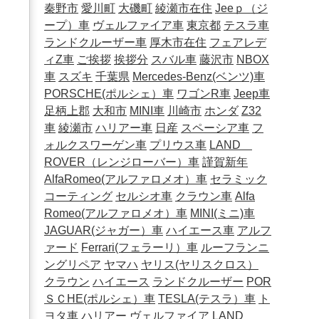
秦野市
愛川町
大磯町
綾瀬市在住
Jeeｐ（ジ
ープ）車
ヴェルファイア車
東京都
テスラ車
ランドクルーザー車
厚木市在住
フェアレデ
ィZ車
ご挨拶
挨拶分
スバル車
藤沢市
NBOX
車
スズキ
千葉県
Mercedes-Benz(ベンツ)車
PORSCHE(ポルシェ）車
ワゴンR車
Jeep車
足柄上郡
大和市
MINI車
川崎市
ホンダ
Z32
車
綾瀬市
ハリアー車
日産
スペーシア車
フ
ォルクスワーゲン車
プリウス車
LAND
ROVER（レンジローバー）車
謹賀新年
AlfaRomeo(アルファロメオ）車
セラミック
コーティング
セルシオ車
クラウン車
Alfa
Romeo(アルファロメオ）車
MINI(ミニ)車
JAGUAR(ジャガー）車
ハイエース車
アルフ
ァード
Ferrari(フェラーリ）車
ルーフランニ
ングリペア
ヤマハ
ヤリス(ヤリスクロス）
クラウン
ハイエース
ランドクルーザー
POR
ＳＣHE(ポルシェ）車
TESLA(テスラ）車
ト
ヨタ車
ハリアー
ヴェルファイア
LAND