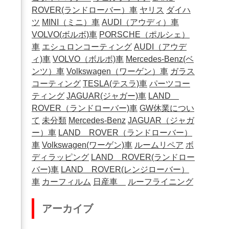
ROVER(ランドローバー）車
ヤリス
ダイハ
ツ
MINI（ミニ）車
AUDI（アウディ）車
VOLVO(ボルボ)車
PORSCHE（ポルシェ）
車
エシュロンコーティング
AUDI（アウデ
ィ)車
VOLVO（ボルボ)車
Mercedes-Benz(ベ
ンツ）車
Volkswagen（ワーゲン）車
ガラス
コーティング
TESLA(テスラ)車
パーツコー
ティング
JAGUAR(ジャガー)車
LAND
ROVER（ランドローバー)車
GW休業につい
て
未分類
Mercedes-Benz
JAGUAR（ジャガ
ー）車
LAND ROVER（ランドローバー）
車
Volkswagen(ワーゲン)車
ルームリペア
ボ
ディラッピング
LAND ROVER(ランドロー
バー)車
LAND ROVER(レンジローバー）
車
カーフィルム
日産車
ルーフライニング
アーカイブ