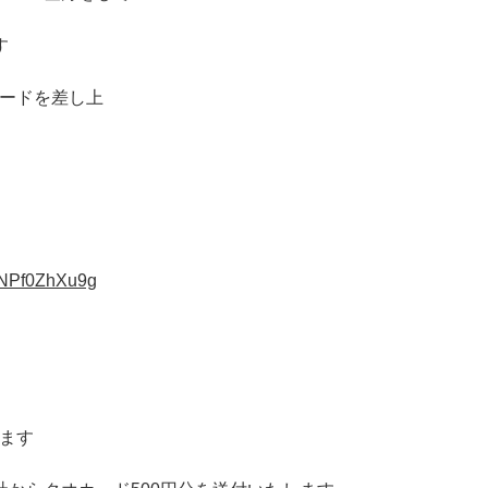
す
カードを差し上
pNPf0ZhXu9g
、
します