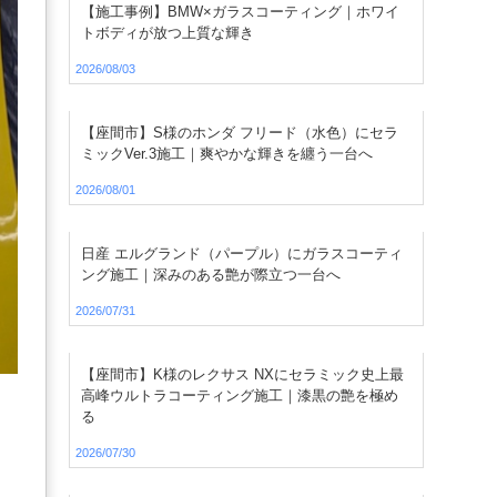
【施工事例】BMW×ガラスコーティング｜ホワイ
トボディが放つ上質な輝き
2026/08/03
【座間市】S様のホンダ フリード（水色）にセラ
ミックVer.3施工｜爽やかな輝きを纏う一台へ
2026/08/01
日産 エルグランド（パープル）にガラスコーティ
ング施工｜深みのある艶が際立つ一台へ
2026/07/31
【座間市】K様のレクサス NXにセラミック史上最
高峰ウルトラコーティング施工｜漆黒の艶を極め
る
2026/07/30