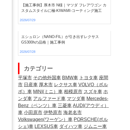
【施工事例】厚木市 N様｜マツダ フレアワゴン カ
スタムスタイルに極-KIWAMI-コーティング施工
2026/07/29
エシュロン（NANO-FIL）が引き出すレクサス
GS300hの品格｜施工事例
2026/07/28
カテゴリー
平塚市
その他外国車
BMW車
トヨタ車
座間
市
日産車
厚木市
レクサス車
VOLVO（ボル
ボ）車
MINI(ミニ）車
相模原市
スズキ車
ホ
ンダ車
アルファード車
マツダ車
Mercedes-
Benz（ベンツ）車
三菱車
AUDI(アウディ）
車
小田原市
伊勢原市
海老名市
Volkswagen(ワーゲン）車
PORSCHE(ポル
シェ)車
LEXSUS車
ダイハツ車
ジムニー車