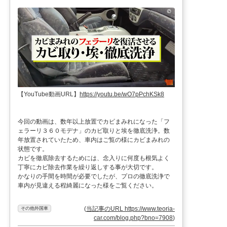
【YouTube動画URL】
https://youtu.be/wO7pPchKSk8
今回の動画は、数年以上放置でカビまみれになった「フ
ェラーリ３６０モデナ」のカビ取りと埃を徹底洗浄。数
年放置されていたため、車内はご覧の様にカビまみれの
状態です。
カビを徹底除去するためには、念入りに何度も根気よく
丁寧にカビ除去作業を繰り返しする事が大切です。
かなりの手間を時間が必要でしたが、プロの徹底洗浄で
車内が見違える程綺麗になった様をご覧ください。
(
当記事のURL https://www.teoria-
その他外国車
car.com/blog.php?bno=7908
)