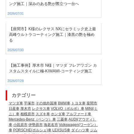
ング施工｜深みのある艶が際立つ一台へ
2026/07/31
【座間市】K様のレクサス NXにセラミック史上最
高峰ウルトラコーティング施工｜漆黒の艶を極め
る
2026/07/30
【施工事例】厚木市 N様｜マツダ フレアワゴン カ
スタムスタイルに極-KIWAMI-コーティング施工
2026/07/29
カテゴリー
マツダ車
平塚市
その他外国車
BMW車
トヨタ車
座間市
日産車
厚木市
レクサス車
VOLVO（ボルボ）車
MINI(ミ
ニ）車
相模原市
スズキ車
ホンダ車
アルファード車
Mercedes-Benz（ベンツ）車
三菱車
AUDI(アウディ）
車
小田原市
伊勢原市
海老名市
Volkswagen(ワーゲン）
車
PORSCHE(ポルシェ)車
LEXSUS車
ダイハツ車
ジム