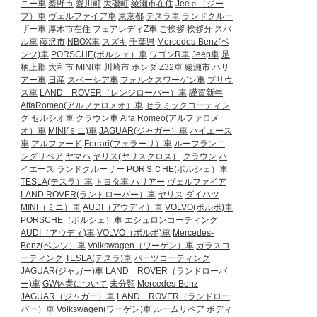
ニー車
秦野市
愛川町
大磯町
綾瀬市在住
Jeeｐ（ジー
プ）車
ヴェルファイア車
東京都
テスラ車
ランドクルー
ザー車
厚木市在住
フェアレディZ車
ご挨拶
挨拶分
スバ
ル車
藤沢市
NBOX車
スズキ
千葉県
Mercedes-Benz(ベ
ンツ)車
PORSCHE(ポルシェ）車
ワゴンR車
Jeep車
足
柄上郡
大和市
MINI車
川崎市
ホンダ
Z32車
綾瀬市
ハリ
アー車
日産
スペーシア車
フォルクスワーゲン車
プリウ
ス車
LAND ROVER（レンジローバー）車
謹賀新年
AlfaRomeo(アルファロメオ）車
セラミックコーティン
グ
セルシオ車
クラウン車
Alfa Romeo(アルファロメ
オ）車
MINI(ミニ)車
JAGUAR(ジャガー）車
ハイエース
車
アルファード
Ferrari(フェラーリ）車
ルーフランニ
ングリペア
ヤマハ
ヤリス(ヤリスクロス）
クラウン
ハ
イエース
ランドクルーザー
PORＳＣHE(ポルシェ）車
TESLA(テスラ）車
トヨタ車
ハリアー
ヴェルファイア
LAND ROVER(ランドローバー）車
ヤリス
ダイハツ
MINI（ミニ）車
AUDI（アウディ）車
VOLVO(ボルボ)車
PORSCHE（ポルシェ）車
エシュロンコーティング
AUDI（アウディ)車
VOLVO（ボルボ)車
Mercedes-
Benz(ベンツ）車
Volkswagen（ワーゲン）車
ガラスコ
ーティング
TESLA(テスラ)車
パーツコーティング
JAGUAR(ジャガー)車
LAND ROVER（ランドローバ
ー)車
GW休業について
未分類
Mercedes-Benz
JAGUAR（ジャガー）車
LAND ROVER（ランドロー
バー）車
Volkswagen(ワーゲン)車
ルームリペア
ボディ