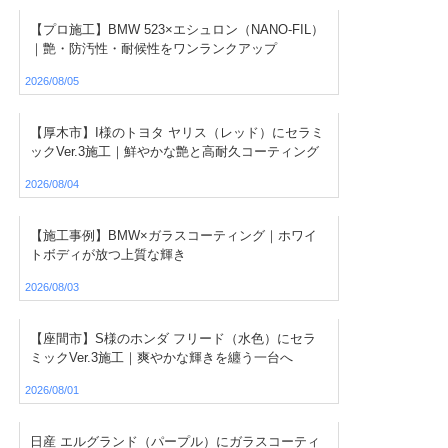
【プロ施工】BMW 523×エシュロン（NANO-FIL）
｜艶・防汚性・耐候性をワンランクアップ
2026/08/05
【厚木市】I様のトヨタ ヤリス（レッド）にセラミ
ックVer.3施工｜鮮やかな艶と高耐久コーティング
2026/08/04
【施工事例】BMW×ガラスコーティング｜ホワイ
トボディが放つ上質な輝き
2026/08/03
【座間市】S様のホンダ フリード（水色）にセラ
ミックVer.3施工｜爽やかな輝きを纏う一台へ
2026/08/01
日産 エルグランド（パープル）にガラスコーティ