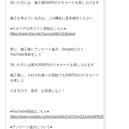
頂いた方には、施工後500円のクオカードを差し上げます
施工を考えている方は、この機会に是非検討ください
●テオリア公式ライン登録はこちら●
https://page.line.me/?accountId=519avioq
更に、施工後にアンケート協力・Google口コミ・
YouTube登録をして
頂いた方には最大2000円のクオカードを差し上げます
施工後に、それぞれ個々の登録でも500円分のクオカード
を差し上
げますので、是非、お見逃しなく！
●YouTube登録はこちら●
https://www.youtube.com/channel/UCwV15ryZJcm4pNPf0ZhXu9g
●アンケート協力について●