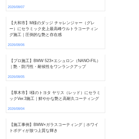
2026/08/07
【大和市】M様のダッジ チャレンジャー（グレ
ー）にセラミック史上最高峰ウルトラコーティン
グ施工｜圧倒的な艶と存在感
2026/08/06
【プロ施工】BMW 523×エシュロン（NANO-FIL）
｜艶・防汚性・耐候性をワンランクアップ
2026/08/05
【厚木市】I様のトヨタ ヤリス（レッド）にセラミ
ックVer.3施工｜鮮やかな艶と高耐久コーティング
2026/08/04
【施工事例】BMW×ガラスコーティング｜ホワイ
トボディが放つ上質な輝き