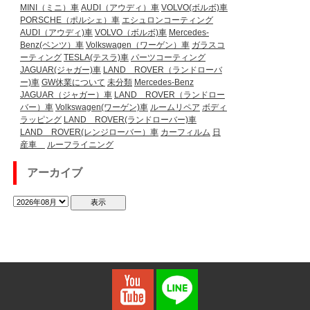
MINI（ミニ）車
AUDI（アウディ）車
VOLVO(ボルボ)車
PORSCHE（ポルシェ）車
エシュロンコーティング
AUDI（アウディ)車
VOLVO（ボルボ)車
Mercedes-
Benz(ベンツ）車
Volkswagen（ワーゲン）車
ガラスコ
ーティング
TESLA(テスラ)車
パーツコーティング
JAGUAR(ジャガー)車
LAND ROVER（ランドローバ
ー)車
GW休業について
未分類
Mercedes-Benz
JAGUAR（ジャガー）車
LAND ROVER（ランドロー
バー）車
Volkswagen(ワーゲン)車
ルームリペア
ボディ
ラッピング
LAND ROVER(ランドローバー)車
LAND ROVER(レンジローバー）車
カーフィルム
日
産車
ルーフライニング
アーカイブ