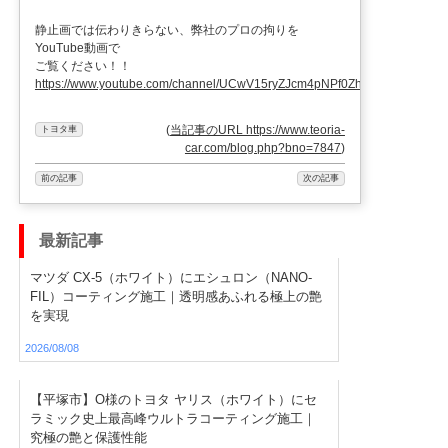
静止画では伝わりきらない、弊社のプロの拘りを
YouTube動画で
ご覧ください！！
https://www.youtube.com/channel/UCwV15ryZJcm4pNPf0ZhXu9g
(
当記事のURL https://www.teoria-
トヨタ車
car.com/blog.php?bno=7847
)
前の記事
次の記事
最新記事
マツダ CX-5（ホワイト）にエシュロン（NANO-
FIL）コーティング施工｜透明感あふれる極上の艶
を実現
2026/08/08
【平塚市】O様のトヨタ ヤリス（ホワイト）にセ
ラミック史上最高峰ウルトラコーティング施工｜
究極の艶と保護性能