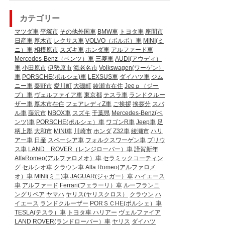
カテゴリー
マツダ車
平塚市
その他外国車
BMW車
トヨタ車
座間市
日産車
厚木市
レクサス車
VOLVO（ボルボ）車
MINI(ミ
ニ）車
相模原市
スズキ車
ホンダ車
アルファード車
Mercedes-Benz（ベンツ）車
三菱車
AUDI(アウディ）
車
小田原市
伊勢原市
海老名市
Volkswagen(ワーゲン）
車
PORSCHE(ポルシェ)車
LEXSUS車
ダイハツ車
ジム
ニー車
秦野市
愛川町
大磯町
綾瀬市在住
Jeeｐ（ジー
プ）車
ヴェルファイア車
東京都
テスラ車
ランドクルー
ザー車
厚木市在住
フェアレディZ車
ご挨拶
挨拶分
スバ
ル車
藤沢市
NBOX車
スズキ
千葉県
Mercedes-Benz(ベ
ンツ)車
PORSCHE(ポルシェ）車
ワゴンR車
Jeep車
足
柄上郡
大和市
MINI車
川崎市
ホンダ
Z32車
綾瀬市
ハリ
アー車
日産
スペーシア車
フォルクスワーゲン車
プリウ
ス車
LAND ROVER（レンジローバー）車
謹賀新年
AlfaRomeo(アルファロメオ）車
セラミックコーティン
グ
セルシオ車
クラウン車
Alfa Romeo(アルファロメ
オ）車
MINI(ミニ)車
JAGUAR(ジャガー）車
ハイエース
車
アルファード
Ferrari(フェラーリ）車
ルーフランニ
ングリペア
ヤマハ
ヤリス(ヤリスクロス）
クラウン
ハ
イエース
ランドクルーザー
PORＳＣHE(ポルシェ）車
TESLA(テスラ）車
トヨタ車
ハリアー
ヴェルファイア
LAND ROVER(ランドローバー）車
ヤリス
ダイハツ