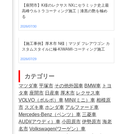
【座間市】K様のレクサス NXにセラミック史上最
高峰ウルトラコーティング施工｜漆黒の艶を極め
る
2026/07/30
【施工事例】厚木市 N様｜マツダ フレアワゴン カ
スタムスタイルに極-KIWAMI-コーティング施工
2026/07/29
カテゴリー
マツダ車
平塚市
その他外国車
BMW車
トヨ
タ車
座間市
日産車
厚木市
レクサス車
VOLVO（ボルボ）車
MINI(ミニ）車
相模原
市
スズキ車
ホンダ車
アルファード車
Mercedes-Benz（ベンツ）車
三菱車
AUDI(アウディ）車
小田原市
伊勢原市
海老
名市
Volkswagen(ワーゲン）車