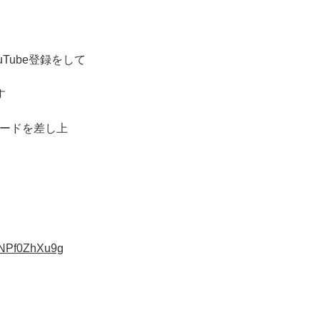
Tube登録をして
す
カードを差し上
pNPf0ZhXu9g
、