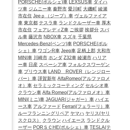
PORSCHE(ポルシェ)車
LEXSUS車
ダイハ
ツ車
ジムニー車
秦野市
愛川町
大磯町
綾瀬
市在住
Jeeｐ（ジープ）車
ヴェルファイア
車
東京都
テスラ車
ランドクルーザー車
厚木
市在住
フェアレディZ車
ご挨拶
挨拶分
スバ
ル車
藤沢市
NBOX車
スズキ
千葉県
Mercedes-Benz(ベンツ)車
PORSCHE(ポル
シェ）車
ワゴンR車
Jeep車
足柄上郡
大和市
MINI車
川崎市
ホンダ
Z32車
綾瀬市
ハリア
ー車
日産
スペーシア車
フォルクスワーゲン
車
プリウス車
LAND ROVER（レンジロー
バー）車
謹賀新年
AlfaRomeo(アルファロメ
オ）車
セラミックコーティング
セルシオ車
クラウン車
Alfa Romeo(アルファロメオ）車
MINI(ミニ)車
JAGUAR(ジャガー）車
ハイエ
ース車
アルファード
Ferrari(フェラーリ）車
ルーフランニングリペア
ヤマハ
ヤリス(ヤリ
スクロス）
クラウン
ハイエース
ランドクル
ーザー
PORＳＣHE(ポルシェ）車
TESLA(テ