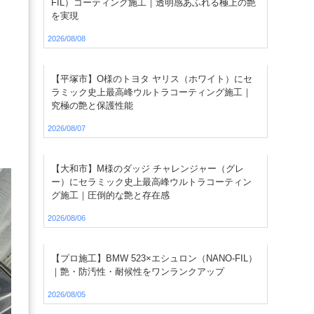
FIL）コーティング施工｜透明感あふれる極上の艶
を実現
2026/08/08
【平塚市】O様のトヨタ ヤリス（ホワイト）にセ
ラミック史上最高峰ウルトラコーティング施工｜
究極の艶と保護性能
2026/08/07
【大和市】M様のダッジ チャレンジャー（グレ
ー）にセラミック史上最高峰ウルトラコーティン
グ施工｜圧倒的な艶と存在感
2026/08/06
【プロ施工】BMW 523×エシュロン（NANO-FIL）
｜艶・防汚性・耐候性をワンランクアップ
2026/08/05