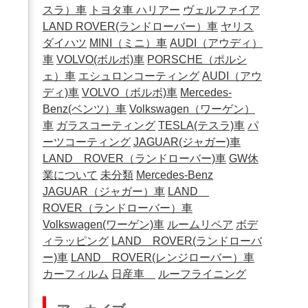
スラ）車
トヨタ車
ハリアー
ヴェルファイア
LAND ROVER(ランドローバー）車
ヤリス
ダイハツ
MINI（ミニ）車
AUDI（アウディ）
車
VOLVO(ボルボ)車
PORSCHE（ポルシ
ェ）車
エシュロンコーティング
AUDI（アウ
ディ)車
VOLVO（ボルボ)車
Mercedes-
Benz(ベンツ）車
Volkswagen（ワーゲン）
車
ガラスコーティング
TESLA(テスラ)車
パ
ーツコーティング
JAGUAR(ジャガー)車
LAND ROVER（ランドローバー)車
GW休
業について
未分類
Mercedes-Benz
JAGUAR（ジャガー）車
LAND
ROVER（ランドローバー）車
Volkswagen(ワーゲン)車
ルームリペア
ボデ
ィラッピング
LAND ROVER(ランドローバ
ー)車
LAND ROVER(レンジローバー）車
カーフィルム
日産車
ルーフライニング