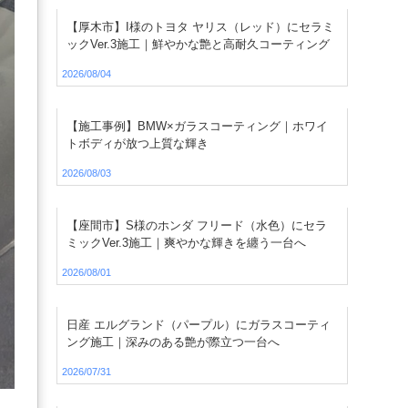
【厚木市】I様のトヨタ ヤリス（レッド）にセラミ
ックVer.3施工｜鮮やかな艶と高耐久コーティング
2026/08/04
【施工事例】BMW×ガラスコーティング｜ホワイ
トボディが放つ上質な輝き
2026/08/03
【座間市】S様のホンダ フリード（水色）にセラ
ミックVer.3施工｜爽やかな輝きを纏う一台へ
2026/08/01
日産 エルグランド（パープル）にガラスコーティ
ング施工｜深みのある艶が際立つ一台へ
2026/07/31