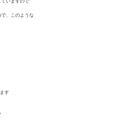
していますので
ので、このような
げます
い