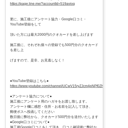
https://page.line.me/?accountId=519avioq
更に、施工後にアンケート協力・Google口コミ・
YouTube登録をして
頂いた方には最大2000円のクオカードを差し上げます
施工後に、それぞれ個々の登録でも500円分のクオカード
を差し上
げますので、是非、お見逃しなく！
●YouTube登録はこちら●
https://www.youtube.com/channel/UCwV15ryZJcm4pNPf0ZhXu9g
●アンケート協力について●
施工後にアンケート用のハガキをお渡し致します。
アンケート欄に感想・住所・お名前を記入して頂き、
郵便ポスへ投函してください
数日後に弊社から、クオカード500円分を送付いたします
●Google口コミについて●
施工後Google口コミをして頂き、口コミ確認後に弊社か