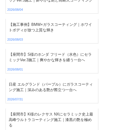
ックVer.3施工｜鮮やかな艶と高耐久コーティング
2026/08/04
【施工事例】BMW×ガラスコーティング｜ホワイ
トボディが放つ上質な輝き
2026/08/03
【座間市】S様のホンダ フリード（水色）にセラ
ミックVer.3施工｜爽やかな輝きを纏う一台へ
2026/08/01
日産 エルグランド（パープル）にガラスコーティ
ング施工｜深みのある艶が際立つ一台へ
2026/07/31
【座間市】K様のレクサス NXにセラミック史上最
高峰ウルトラコーティング施工｜漆黒の艶を極め
る