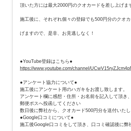
頂いた方には最大2000円のクオカードを差し上げま
施工後に、それぞれ個々の登録でも500円分のクオ
げますので、是非、お見逃しなく！
●YouTube登録はこちら●
https://www.youtube.com/channel/UCwV15ryZJcm4
●アンケート協力について●
施工後にアンケート用のハガキをお渡し致します。
アンケート欄に感想・住所・お名前を記入して頂き
郵便ポスへ投函してください
数日後に弊社から、クオカード500円分を送付いた
●Google口コミについて●
施工後Google口コミをして頂き、口コミ確認後に