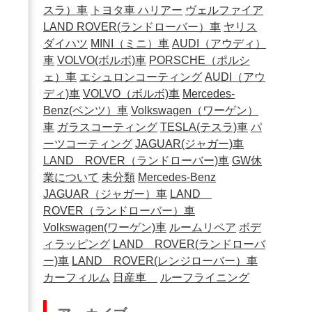
スラ）車
トヨタ車
ハリアー
ヴェルファイア
LAND ROVER(ランドローバー）車
ヤリス
ダイハツ
MINI（ミニ）車
AUDI（アウディ）
車
VOLVO(ボルボ)車
PORSCHE（ポルシ
ェ）車
エシュロンコーティング
AUDI（アウ
ディ)車
VOLVO（ボルボ)車
Mercedes-
Benz(ベンツ）車
Volkswagen（ワーゲン）
車
ガラスコーティング
TESLA(テスラ)車
パ
ーツコーティング
JAGUAR(ジャガー)車
LAND ROVER（ランドローバー)車
GW休
業について
未分類
Mercedes-Benz
JAGUAR（ジャガー）車
LAND
ROVER（ランドローバー）車
Volkswagen(ワーゲン)車
ルームリペア
ボデ
ィラッピング
LAND ROVER(ランドローバ
ー)車
LAND ROVER(レンジローバー）車
カーフィルム
日産車
ルーフライニング