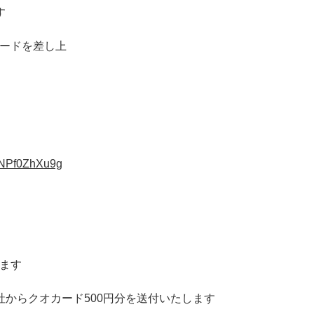
す
カードを差し上
pNPf0ZhXu9g
、
します
弊社からクオカード500円分を送付いたします