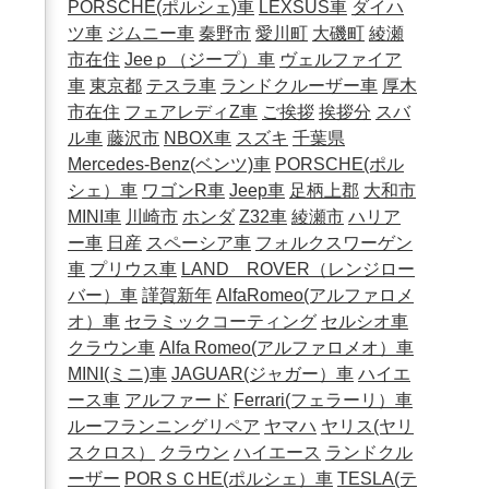
PORSCHE(ポルシェ)車
LEXSUS車
ダイハ
ツ車
ジムニー車
秦野市
愛川町
大磯町
綾瀬
市在住
Jeeｐ（ジープ）車
ヴェルファイア
車
東京都
テスラ車
ランドクルーザー車
厚木
市在住
フェアレディZ車
ご挨拶
挨拶分
スバ
ル車
藤沢市
NBOX車
スズキ
千葉県
Mercedes-Benz(ベンツ)車
PORSCHE(ポル
シェ）車
ワゴンR車
Jeep車
足柄上郡
大和市
MINI車
川崎市
ホンダ
Z32車
綾瀬市
ハリア
ー車
日産
スペーシア車
フォルクスワーゲン
車
プリウス車
LAND ROVER（レンジロー
バー）車
謹賀新年
AlfaRomeo(アルファロメ
オ）車
セラミックコーティング
セルシオ車
クラウン車
Alfa Romeo(アルファロメオ）車
MINI(ミニ)車
JAGUAR(ジャガー）車
ハイエ
ース車
アルファード
Ferrari(フェラーリ）車
ルーフランニングリペア
ヤマハ
ヤリス(ヤリ
スクロス）
クラウン
ハイエース
ランドクル
ーザー
PORＳＣHE(ポルシェ）車
TESLA(テ