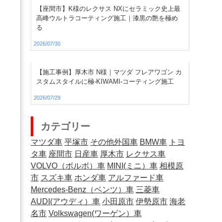
【座間市】K様のレクサス NXにセラミック史上最
高峰ウルトラコーティング施工｜漆黒の艶を極め
る
2026/07/30
【施工事例】厚木市 N様｜マツダ フレアワゴン カ
スタムスタイルに極-KIWAMI-コーティング施工
2026/07/29
カテゴリー
マツダ車
平塚市
その他外国車
BMW車
トヨ
タ車
座間市
日産車
厚木市
レクサス車
VOLVO（ボルボ）車
MINI(ミニ）車
相模原
市
スズキ車
ホンダ車
アルファード車
Mercedes-Benz（ベンツ）車
三菱車
AUDI(アウディ）車
小田原市
伊勢原市
海老
名市
Volkswagen(ワーゲン）車