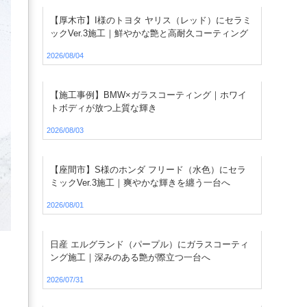
【厚木市】I様のトヨタ ヤリス（レッド）にセラミ
ックVer.3施工｜鮮やかな艶と高耐久コーティング
2026/08/04
【施工事例】BMW×ガラスコーティング｜ホワイ
トボディが放つ上質な輝き
2026/08/03
【座間市】S様のホンダ フリード（水色）にセラ
ミックVer.3施工｜爽やかな輝きを纏う一台へ
2026/08/01
日産 エルグランド（パープル）にガラスコーティ
ング施工｜深みのある艶が際立つ一台へ
2026/07/31