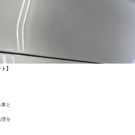
ット】
る事と
処理を