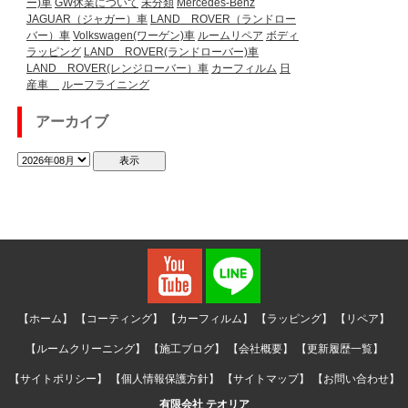
ー)車
GW休業について
未分類
Mercedes-Benz
JAGUAR（ジャガー）車
LAND ROVER（ランドロー
バー）車
Volkswagen(ワーゲン)車
ルームリペア
ボディ
ラッピング
LAND ROVER(ランドローバー)車
LAND ROVER(レンジローバー）車
カーフィルム
日
産車
ルーフライニング
アーカイブ
【ホーム】
【コーティング】
【カーフィルム】
【ラッピング】
【リペア】
【ルームクリーニング】
【施工ブログ】
【会社概要】
【更新履歴一覧】
【サイトポリシー】
【個人情報保護方針】
【サイトマップ】
【お問い合わせ】
有限会社 テオリア