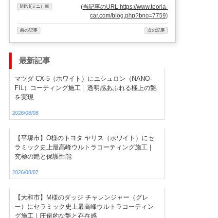
(
当記事のURL https://www.teoria-
MINI(ミニ）車
car.com/blog.php?bno=7759
)
前の記事
次の記事
最新記事
マツダ CX-5（ホワイト）にエシュロン（NANO-
FIL）コーティング施工｜透明感あふれる極上の艶
を実現
2026/08/08
【平塚市】O様のトヨタ ヤリス（ホワイト）にセ
ラミック史上最高峰ウルトラコーティング施工｜
究極の艶と保護性能
2026/08/07
【大和市】M様のダッジ チャレンジャー（グレ
ー）にセラミック史上最高峰ウルトラコーティン
グ施工｜圧倒的な艶と存在感