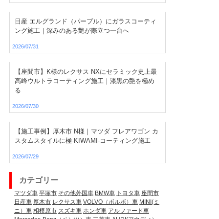
日産 エルグランド（パープル）にガラスコーティ
ング施工｜深みのある艶が際立つ一台へ
2026/07/31
【座間市】K様のレクサス NXにセラミック史上最
高峰ウルトラコーティング施工｜漆黒の艶を極め
る
2026/07/30
【施工事例】厚木市 N様｜マツダ フレアワゴン カ
スタムスタイルに極-KIWAMI-コーティング施工
2026/07/29
カテゴリー
マツダ車
平塚市
その他外国車
BMW車
トヨタ車
座間市
日産車
厚木市
レクサス車
VOLVO（ボルボ）車
MINI(ミ
ニ）車
相模原市
スズキ車
ホンダ車
アルファード車