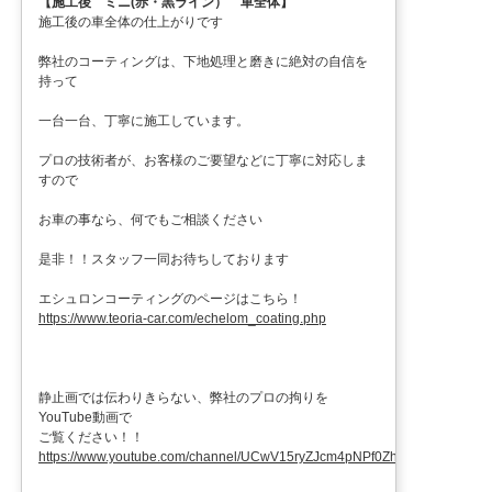
【施工後 ミニ(赤・黒ライン） 車全体】
施工後の車全体の仕上がりです
弊社のコーティングは、下地処理と磨きに絶対の自信を
持って
一台一台、丁寧に施工しています。
プロの技術者が、お客様のご要望などに丁寧に対応しま
すので
お車の事なら、何でもご相談ください
是非！！スタッフ一同お待ちしております
エシュロンコーティングのページはこちら！
https://www.teoria-car.com/echelom_coating.php
静止画では伝わりきらない、弊社のプロの拘りを
YouTube動画で
ご覧ください！！
https://www.youtube.com/channel/UCwV15ryZJcm4pNPf0ZhXu9g