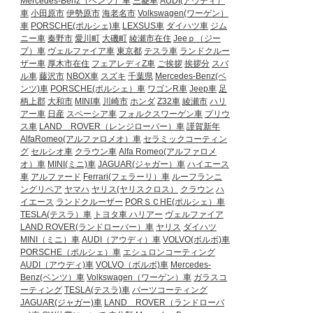
Mercedes-Benz（ベンツ）車
三菱車
AUDI(アウディ）
車
小田原市
伊勢原市
海老名市
Volkswagen(ワーゲン）
車
PORSCHE(ポルシェ)車
LEXSUS車
ダイハツ車
ジム
ニー車
秦野市
愛川町
大磯町
綾瀬市在住
Jeeｐ（ジー
プ）車
ヴェルファイア車
東京都
テスラ車
ランドクルー
ザー車
厚木市在住
フェアレディZ車
ご挨拶
挨拶分
スバ
ル車
藤沢市
NBOX車
スズキ
千葉県
Mercedes-Benz(ベ
ンツ)車
PORSCHE(ポルシェ）車
ワゴンR車
Jeep車
足
柄上郡
大和市
MINI車
川崎市
ホンダ
Z32車
綾瀬市
ハリ
アー車
日産
スペーシア車
フォルクスワーゲン車
プリウ
ス車
LAND ROVER（レンジローバー）車
謹賀新年
AlfaRomeo(アルファロメオ）車
セラミックコーティン
グ
セルシオ車
クラウン車
Alfa Romeo(アルファロメ
オ）車
MINI(ミニ)車
JAGUAR(ジャガー）車
ハイエース
車
アルファード
Ferrari(フェラーリ）車
ルーフランニ
ングリペア
ヤマハ
ヤリス(ヤリスクロス）
クラウン
ハ
イエース
ランドクルーザー
PORＳＣHE(ポルシェ）車
TESLA(テスラ）車
トヨタ車
ハリアー
ヴェルファイア
LAND ROVER(ランドローバー）車
ヤリス
ダイハツ
MINI（ミニ）車
AUDI（アウディ）車
VOLVO(ボルボ)車
PORSCHE（ポルシェ）車
エシュロンコーティング
AUDI（アウディ)車
VOLVO（ボルボ)車
Mercedes-
Benz(ベンツ）車
Volkswagen（ワーゲン）車
ガラスコ
ーティング
TESLA(テスラ)車
パーツコーティング
JAGUAR(ジャガー)車
LAND ROVER（ランドローバ