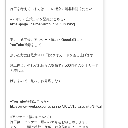
施工を考えている方は、この機会に是非検討ください
●テオリア公式ライン登録はこちら●
https://page.line.me/?accountId=519avioq
更に、施工後にアンケート協力・Google口コミ・
YouTube登録をして
頂いた方には最大2000円のクオカードを差し上げます
施工後に、それぞれ個々の登録でも500円分のクオカード
を差し上
げますので、是非、お見逃しなく！
●YouTube登録はこちら●
https://www.youtube.com/channel/UCwV15ryZJcm4pNPf0ZhXu9g
●アンケート協力について●
施工後にアンケート用のハガキをお渡し致します。
アンケート欄に感想・住所・お名前を記入して頂き、