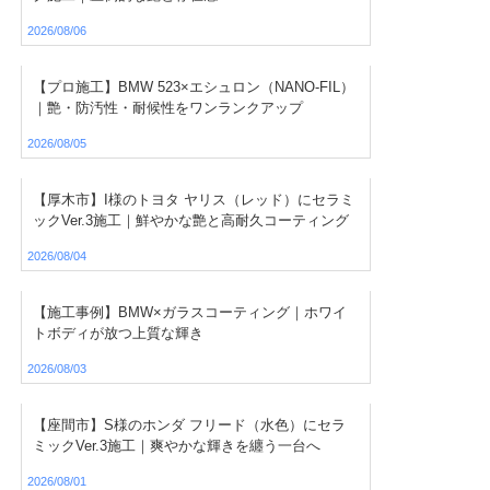
2026/08/06
【プロ施工】BMW 523×エシュロン（NANO-FIL）
｜艶・防汚性・耐候性をワンランクアップ
2026/08/05
【厚木市】I様のトヨタ ヤリス（レッド）にセラミ
ックVer.3施工｜鮮やかな艶と高耐久コーティング
2026/08/04
【施工事例】BMW×ガラスコーティング｜ホワイ
トボディが放つ上質な輝き
2026/08/03
【座間市】S様のホンダ フリード（水色）にセラ
ミックVer.3施工｜爽やかな輝きを纏う一台へ
2026/08/01