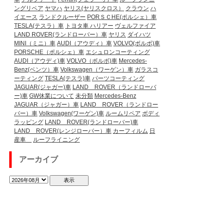
ングリペア
ヤマハ
ヤリス(ヤリスクロス）
クラウン
ハ
イエース
ランドクルーザー
PORＳＣHE(ポルシェ）車
TESLA(テスラ）車
トヨタ車
ハリアー
ヴェルファイア
LAND ROVER(ランドローバー）車
ヤリス
ダイハツ
MINI（ミニ）車
AUDI（アウディ）車
VOLVO(ボルボ)車
PORSCHE（ポルシェ）車
エシュロンコーティング
AUDI（アウディ)車
VOLVO（ボルボ)車
Mercedes-
Benz(ベンツ）車
Volkswagen（ワーゲン）車
ガラスコ
ーティング
TESLA(テスラ)車
パーツコーティング
JAGUAR(ジャガー)車
LAND ROVER（ランドローバ
ー)車
GW休業について
未分類
Mercedes-Benz
JAGUAR（ジャガー）車
LAND ROVER（ランドロー
バー）車
Volkswagen(ワーゲン)車
ルームリペア
ボディ
ラッピング
LAND ROVER(ランドローバー)車
LAND ROVER(レンジローバー）車
カーフィルム
日
産車
ルーフライニング
アーカイブ