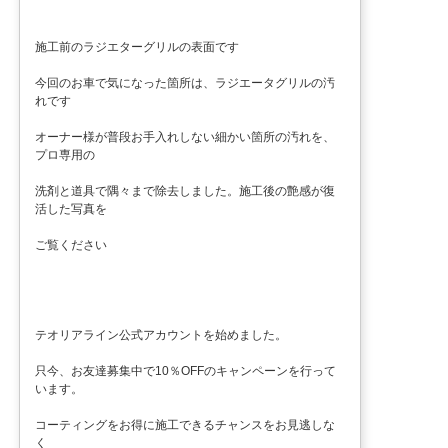
施工前のラジエターグリルの表面です
今回のお車で気になった箇所は、ラジエータグリルの汚
れです
オーナー様が普段お手入れしない細かい箇所の汚れを、
プロ専用の
洗剤と道具で隅々まで除去しました。施工後の艶感が復
活した写真を
ご覧ください
テオリアライン公式アカウントを始めました。
只今、お友達募集中で10％OFFのキャンペーンを行って
います。
コーティングをお得に施工できるチャンスをお見逃しな
く