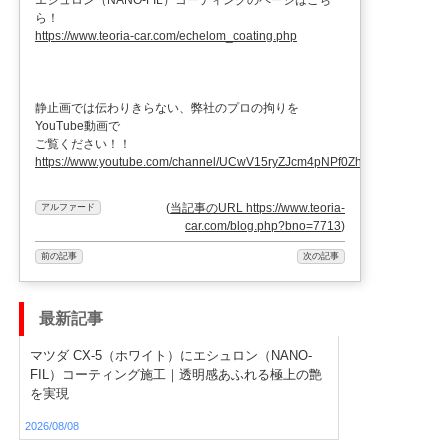
ら！
https://www.teoria-car.com/echelom_coating.php
静止画では伝わりきらない、弊社のプロの拘りを
YouTube動画で
ご覧ください！！
https://www.youtube.com/channel/UCwV15ryZJcm4pNPf0ZhXu9g
(
当記事のURL https://www.teoria-
アルファード
car.com/blog.php?bno=7713
)
前の記事
次の記事
最新記事
マツダ CX-5（ホワイト）にエシュロン（NANO-
FIL）コーティング施工｜透明感あふれる極上の艶
を実現
2026/08/08