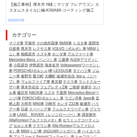
【施工事例】厚木市 N様｜マツダ フレアワゴン カ
スタムスタイルに極-KIWAMI-コーティング施工
2026/07/29
カテゴリー
マツダ車
平塚市
その他外国車
BMW車
トヨタ車
座間市
日産車
厚木市
レクサス車
VOLVO（ボルボ）車
MINI(ミ
ニ）車
相模原市
スズキ車
ホンダ車
アルファード車
Mercedes-Benz（ベンツ）車
三菱車
AUDI(アウディ）
車
小田原市
伊勢原市
海老名市
Volkswagen(ワーゲン）
車
PORSCHE(ポルシェ)車
LEXSUS車
ダイハツ車
ジム
ニー車
秦野市
愛川町
大磯町
綾瀬市在住
Jeeｐ（ジー
プ）車
ヴェルファイア車
東京都
テスラ車
ランドクルー
ザー車
厚木市在住
フェアレディZ車
ご挨拶
挨拶分
スバ
ル車
藤沢市
NBOX車
スズキ
千葉県
Mercedes-Benz(ベ
ンツ)車
PORSCHE(ポルシェ）車
ワゴンR車
Jeep車
足
柄上郡
大和市
MINI車
川崎市
ホンダ
Z32車
綾瀬市
ハリ
アー車
日産
スペーシア車
フォルクスワーゲン車
プリウ
ス車
LAND ROVER（レンジローバー）車
謹賀新年
AlfaRomeo(アルファロメオ）車
セラミックコーティン
グ
セルシオ車
クラウン車
Alfa Romeo(アルファロメ
オ）車
MINI(ミニ)車
JAGUAR(ジャガー）車
ハイエース
車
アルファード
Ferrari(フェラーリ）車
ルーフランニ