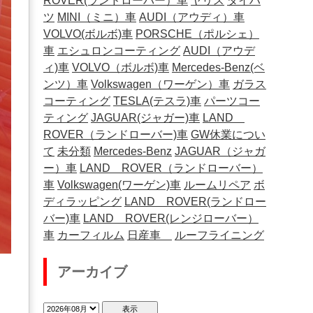
ROVER(ランドローバー）車
ヤリス
ダイハ
ツ
MINI（ミニ）車
AUDI（アウディ）車
VOLVO(ボルボ)車
PORSCHE（ポルシェ）
車
エシュロンコーティング
AUDI（アウデ
ィ)車
VOLVO（ボルボ)車
Mercedes-Benz(ベ
ンツ）車
Volkswagen（ワーゲン）車
ガラス
コーティング
TESLA(テスラ)車
パーツコー
ティング
JAGUAR(ジャガー)車
LAND
ROVER（ランドローバー)車
GW休業につい
て
未分類
Mercedes-Benz
JAGUAR（ジャガ
ー）車
LAND ROVER（ランドローバー）
車
Volkswagen(ワーゲン)車
ルームリペア
ボ
ディラッピング
LAND ROVER(ランドロー
バー)車
LAND ROVER(レンジローバー）
車
カーフィルム
日産車
ルーフライニング
アーカイブ