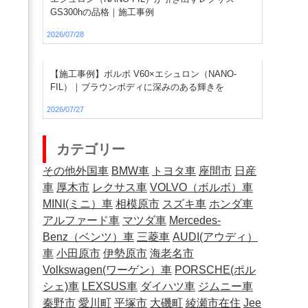
GS300hの品格｜施工事例
2026/07/28
【施工事例】ボルボ V60×エシュロン（NANO-
FIL）｜ブラウンボディに深みのある輝きを
2026/07/27
カテゴリー
その他外国車
BMW車
トヨタ車
座間市
日産
車
厚木市
レクサス車
VOLVO（ボルボ）車
MINI(ミニ）車
相模原市
スズキ車
ホンダ車
アルファード車
マツダ車
Mercedes-
Benz（ベンツ）車
三菱車
AUDI(アウディ）
車
小田原市
伊勢原市
海老名市
Volkswagen(ワーゲン）車
PORSCHE(ポル
シェ)車
LEXSUS車
ダイハツ車
ジムニー車
秦野市
愛川町
平塚市
大磯町
綾瀬市在住
Jee