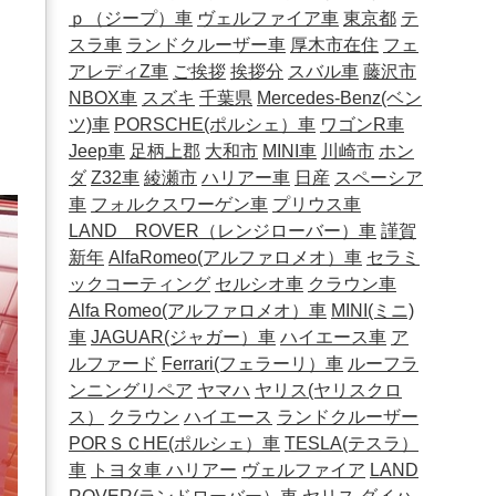
ｐ（ジープ）車
ヴェルファイア車
東京都
テ
スラ車
ランドクルーザー車
厚木市在住
フェ
アレディZ車
ご挨拶
挨拶分
スバル車
藤沢市
NBOX車
スズキ
千葉県
Mercedes-Benz(ベン
ツ)車
PORSCHE(ポルシェ）車
ワゴンR車
Jeep車
足柄上郡
大和市
MINI車
川崎市
ホン
ダ
Z32車
綾瀬市
ハリアー車
日産
スペーシア
車
フォルクスワーゲン車
プリウス車
LAND ROVER（レンジローバー）車
謹賀
新年
AlfaRomeo(アルファロメオ）車
セラミ
ックコーティング
セルシオ車
クラウン車
Alfa Romeo(アルファロメオ）車
MINI(ミニ)
車
JAGUAR(ジャガー）車
ハイエース車
ア
ルファード
Ferrari(フェラーリ）車
ルーフラ
ンニングリペア
ヤマハ
ヤリス(ヤリスクロ
ス）
クラウン
ハイエース
ランドクルーザー
PORＳＣHE(ポルシェ）車
TESLA(テスラ）
車
トヨタ車
ハリアー
ヴェルファイア
LAND