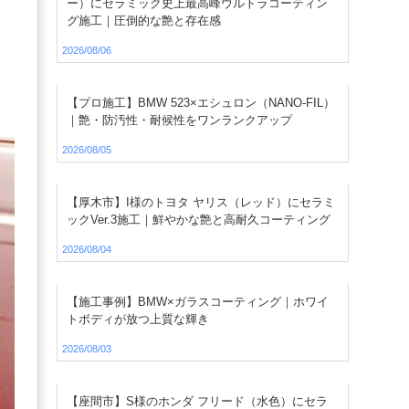
ー）にセラミック史上最高峰ウルトラコーティン
グ施工｜圧倒的な艶と存在感
2026/08/06
【プロ施工】BMW 523×エシュロン（NANO-FIL）
｜艶・防汚性・耐候性をワンランクアップ
2026/08/05
【厚木市】I様のトヨタ ヤリス（レッド）にセラミ
ックVer.3施工｜鮮やかな艶と高耐久コーティング
2026/08/04
【施工事例】BMW×ガラスコーティング｜ホワイ
トボディが放つ上質な輝き
2026/08/03
【座間市】S様のホンダ フリード（水色）にセラ