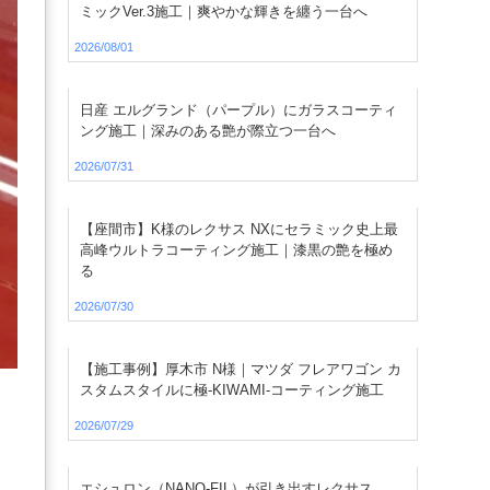
ミックVer.3施工｜爽やかな輝きを纏う一台へ
2026/08/01
日産 エルグランド（パープル）にガラスコーティ
ング施工｜深みのある艶が際立つ一台へ
2026/07/31
【座間市】K様のレクサス NXにセラミック史上最
高峰ウルトラコーティング施工｜漆黒の艶を極め
る
2026/07/30
【施工事例】厚木市 N様｜マツダ フレアワゴン カ
スタムスタイルに極-KIWAMI-コーティング施工
2026/07/29
エシュロン（NANO-FIL）が引き出すレクサス